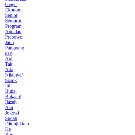
Geger
Ekonom
Senior
Semprot
Program
Andalan
Prabowo:
Jauh
Panggang
dari
Api,
Tak
Ada
Nilainya!
Sosok
Ini
Buka-
Bukaan!
Ijazah
Asli
Jokowi
Sudah
Ditunjukkan
Ke
Roy