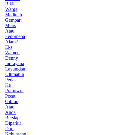
Bikin
Warga
Madinah
Gempar:
Mitos
Atau
Fenomena
Alam?
Eks
Wamen
Denny
Indrayana
Layangkan
Ultimatun
Pedas
Ke
Prabowo:
Pecat
Gibran
Atau
Anda
Bersiap
Diparkir
Dari
Kekuasaan!