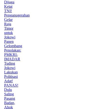
Dijaga
Ketat
TNI!
Penganugerahan
Gelar
Raja
Timor
untuk
Jokowi
Panen
Gelombang
Penolakan:
PMKRI-
IMADAR
Tuding
Jokowi
Lakukan
Politisasi
Adat!
PANAS!
Dulu
Saling
Pasang
Badan,
Ahok