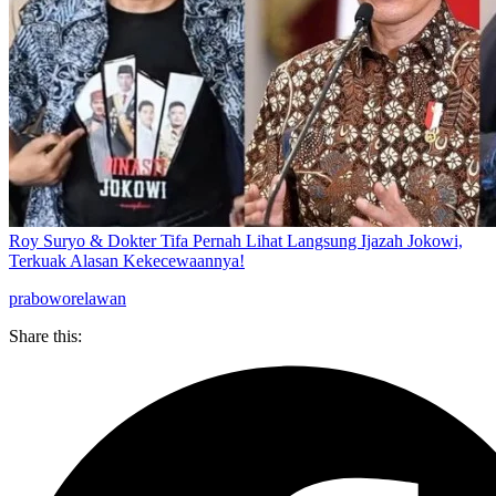
Roy Suryo & Dokter Tifa Pernah Lihat Langsung Ijazah Jokowi,
Terkuak Alasan Kekecewaannya!
prabowo
relawan
Share this: