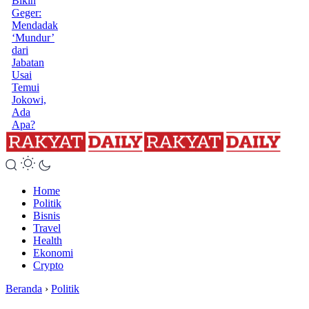
Bikin
Geger:
Mendadak
‘Mundur’
dari
Jabatan
Usai
Temui
Jokowi,
Ada
Apa?
Home
Politik
Bisnis
Travel
Health
Ekonomi
Crypto
Beranda
›
Politik