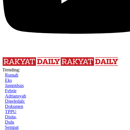
Trending:
Rumah
Eks
Jampidsus
Febrie
Adriansyah
Digeledah:
Dokumen
TPPU
Disita,
Dulu
Sempat