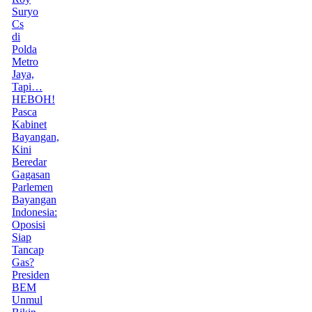
Suryo
Cs
di
Polda
Metro
Jaya,
Tapi…
HEBOH!
Pasca
Kabinet
Bayangan,
Kini
Beredar
Gagasan
Parlemen
Bayangan
Indonesia:
Oposisi
Siap
Tancap
Gas?
Presiden
BEM
Unmul