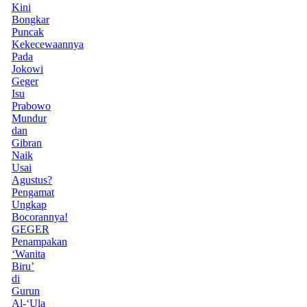
Kini
Bongkar
Puncak
Kekecewaannya
Pada
Jokowi
Geger
Isu
Prabowo
Mundur
dan
Gibran
Naik
Usai
Agustus?
Pengamat
Ungkap
Bocorannya!
GEGER
Penampakan
‘Wanita
Biru’
di
Gurun
Al-‘Ula