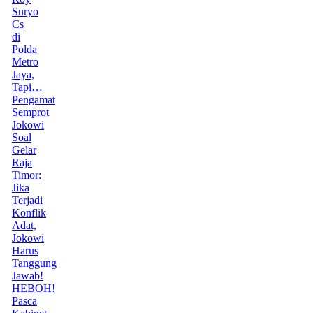
Suryo
Cs
di
Polda
Metro
Jaya,
Tapi…
Pengamat
Semprot
Jokowi
Soal
Gelar
Raja
Timor:
Jika
Terjadi
Konflik
Adat,
Jokowi
Harus
Tanggung
Jawab!
HEBOH!
Pasca