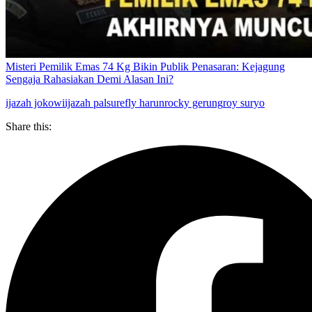
Misteri Pemilik Emas 74 Kg Bikin Publik Penasaran: Kejagung
Sengaja Rahasiakan Demi Alasan Ini?
ijazah jokowi
ijazah palsu
refly harun
rocky gerung
roy suryo
Share this: