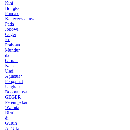
Kini
Bongkar
Puncak
Kekecewaannya
Pada
Jokowi
Geger
Isu
Prabowo
Mundur
dan
Gibran
Naik
Usai
Agustus?
Pengamat
Ungkap
Bocorannya!
GEGER
Penampakan
‘Wanita
Biru’
di
Gurun
Al-‘Ula