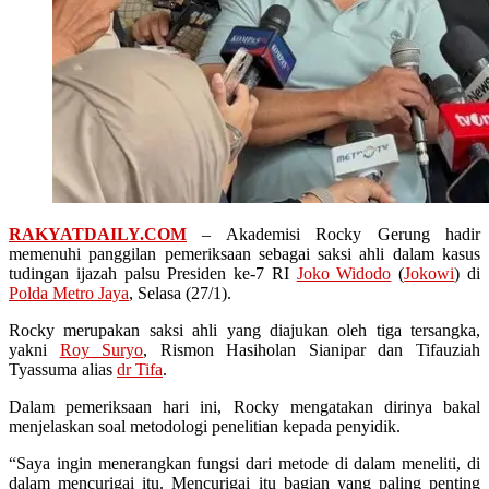
RAKYATDAILY.COM
– Akademisi Rocky Gerung hadir
memenuhi panggilan pemeriksaan sebagai saksi ahli dalam kasus
tudingan ijazah palsu Presiden ke-7 RI
Joko Widodo
(
Jokowi
) di
Polda Metro Jaya
, Selasa (27/1).
Rocky merupakan saksi ahli yang diajukan oleh tiga tersangka,
yakni
Roy Suryo
, Rismon Hasiholan Sianipar dan Tifauziah
Tyassuma alias
dr Tifa
.
Dalam pemeriksaan hari ini, Rocky mengatakan dirinya bakal
menjelaskan soal metodologi penelitian kepada penyidik.
“Saya ingin menerangkan fungsi dari metode di dalam meneliti, di
dalam mencurigai itu. Mencurigai itu bagian yang paling penting