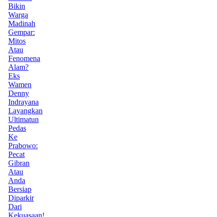
Bikin
Warga
Madinah
Gempar:
Mitos
Atau
Fenomena
Alam?
Eks
Wamen
Denny
Indrayana
Layangkan
Ultimatun
Pedas
Ke
Prabowo:
Pecat
Gibran
Atau
Anda
Bersiap
Diparkir
Dari
Kekuasaan!