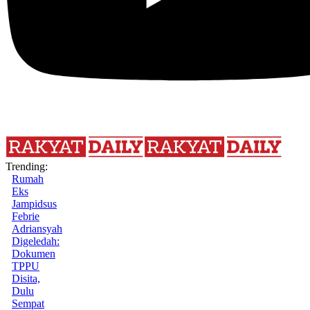
Trending:
Rumah
Eks
Jampidsus
Febrie
Adriansyah
Digeledah:
Dokumen
TPPU
Disita,
Dulu
Sempat