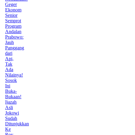
Geger
Ekonom
Senior
Semprot
Program
Andalan
Prabowo:
Jauh
Panggang
dari
Api,
Tak
Ada
Nilainya!
Sosok
Ini
Buka-
Bukaan!
Ijazah
Asli
Jokowi
Sudah
Ditunjukkan
Ke
Roy