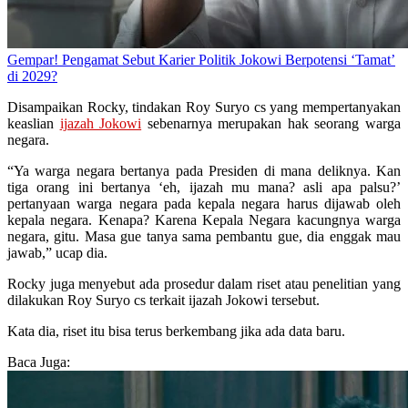
Gempar! Pengamat Sebut Karier Politik Jokowi Berpotensi ‘Tamat’
di 2029?
Disampaikan Rocky, tindakan Roy Suryo cs yang mempertanyakan
keaslian
ijazah Jokowi
sebenarnya merupakan hak seorang warga
negara.
“Ya warga negara bertanya pada Presiden di mana deliknya. Kan
tiga orang ini bertanya ‘eh, ijazah mu mana? asli apa palsu?’
pertanyaan warga negara pada kepala negara harus dijawab oleh
kepala negara. Kenapa? Karena Kepala Negara kacungnya warga
negara, gitu. Masa gue tanya sama pembantu gue, dia enggak mau
jawab,” ucap dia.
Rocky juga menyebut ada prosedur dalam riset atau penelitian yang
dilakukan Roy Suryo cs terkait ijazah Jokowi tersebut.
Kata dia, riset itu bisa terus berkembang jika ada data baru.
Baca Juga: