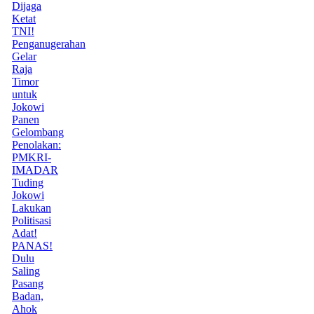
Dijaga
Ketat
TNI!
Penganugerahan
Gelar
Raja
Timor
untuk
Jokowi
Panen
Gelombang
Penolakan:
PMKRI-
IMADAR
Tuding
Jokowi
Lakukan
Politisasi
Adat!
PANAS!
Dulu
Saling
Pasang
Badan,
Ahok