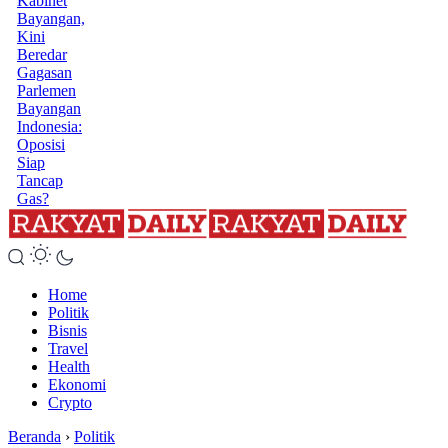
Kabinet
Bayangan,
Kini
Beredar
Gagasan
Parlemen
Bayangan
Indonesia:
Oposisi
Siap
Tancap
Gas?
Home
Politik
Bisnis
Travel
Health
Ekonomi
Crypto
Beranda
›
Politik