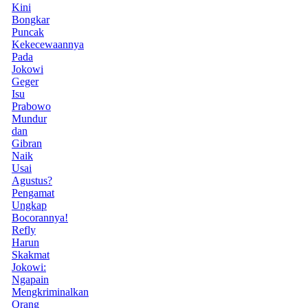
Kini
Bongkar
Puncak
Kekecewaannya
Pada
Jokowi
Geger
Isu
Prabowo
Mundur
dan
Gibran
Naik
Usai
Agustus?
Pengamat
Ungkap
Bocorannya!
Refly
Harun
Skakmat
Jokowi:
Ngapain
Mengkriminalkan
Orang