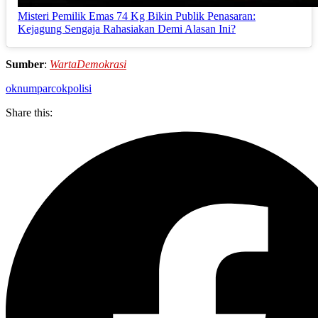
Misteri Pemilik Emas 74 Kg Bikin Publik Penasaran:
Kejagung Sengaja Rahasiakan Demi Alasan Ini?
Sumber
:
WartaDemokrasi
oknum
parcok
polisi
Share this: