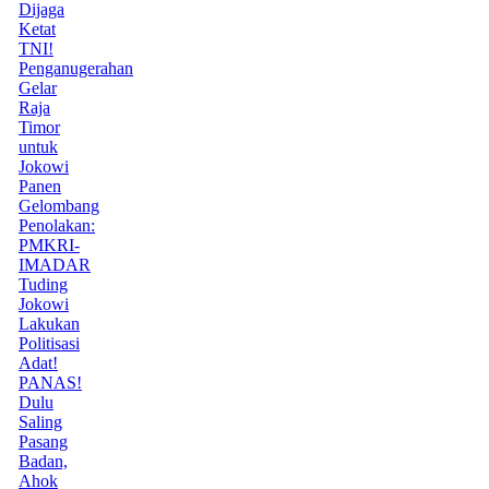
Dijaga
Ketat
TNI!
Penganugerahan
Gelar
Raja
Timor
untuk
Jokowi
Panen
Gelombang
Penolakan:
PMKRI-
IMADAR
Tuding
Jokowi
Lakukan
Politisasi
Adat!
PANAS!
Dulu
Saling
Pasang
Badan,
Ahok