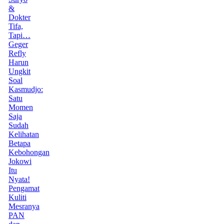
&
Dokter
Tifa,
Tapi…
Geger
Refly
Harun
Ungkit
Soal
Kasmudjo:
Satu
Momen
Saja
Sudah
Kelihatan
Betapa
Kebohongan
Jokowi
Itu
Nyata!
Pengamat
Kuliti
Mesranya
PAN