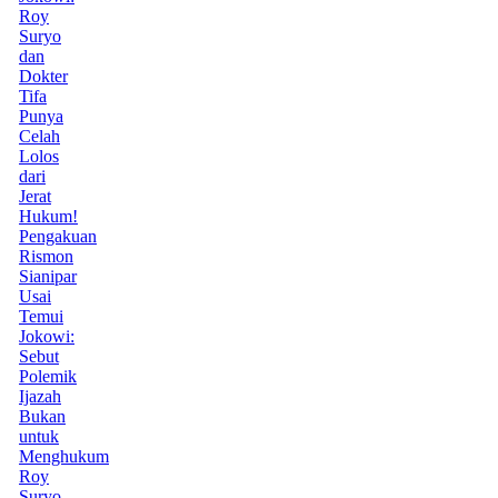
Roy
Suryo
dan
Dokter
Tifa
Punya
Celah
Lolos
dari
Jerat
Hukum!
Pengakuan
Rismon
Sianipar
Usai
Temui
Jokowi:
Sebut
Polemik
Ijazah
Bukan
untuk
Menghukum
Roy
Suryo