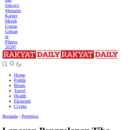
dan
Jokowi:
Skenario
Karpet
Merah
Usung
Gibran
di
Pilpres
2029?
Home
Politik
Bisnis
Travel
Health
Ekonomi
Crypto
Beranda
›
Peristiwa