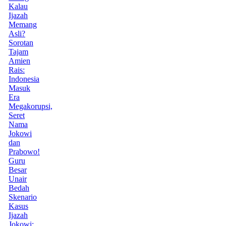
Kalau
Ijazah
Memang
Asli?
Sorotan
Tajam
Amien
Rais:
Indonesia
Masuk
Era
Megakorupsi,
Seret
Nama
Jokowi
dan
Prabowo!
Guru
Besar
Unair
Bedah
Skenario
Kasus
Ijazah
Jokowi: