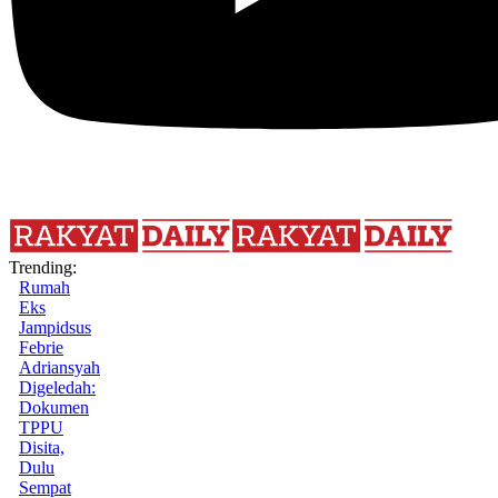
Trending:
Rumah
Eks
Jampidsus
Febrie
Adriansyah
Digeledah:
Dokumen
TPPU
Disita,
Dulu
Sempat