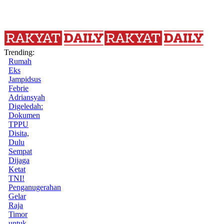
Trending:
Rumah
Eks
Jampidsus
Febrie
Adriansyah
Digeledah:
Dokumen
TPPU
Disita,
Dulu
Sempat
Dijaga
Ketat
TNI!
Penganugerahan
Gelar
Raja
Timor
untuk