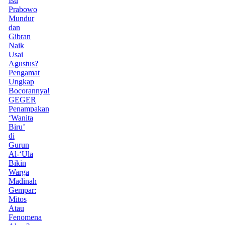
Isu
Prabowo
Mundur
dan
Gibran
Naik
Usai
Agustus?
Pengamat
Ungkap
Bocorannya!
GEGER
Penampakan
‘Wanita
Biru’
di
Gurun
Al-‘Ula
Bikin
Warga
Madinah
Gempar:
Mitos
Atau
Fenomena