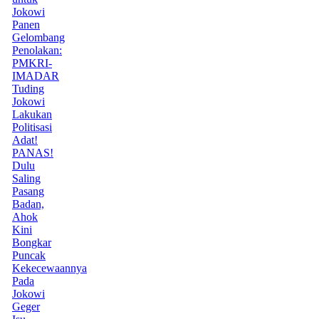
Jokowi
Panen
Gelombang
Penolakan:
PMKRI-
IMADAR
Tuding
Jokowi
Lakukan
Politisasi
Adat!
PANAS!
Dulu
Saling
Pasang
Badan,
Ahok
Kini
Bongkar
Puncak
Kekecewaannya
Pada
Jokowi
Geger