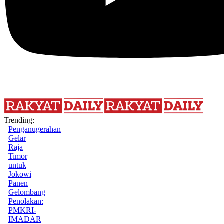
Trending:
Penganugerahan
Gelar
Raja
Timor
untuk
Jokowi
Panen
Gelombang
Penolakan:
PMKRI-
IMADAR