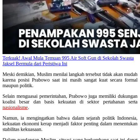
Terkuak! Awal Mula Temuan 995 Air Soft Gun di Sekolah Swasta
Jaksel Bermula dari Peristiwa Ini
Meski demikian, Muslim menilai langkah tersebut tidak akan mudah
karena posisi Prabowo saat ini masih sangat kuat secara formal
maupun politik.
Selain menguasai pemerintahan, Prabowo juga memiliki dukungan
koalisi besar dan basis kekuatan di sektor pertahanan serta
nasionalisme
.
Namun, ia mengingatkan bahwa dalam sejarah politik Indonesia,
kekuatan ekonomi kerap menjadi faktor penting dalam menentukan
stabilitas kekuasaan.
Dalam pandangan Muslim, situasi yang berkembang saat ini dapat