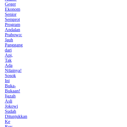
Geger
Ekonom
Senior
Semprot
Program
Andalan
Prabowo:
Jauh
Panggang
dari
Api,
Tak
Ada
Nilainya!
Sosok
Ini
Buka-
Bukaan!
Ijazah
Asli
Jokowi
Sudah
Ditunjukkan
Ke
Roy