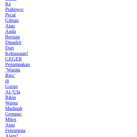
Ke
Prabowo:
Pecat
Gibran
Atau
Anda
Bersiap
Diparkir
Dari
Kekuasaan!
GEGER
Penampakan
‘Wanita
Biru’
di
Gurun
Al-‘Ula
Bikin
Warga
Madinah
Gempar:
Mitos
Atau
Fenomena
Alam?