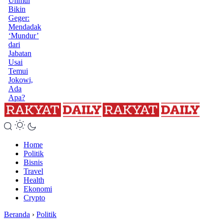
Unmul
Bikin
Geger:
Mendadak
‘Mundur’
dari
Jabatan
Usai
Temui
Jokowi,
Ada
Apa?
Home
Politik
Bisnis
Travel
Health
Ekonomi
Crypto
Beranda
›
Politik