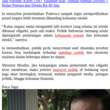
Jadi Sorotan! Kirim 2.697 Tanaman Hias, Ahmad Subhan Divonis 5
Bulan Penjara dan Denda Rp 40 Juta
Ia menyebut pemerintahan Prabowo tampak ingin memperlihatkan
posisi negara lebih dominan dibanding kekuatan modal.
“Kalau negara mulai mengambil alih kontrol yang selama ini terlalu
dikuasai oligarki, pasti ada reaksi. Politik Indonesia memang selalu
dipengaruhi pertarungan antara
kekuasaan negara
dan kekuatan
modal,” ujarnya.
Ia menambahkan, publik perlu mencermati arah dinamika tersebut
karena bisa berdampak terhadap
stabilitas politik
dan ekonomi
nasional dalam beberapa tahun ke depan.
Menurut Muslim, jika ketegangan antara pemerintah dan oligarki
terus membesar, maka potensi
manuver politik
di belakang layar
juga akan meningkat, termasuk melalui pengaruh media, jaringan
politik, hingga kekuatan finansial.
Baca Juga: