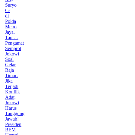
Suryo
Cs
di
Polda
Metro
Jaya,
Tapi…
Pengamat
Semprot
Jokowi
Soal
Gelar
Raja
Timor:
Jika
Terjadi
Konflik
Adat,
Jokowi
Harus
Tanggung
Jawab!
Presiden
BEM