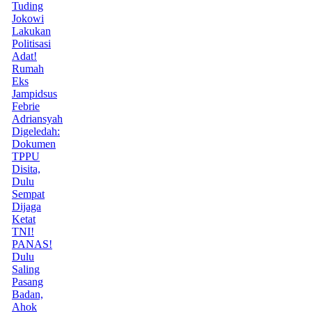
Tuding
Jokowi
Lakukan
Politisasi
Adat!
Rumah
Eks
Jampidsus
Febrie
Adriansyah
Digeledah:
Dokumen
TPPU
Disita,
Dulu
Sempat
Dijaga
Ketat
TNI!
PANAS!
Dulu
Saling
Pasang
Badan,
Ahok