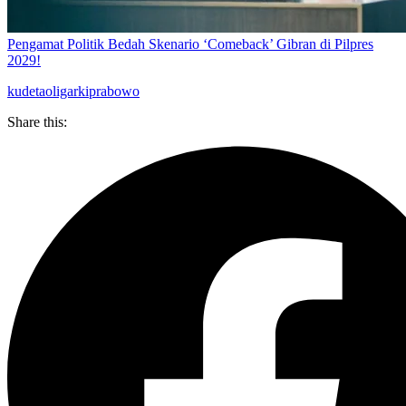
Pengamat Politik Bedah Skenario ‘Comeback’ Gibran di Pilpres
2029!
kudeta
oligarki
prabowo
Share this: