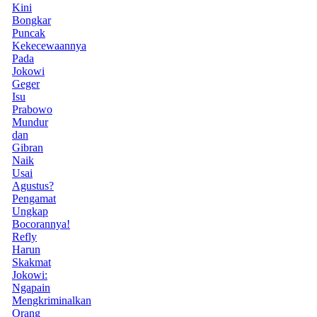
Kini
Bongkar
Puncak
Kekecewaannya
Pada
Jokowi
Geger
Isu
Prabowo
Mundur
dan
Gibran
Naik
Usai
Agustus?
Pengamat
Ungkap
Bocorannya!
Refly
Harun
Skakmat
Jokowi:
Ngapain
Mengkriminalkan
Orang