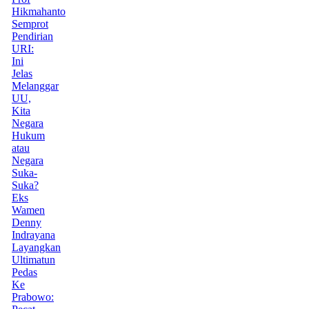
Hikmahanto
Semprot
Pendirian
URI:
Ini
Jelas
Melanggar
UU,
Kita
Negara
Hukum
atau
Negara
Suka-
Suka?
Eks
Wamen
Denny
Indrayana
Layangkan
Ultimatun
Pedas
Ke
Prabowo: