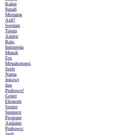
Kalau
Ijazah
Memang
Asli?
Sorotan
Tajam
Amien
Rais:
Indonesia
Masuk
Era
Megakorupsi,
Seret
Nama
Jokowi
dan
Prabowo!
Geger
Ekonom
Senior
Semprot
Program
Andalan
Prabowo:
Jauh