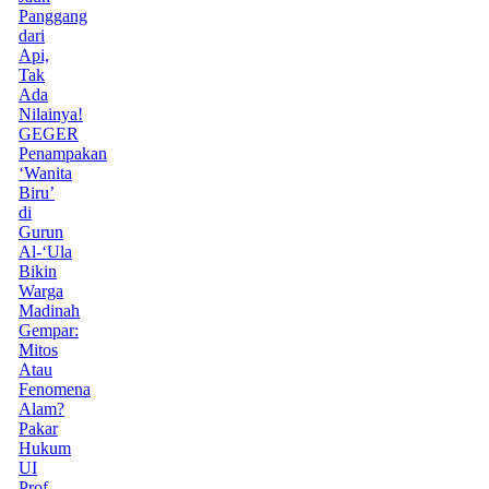
Panggang
dari
Api,
Tak
Ada
Nilainya!
GEGER
Penampakan
‘Wanita
Biru’
di
Gurun
Al-‘Ula
Bikin
Warga
Madinah
Gempar:
Mitos
Atau
Fenomena
Alam?
Pakar
Hukum
UI
Prof