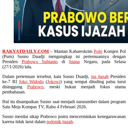
RAKYATDAILY.COM
– Mantan Kabareskrim
Polri
Komjen Pol
(Purn) Susno Duadji mengungkap isi pertemuannya dengan
Presiden
Prabowo Subianto
di
Istana
Negara, pada Selasa
(27/1/2026) lalu.
Dalam pertemuan tersebut, kata Susno Duadji,
isu ijazah
Presiden
ke-7 RI
Joko Widodo
(
Jokowi
) yang sempat dituding palsu turut
disinggung
Prabowo
, meski bukan menjadi fokus utama
pembahasan.
Hal itu disampaikan Susno saat menjadi narasumber dalam program
Satu Meja Kompas TV, Rabu 4 Februari 2026.
Susno menilai sikap Prabowo justru mencerminkan kenegarawanan
karena tidak larut dalam
polemik ijazah
.