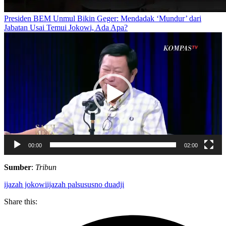
Presiden BEM Unmul Bikin Geger: Mendadak ‘Mundur’ dari
Jabatan Usai Temui Jokowi, Ada Apa?
Pemutar
Video
00:00
02:00
Sumber
:
Tribun
ijazah jokowi
ijazah palsu
susno duadji
Share this: