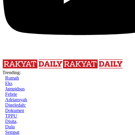
Trending:
Rumah
Eks
Jampidsus
Febrie
Adriansyah
Digeledah:
Dokumen
TPPU
Disita,
Dulu
Sempat