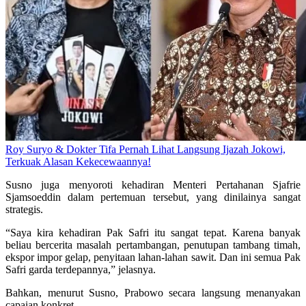
Roy Suryo & Dokter Tifa Pernah Lihat Langsung Ijazah Jokowi,
Terkuak Alasan Kekecewaannya!
Susno juga menyoroti kehadiran Menteri Pertahanan Sjafrie
Sjamsoeddin dalam pertemuan tersebut, yang dinilainya sangat
strategis.
“Saya kira kehadiran Pak Safri itu sangat tepat. Karena banyak
beliau bercerita masalah pertambangan, penutupan tambang timah,
ekspor impor gelap, penyitaan lahan-lahan sawit. Dan ini semua Pak
Safri garda terdepannya,” jelasnya.
Bahkan, menurut Susno, Prabowo secara langsung menanyakan
capaian konkret.