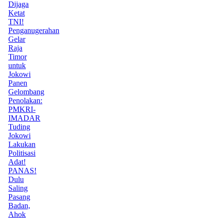
Dijaga
Ketat
TNI!
Penganugerahan
Gelar
Raja
Timor
untuk
Jokowi
Panen
Gelombang
Penolakan:
PMKRI-
IMADAR
Tuding
Jokowi
Lakukan
Politisasi
Adat!
PANAS!
Dulu
Saling
Pasang
Badan,
Ahok