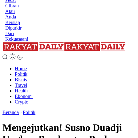
Pecat
Gibran
Atau
Anda
Bersiap
Diparkir
Dari
Kekuasaan!
Home
Politik
Bisnis
Travel
Health
Ekonomi
Crypto
Beranda
›
Politik
Mengejutkan! Susno Duadji