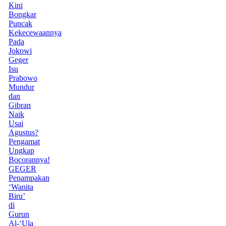
Kini
Bongkar
Puncak
Kekecewaannya
Pada
Jokowi
Geger
Isu
Prabowo
Mundur
dan
Gibran
Naik
Usai
Agustus?
Pengamat
Ungkap
Bocorannya!
GEGER
Penampakan
‘Wanita
Biru’
di
Gurun
Al-‘Ula