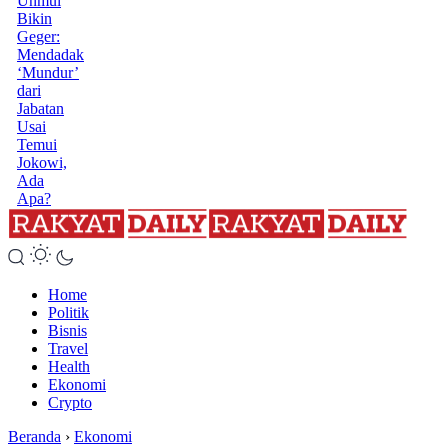
Unmul
Bikin
Geger:
Mendadak
‘Mundur’
dari
Jabatan
Usai
Temui
Jokowi,
Ada
Apa?
Home
Politik
Bisnis
Travel
Health
Ekonomi
Crypto
Beranda
›
Ekonomi