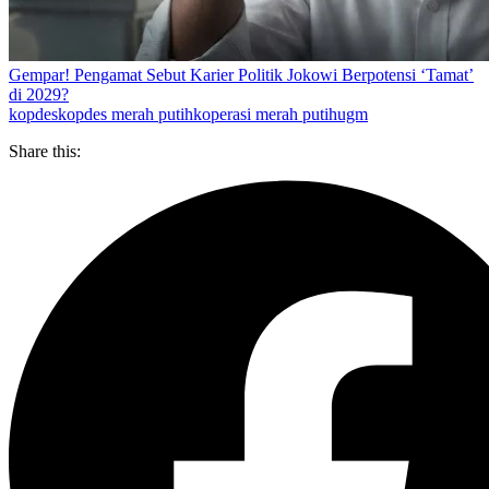
Gempar! Pengamat Sebut Karier Politik Jokowi Berpotensi ‘Tamat’
di 2029?
kopdes
kopdes merah putih
koperasi merah putih
ugm
Share this: