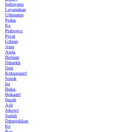
Indrayana
Layangkan
Ultimatun
Pedas
Ke
Prabowo:
Pecat
Gibran
Atau
Anda
Bersiap
Diparkir
Dari
Kekuasaan!
Sosok
Ini
Buka-
Bukaan!
Ijazah
Asli
Jokowi
Sudah
Ditunjukkan
Ke
Roy