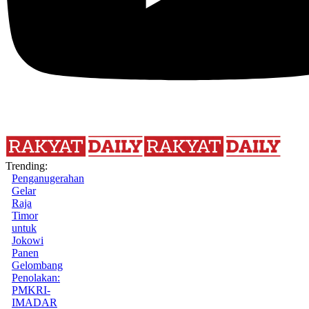
Trending:
Penganugerahan
Gelar
Raja
Timor
untuk
Jokowi
Panen
Gelombang
Penolakan:
PMKRI-
IMADAR