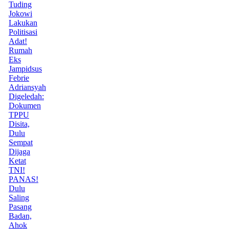
Tuding
Jokowi
Lakukan
Politisasi
Adat!
Rumah
Eks
Jampidsus
Febrie
Adriansyah
Digeledah:
Dokumen
TPPU
Disita,
Dulu
Sempat
Dijaga
Ketat
TNI!
PANAS!
Dulu
Saling
Pasang
Badan,
Ahok