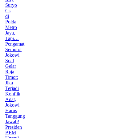
Suryo
Cs
di
Polda
Metro
Jaya,
Tapi…
Pengamat
Semprot
Jokowi
Soal
Gelar
Raja
Timor:
Jika
Terjadi
Konflik
Adat,
Jokowi
Harus
Tanggung
Jawab!
Presiden
BEM