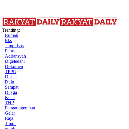
Trending:
Rumah
Eks
Jampidsus
Febrie
Adriansyah
Digeledah:
Dokumen
TPPU
Disita,
Dulu
Sempat
Dijaga
Ketat
TNI!
Penganugerahan
Gelar
Raja
Timor
untuk