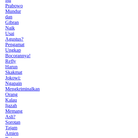
Isu
Prabowo
Mundur
dan
Gibran
Naik
Usai
Agustus?
Pengamat
Ungkap
Bocorannya!
Refly
Harun
Skakmat
Jokowi:
Ngapain
Mengkriminalkan
Orang
Kalau
Ijazah
Memang
Asli?
Sorotan
Tajam
Amien