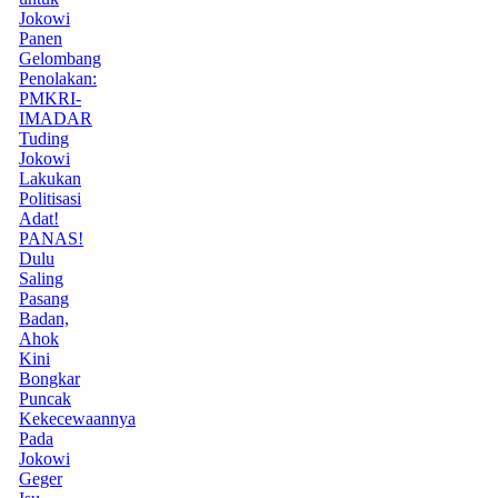
Jokowi
Panen
Gelombang
Penolakan:
PMKRI-
IMADAR
Tuding
Jokowi
Lakukan
Politisasi
Adat!
PANAS!
Dulu
Saling
Pasang
Badan,
Ahok
Kini
Bongkar
Puncak
Kekecewaannya
Pada
Jokowi
Geger