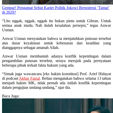
Gempar! Pengamat Sebut Karier Politik Jokowi Berpotensi ‘Tamat’
di 2029?
“Lho nggak, nggak, nggak itu bukan pintu untuk Gibran. Untuk
semua anak muda. Nah itulah kesalahan persepsi,” tegas Anwar
Usman.
Anwar Usman menyatakan bahwa ia menjatuhkan putusan tersebut
atas dasar keyakinan untuk kebenaran dan keadilan yang
dianggapnya sebagai amanah Allah.
Anwar Usman membantah adanya konflik kepentingan dalam
pengambilan putusan tersebut, seraya merujuk pada pernyataan
beberapa pihak terkait fakta hukum yang ada.
“Simak juga wawancara [eks hakim konstitusi] Prof. Arief Hidayat
di podcast
Akbar Faizal
. Beliau mengatakan bahwa selama 13 tahun
menjadi hakim MK, tidak pernah ada istilah konflik kepentingan
dalam pengujian undang-undang,” ujar dia.
Baca Juga: