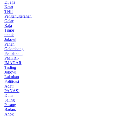
Dijaga
Ketat
TNI!
Penganugerahan
Gelar
Raja
Timor
untuk
Jokowi
Panen
Gelombang
Penolakan:
PMKRI-
IMADAR
Tuding
Jokowi
Lakukan
Politisasi
Adat!
PANAS!
Dulu
Saling
Pasang
Badan,
Ahok