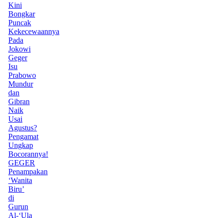
Kini
Bongkar
Puncak
Kekecewaannya
Pada
Jokowi
Geger
Isu
Prabowo
Mundur
dan
Gibran
Naik
Usai
Agustus?
Pengamat
Ungkap
Bocorannya!
GEGER
Penampakan
‘Wanita
Biru’
di
Gurun
Al-‘Ula