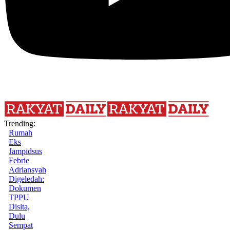
Trending:
Rumah
Eks
Jampidsus
Febrie
Adriansyah
Digeledah:
Dokumen
TPPU
Disita,
Dulu
Sempat