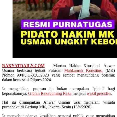
RAKYATDAILY.COM
– Mantan Hakim Konstitusi Anwar
Usman berbicara terkait Putusan
Mahkamah Konstitusi
(MK)
Nomor 90/PUU-XXI/2023 yang sempat mengundang polemik
dalam kontestasi Pilpres 2024.
Ia mengatakan, putusan itu bukan merupakan “pintu” bagi
keponakannya,
Gibran Rakabuming Raka
menjadi
wakil presiden
.
Hal itu disampaikan Anwar Usman usai menjalani wisuda
purnabakti di Gedung MK, Jakarta, Senin (13/4/2026).
Ia menyebut adanya kesalahan persepsi publik yang mengaitkan