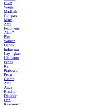
Bikin
Warga
Madinah
Gempar:
Mitos
Atau
Fenomena
Alam?
Eks
Wamen
Denny
Indrayana
Layangkan
Ultimatun
Pedas
Ke
Prabowo:
Pecat
Gibran
Atau
Anda
Bersiap
Diparkir
Dari
Kekuasaan!