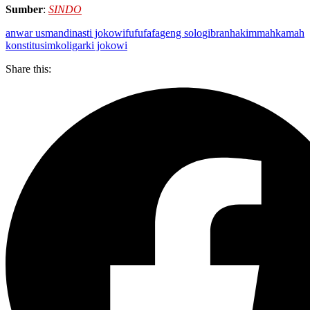
Sumber
:
SINDO
anwar usman
dinasti jokowi
fufufafa
geng solo
gibran
hakim
mahkamah
konstitusi
mk
oligarki jokowi
Share this: