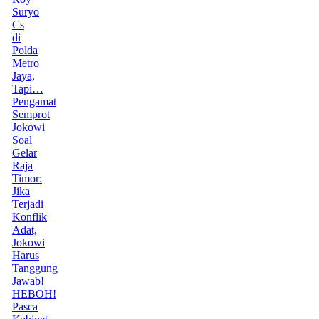
Suryo
Cs
di
Polda
Metro
Jaya,
Tapi…
Pengamat
Semprot
Jokowi
Soal
Gelar
Raja
Timor:
Jika
Terjadi
Konflik
Adat,
Jokowi
Harus
Tanggung
Jawab!
HEBOH!
Pasca