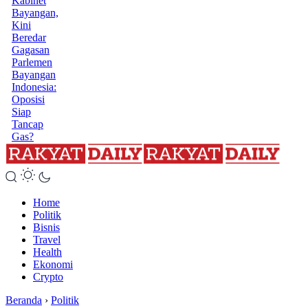
Kabinet
Bayangan,
Kini
Beredar
Gagasan
Parlemen
Bayangan
Indonesia:
Oposisi
Siap
Tancap
Gas?
Home
Politik
Bisnis
Travel
Health
Ekonomi
Crypto
Beranda
›
Politik