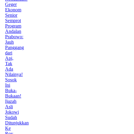
Geger
Ekonom
Senior
Semprot
Program
Andalan
Prabowo:
Jauh
Panggang
dari
Api,
Tak
Ada
Nilainya!
Sosok
Ini
Buka-
Bukaan!
Ijazah
Asli
Jokowi
Sudah
Ditunjukkan
Ke
Roy