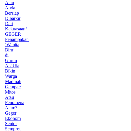
Atau
Anda
Bersiap
Diparkir
Dari
Kekuasaan!
GEGER
Penampakan
‘Wanita
Biru’
di
Gurun
Al-‘Ula
Bikin
Warga
Madinah
Gempar:
Mitos
Atau
Fenomena
Alam?
Geger
Ekonom
Senior
Semprot