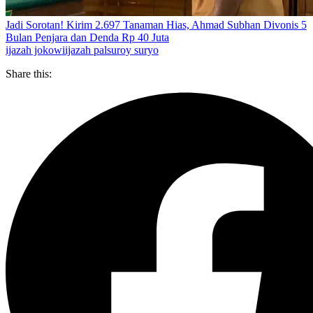
Jadi Sorotan! Kirim 2.697 Tanaman Hias, Ahmad Subhan Divonis 5
Bulan Penjara dan Denda Rp 40 Juta
ijazah jokowi
ijazah palsu
roy suryo
Share this: