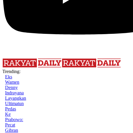
Trending:
Eks
Wamen
Denny
Indrayana
Layangkan
Ultimatun
Pedas
Ke
Prabowo:
Pecat
Gibran