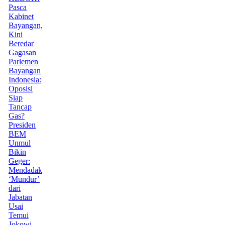
Pasca
Kabinet
Bayangan,
Kini
Beredar
Gagasan
Parlemen
Bayangan
Indonesia:
Oposisi
Siap
Tancap
Gas?
Presiden
BEM
Unmul
Bikin
Geger:
Mendadak
‘Mundur’
dari
Jabatan
Usai
Temui
Jokowi,