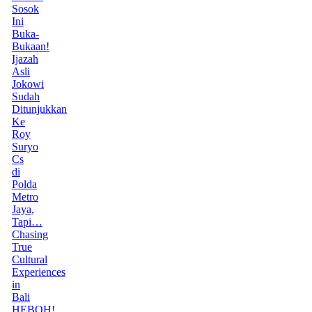
Sosok
Ini
Buka-
Bukaan!
Ijazah
Asli
Jokowi
Sudah
Ditunjukkan
Ke
Roy
Suryo
Cs
di
Polda
Metro
Jaya,
Tapi…
Chasing
True
Cultural
Experiences
in
Bali
HEBOH!