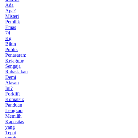
Ada
Apa?
Misteri
Pemilik
Emas
74
Kg
Bikin
Publik
Penasaran:
Kejagung
Sengaja
Rahasiakan
Demi
Alasan
Ini?
Forklift
Komatsu:
Panduan
Lengkap
Memilih
Kapasitas
yang
Tepat