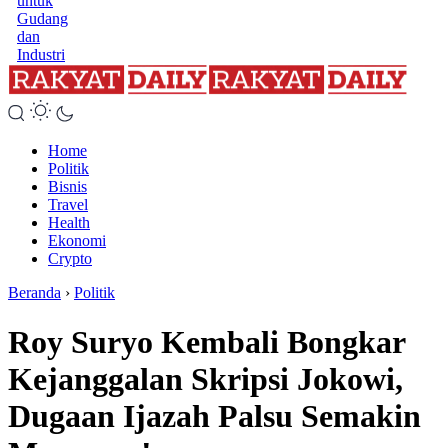
untuk
Gudang
dan
Industri
Home
Politik
Bisnis
Travel
Health
Ekonomi
Crypto
Beranda
›
Politik
Roy Suryo Kembali Bongkar
Kejanggalan Skripsi Jokowi,
Dugaan Ijazah Palsu Semakin