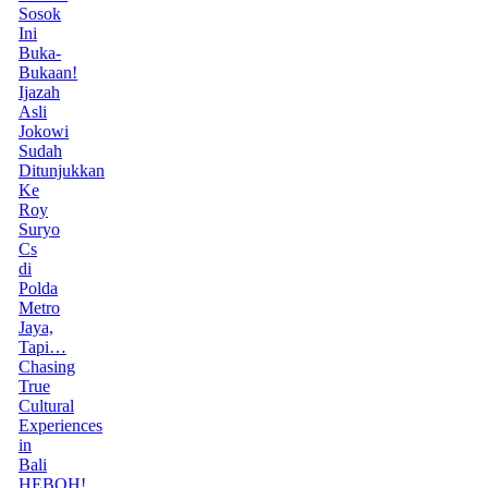
Sosok
Ini
Buka-
Bukaan!
Ijazah
Asli
Jokowi
Sudah
Ditunjukkan
Ke
Roy
Suryo
Cs
di
Polda
Metro
Jaya,
Tapi…
Chasing
True
Cultural
Experiences
in
Bali
HEBOH!