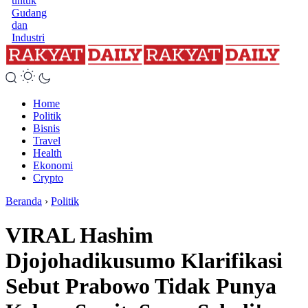
untuk
Gudang
dan
Industri
Home
Politik
Bisnis
Travel
Health
Ekonomi
Crypto
Beranda
›
Politik
VIRAL Hashim
Djojohadikusumo Klarifikasi
Sebut Prabowo Tidak Punya