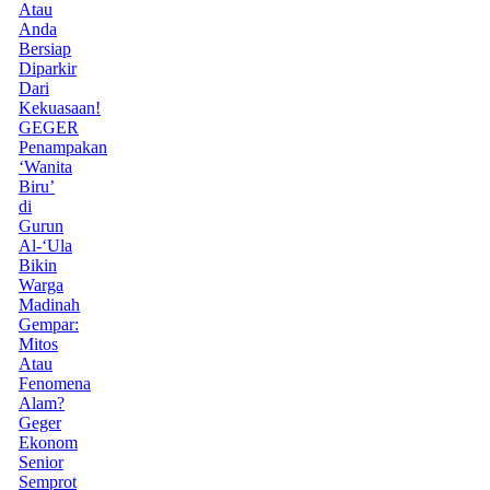
Atau
Anda
Bersiap
Diparkir
Dari
Kekuasaan!
GEGER
Penampakan
‘Wanita
Biru’
di
Gurun
Al-‘Ula
Bikin
Warga
Madinah
Gempar:
Mitos
Atau
Fenomena
Alam?
Geger
Ekonom
Senior
Semprot