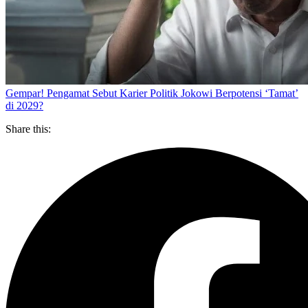
Gempar! Pengamat Sebut Karier Politik Jokowi Berpotensi ‘Tamat’
di 2029?
Share this: