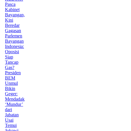
Pasca
Kabinet
Bayangan,
Kini
Beredar
Gagasan
Parlemen
Bayangan
Indonesia:
Oposisi
Siap
Tancap
Gas?
Presiden
BEM
Unmul
Bikin
Geger:
Mendadak
‘Mundur’
dari
Jabatan
Usai
Temui
Jokowi,