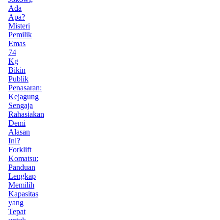
Ada
Apa?
Misteri
Pemilik
Emas
74
Kg
Bikin
Publik
Penasaran:
Kejagung
Sengaja
Rahasiakan
Demi
Alasan
Ini?
Forklift
Komatsu:
Panduan
Lengkap
Memilih
Kapasitas
yang
Tepat