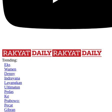
Trending:
Eks
Wamen
Denny
Indrayana
Layangkan
Ultimatun
Pedas
Ke
Prabowo:
Pecat
Gibran