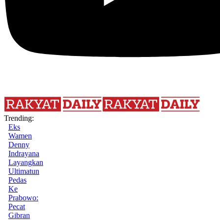
Trending:
Eks
Wamen
Denny
Indrayana
Layangkan
Ultimatun
Pedas
Ke
Prabowo:
Pecat
Gibran