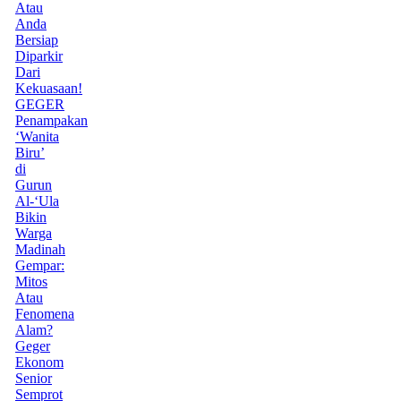
Atau
Anda
Bersiap
Diparkir
Dari
Kekuasaan!
GEGER
Penampakan
‘Wanita
Biru’
di
Gurun
Al-‘Ula
Bikin
Warga
Madinah
Gempar:
Mitos
Atau
Fenomena
Alam?
Geger
Ekonom
Senior
Semprot