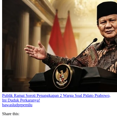
Publik Ramai Soroti Penangkapan 2 Warga Soal Pidato Prabowo,
Ini Duduk Perkaranya!
bawaslu
dpr
pemilu
Share this: