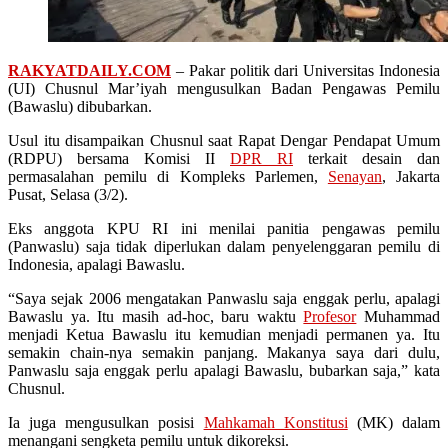
RAKYATDAILY.COM
– Pakar politik dari Universitas Indonesia
(UI) Chusnul Mar’iyah mengusulkan Badan Pengawas Pemilu
(Bawaslu) dibubarkan.
Usul itu disampaikan Chusnul saat Rapat Dengar Pendapat Umum
(RDPU) bersama Komisi II
DPR RI
terkait desain dan
permasalahan pemilu di Kompleks Parlemen,
Senayan
, Jakarta
Pusat, Selasa (3/2).
Eks anggota KPU RI ini menilai panitia pengawas pemilu
(Panwaslu) saja tidak diperlukan dalam penyelenggaran pemilu di
Indonesia, apalagi Bawaslu.
“Saya sejak 2006 mengatakan Panwaslu saja enggak perlu, apalagi
Bawaslu ya. Itu masih ad-hoc, baru waktu
Profesor
Muhammad
menjadi Ketua Bawaslu itu kemudian menjadi permanen ya. Itu
semakin chain-nya semakin panjang. Makanya saya dari dulu,
Panwaslu saja enggak perlu apalagi Bawaslu, bubarkan saja,” kata
Chusnul.
Ia juga mengusulkan posisi
Mahkamah Konstitusi
(MK) dalam
menangani sengketa pemilu untuk dikoreksi.