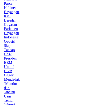
Pasca
Kabinet
Bayangan,
Kini
Beredar
Gagasan
Parlemen
Bayangan
Indonesia:
Oposisi
Siap
Tancap
Gas?
Presiden
BEM
Unmul
Bikin
Geger:
Mendadak
‘Mundur’
dari
Jabatan
Usai
Temui
Jokowi,