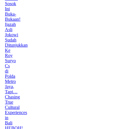
Sosok
Ini
Buka-
Bukaan!
Ijazah
Asli
Jokowi
Sudah
Ditunjukkan
Ke
Roy
Suryo
Cs
di
Polda
Metro
Jaya,
Tapi…
Chasing
True
Cultural
Experiences
in
Bali
HEBOH!