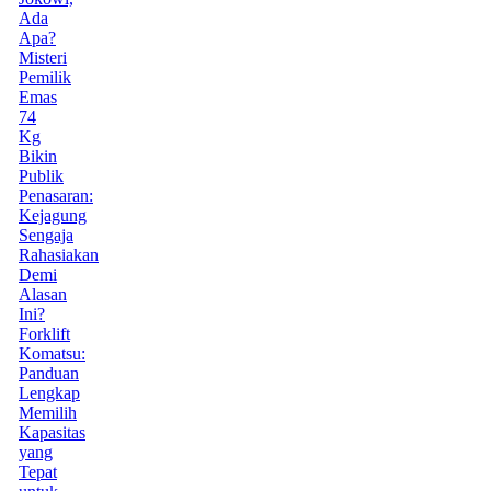
Ada
Apa?
Misteri
Pemilik
Emas
74
Kg
Bikin
Publik
Penasaran:
Kejagung
Sengaja
Rahasiakan
Demi
Alasan
Ini?
Forklift
Komatsu:
Panduan
Lengkap
Memilih
Kapasitas
yang
Tepat