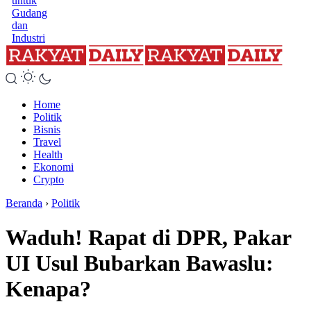
untuk
Gudang
dan
Industri
Home
Politik
Bisnis
Travel
Health
Ekonomi
Crypto
Beranda
›
Politik
Waduh! Rapat di DPR, Pakar
UI Usul Bubarkan Bawaslu:
Kenapa?