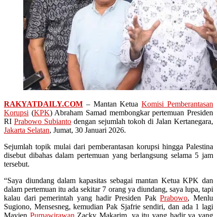
RAKYATDAILY.COM
– Mantan Ketua
Komisi Pemberantasan
Korupsi
(
KPK
) Abraham Samad membongkar pertemuan Presiden
RI
Prabowo Subianto
dengan sejumlah tokoh di Jalan Kertanegara,
Jakarta Selatan
, Jumat, 30 Januari 2026.
Sejumlah topik mulai dari pemberantasan korupsi hingga Palestina
disebut dibahas dalam pertemuan yang berlangsung selama 5 jam
tersebut.
“Saya diundang dalam kapasitas sebagai mantan Ketua KPK dan
dalam pertemuan itu ada sekitar 7 orang ya diundang, saya lupa, tapi
kalau dari pemerintah yang hadir Presiden Pak
Prabowo
, Menlu
Sugiono, Mensesneg, kemudian Pak Sjafrie sendiri, dan ada 1 lagi
Mayjen
Purnawirawan
Zacky Makarim, ya itu yang hadir ya yang