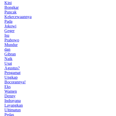
Kini
Bongkar
Puncak
Kekecewaannya
Pada
Jokowi
Geger
Isu
Prabowo
Mundur
dan
Gibran
Naik
Usai
Agustus?
Pengamat
Ungkap
Bocorannya!
Eks
Wamen
Denny
Indrayana
Layangkan
Ultimatun
Pedas