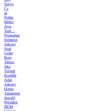
Suryo
Cs
di
Polda
Metro
Jaya,
Tapi…
Pengamat
Semprot
Jokowi
Soal
Gelar
Raja
Timor:
Jika
Terjadi
Konflik
Adat,
Jokowi
Harus
Tanggung
Jawab!
Presiden
BEM