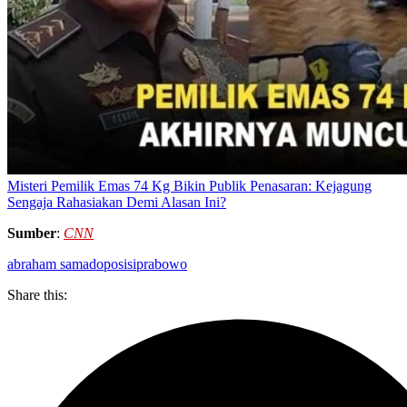
Misteri Pemilik Emas 74 Kg Bikin Publik Penasaran: Kejagung
Sengaja Rahasiakan Demi Alasan Ini?
Sumber
:
CNN
abraham samad
oposisi
prabowo
Share this: