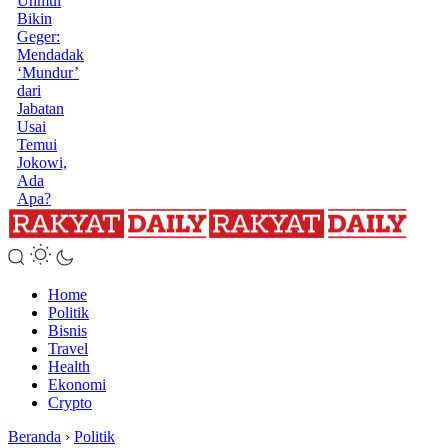
Unmul
Bikin
Geger:
Mendadak
‘Mundur’
dari
Jabatan
Usai
Temui
Jokowi,
Ada
Apa?
Home
Politik
Bisnis
Travel
Health
Ekonomi
Crypto
Beranda
›
Politik