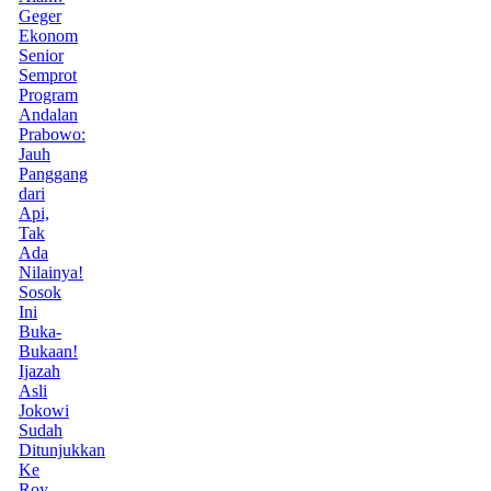
Geger
Ekonom
Senior
Semprot
Program
Andalan
Prabowo:
Jauh
Panggang
dari
Api,
Tak
Ada
Nilainya!
Sosok
Ini
Buka-
Bukaan!
Ijazah
Asli
Jokowi
Sudah
Ditunjukkan
Ke
Roy