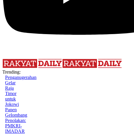
Trending:
Penganugerahan
Gelar
Raja
Timor
untuk
Jokowi
Panen
Gelombang
Penolakan:
PMKRI-
IMADAR