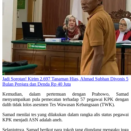
Jadi Sorotan! Kirim 2.697 Tanaman Hias, Ahmad Subhan Divonis 5
Bulan Penjara dan Denda Rp 40 Juta
Kemudian, dalam pertemuan dengan Prabowo, Samad
menyampaikan pula pemecatan terhadap 57 pegawai KPK dengan
dalih tidak lolos asesmen Tes Wawasan Kebangsaan (TWK).
Samad menilai tes yang dilakukan dalam rangka alis status pegawai
KPK menjadi ASN adalah aneh.
Selanjutnya, Samad berikut para tokoh tang diundang mengaku juga