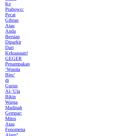
Ke
Prabowo:
Pecat
Gibran
Atau
Anda
Bersiap
Diparkir
Dari
Kekuasaan!
GEGER
Penampakan
‘Wanita
Biru’
di
Gurun
Al-‘Ula
Bikin
Warga
Madinah
Gempar:
Mitos
Atau
Fenomena
Alam?