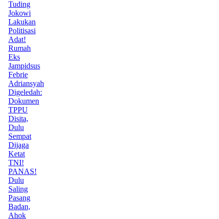
Tuding
Jokowi
Lakukan
Politisasi
Adat!
Rumah
Eks
Jampidsus
Febrie
Adriansyah
Digeledah:
Dokumen
TPPU
Disita,
Dulu
Sempat
Dijaga
Ketat
TNI!
PANAS!
Dulu
Saling
Pasang
Badan,
Ahok