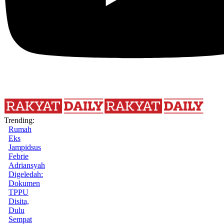
Trending:
Rumah
Eks
Jampidsus
Febrie
Adriansyah
Digeledah:
Dokumen
TPPU
Disita,
Dulu
Sempat