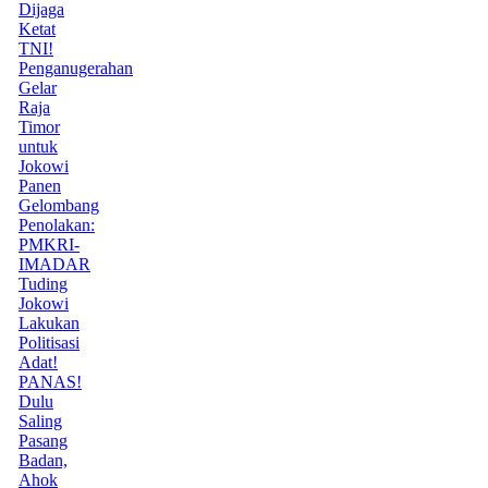
Dijaga
Ketat
TNI!
Penganugerahan
Gelar
Raja
Timor
untuk
Jokowi
Panen
Gelombang
Penolakan:
PMKRI-
IMADAR
Tuding
Jokowi
Lakukan
Politisasi
Adat!
PANAS!
Dulu
Saling
Pasang
Badan,
Ahok