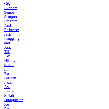
Geger
Ekonom
Senior
Semprot
Program
Andalan
Prabowo:
Jauh
Panggang
dari
Api,
Tak
Ada
Nilainya!
Sosok
Ini
Buka-
Bukaan!
Ijazah
Asli
Jokowi
Sudah
Ditunjukkan
Ke
Roy