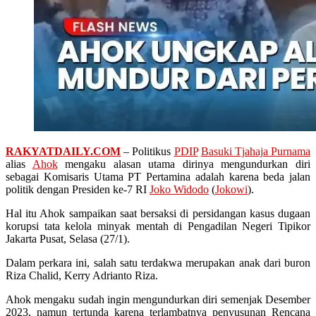
RAKYATDAILY.COM
– Politikus
PDIP
Basuki Tjahaja Purnama
alias
Ahok
mengaku alasan utama dirinya mengundurkan diri
sebagai Komisaris Utama PT Pertamina adalah karena beda jalan
politik dengan Presiden ke-7 RI
Joko Widodo
(
Jokowi
).
Hal itu Ahok sampaikan saat bersaksi di persidangan kasus dugaan
korupsi tata kelola minyak mentah di Pengadilan Negeri Tipikor
Jakarta Pusat, Selasa (27/1).
Dalam perkara ini, salah satu terdakwa merupakan anak dari buron
Riza Chalid, Kerry Adrianto Riza.
Ahok mengaku sudah ingin mengundurkan diri semenjak Desember
2023, namun tertunda karena terlambatnya penyusunan Rencana