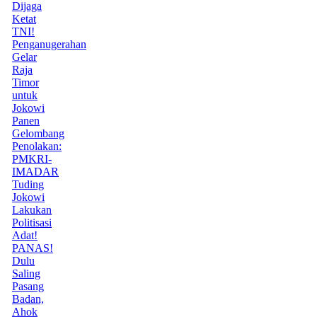
Dijaga
Ketat
TNI!
Penganugerahan
Gelar
Raja
Timor
untuk
Jokowi
Panen
Gelombang
Penolakan:
PMKRI-
IMADAR
Tuding
Jokowi
Lakukan
Politisasi
Adat!
PANAS!
Dulu
Saling
Pasang
Badan,
Ahok