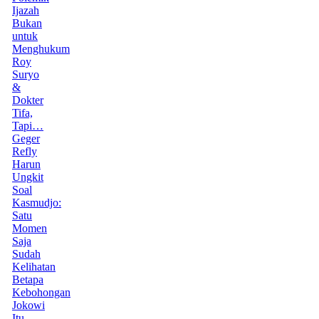
Ijazah
Bukan
untuk
Menghukum
Roy
Suryo
&
Dokter
Tifa,
Tapi…
Geger
Refly
Harun
Ungkit
Soal
Kasmudjo:
Satu
Momen
Saja
Sudah
Kelihatan
Betapa
Kebohongan
Jokowi
Itu