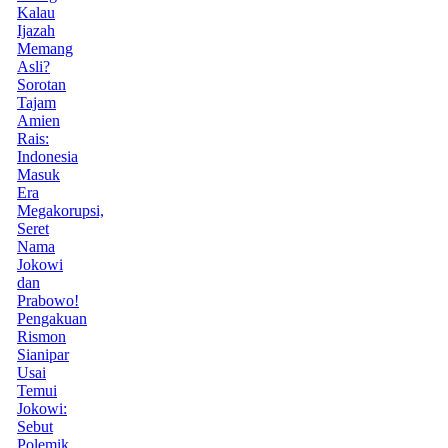
Kalau
Ijazah
Memang
Asli?
Sorotan
Tajam
Amien
Rais:
Indonesia
Masuk
Era
Megakorupsi,
Seret
Nama
Jokowi
dan
Prabowo!
Pengakuan
Rismon
Sianipar
Usai
Temui
Jokowi:
Sebut
Polemik