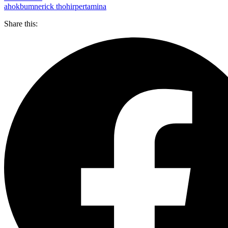
ahok
bumn
erick thohir
pertamina
Share this: