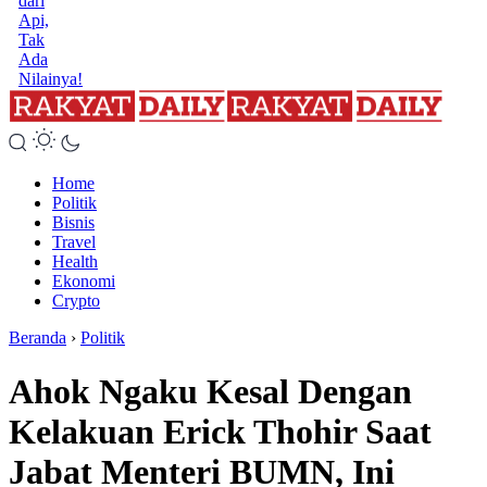
dari
Api,
Tak
Ada
Nilainya!
Home
Politik
Bisnis
Travel
Health
Ekonomi
Crypto
Beranda
›
Politik
Ahok Ngaku Kesal Dengan
Kelakuan Erick Thohir Saat
Jabat Menteri BUMN, Ini