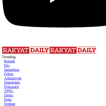
Trending:
Rumah
Eks
Jampidsus
Febrie
Adriansyah
Digeledah:
Dokumen
TPPU
Disita,
Dulu
Sempat