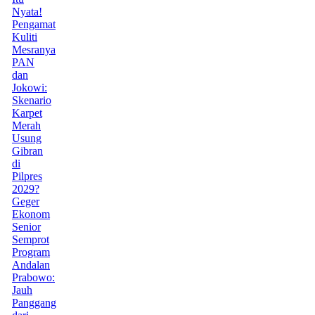
Nyata!
Pengamat
Kuliti
Mesranya
PAN
dan
Jokowi:
Skenario
Karpet
Merah
Usung
Gibran
di
Pilpres
2029?
Geger
Ekonom
Senior
Semprot
Program
Andalan
Prabowo:
Jauh
Panggang