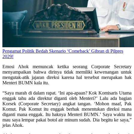
Pengamat Politik Bedah Skenario ‘Comeback’ Gibran di Pilpres
2029!
Emosi Ahok memuncak ketika seorang Corporate Secretary
menyampaikan bahwa dirinya tidak memiliki kewenangan untuk
mengutak-atik jajaran direksi karena hal tersebut merupakan hak
Menteri BUMN kala itu.
“Saya marah di dalam rapat. ‘Ini apa-apaan? Kok Komisaris Utama
enggak tahu ada direktur diganti oleh Menteri?’ Lalu ada bagian
Korsek (Corporate Secretary) angkat tangan. ‘Mohon maaf, Pak
Komut. Pak Komut itu enggak berhak menentukan direksi mana
diganti mana enggak. Itu haknya Menteri BUMN.’ Saya waktu itu
mau saya lempar pakai botol air minum sudah. Dia begitu ke saya,”
jelas Ahok.