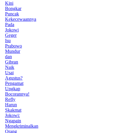
Kini
Bongkar
Puncak
Kekecewaannya
Pada
Jokowi
Geger
Isu
Prabowo
Mundur
dan
Gibran
Naik
Usai
Agustus?
Pengamat
Ungkap
Bocorannya!
Refly
Harun
Skakmat
Jokowi:
Ngapain
Mengkriminalkan
Orang