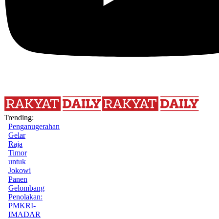
Trending:
Penganugerahan
Gelar
Raja
Timor
untuk
Jokowi
Panen
Gelombang
Penolakan:
PMKRI-
IMADAR