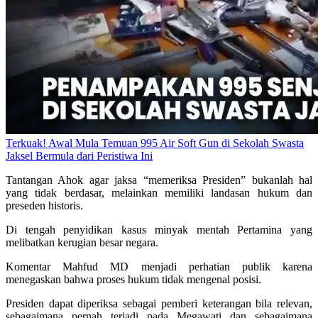
Terkuak! Awal Mula Temuan 995 Air Soft Gun di Sekolah Swasta
Jaksel Bermula dari Peristiwa Ini
Tantangan Ahok agar jaksa “memeriksa Presiden” bukanlah hal
yang tidak berdasar, melainkan memiliki landasan hukum dan
preseden historis.
Di tengah penyidikan kasus minyak mentah Pertamina yang
melibatkan kerugian besar negara.
Komentar Mahfud MD menjadi perhatian publik karena
menegaskan bahwa proses hukum tidak mengenal posisi.
Presiden dapat diperiksa sebagai pemberi keterangan bila relevan,
sebagaimana pernah terjadi pada Megawati dan sebagaimana