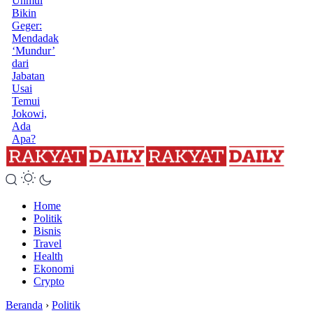
Unmul
Bikin
Geger:
Mendadak
‘Mundur’
dari
Jabatan
Usai
Temui
Jokowi,
Ada
Apa?
Home
Politik
Bisnis
Travel
Health
Ekonomi
Crypto
Beranda
›
Politik