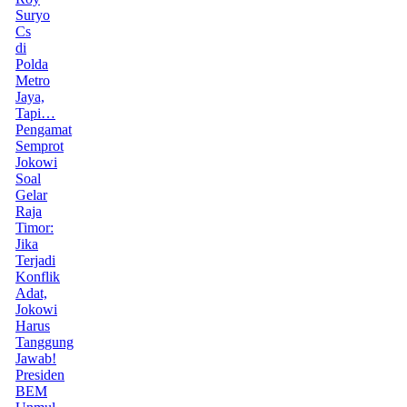
Suryo
Cs
di
Polda
Metro
Jaya,
Tapi…
Pengamat
Semprot
Jokowi
Soal
Gelar
Raja
Timor:
Jika
Terjadi
Konflik
Adat,
Jokowi
Harus
Tanggung
Jawab!
Presiden
BEM