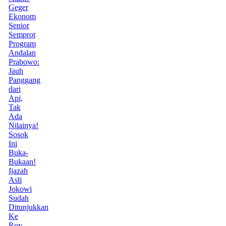
Geger
Ekonom
Senior
Semprot
Program
Andalan
Prabowo:
Jauh
Panggang
dari
Api,
Tak
Ada
Nilainya!
Sosok
Ini
Buka-
Bukaan!
Ijazah
Asli
Jokowi
Sudah
Ditunjukkan
Ke
Roy