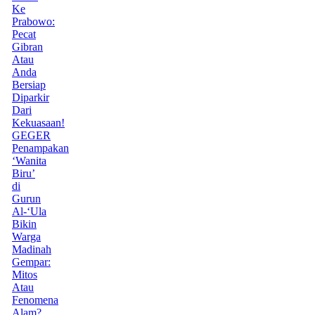
Ke
Prabowo:
Pecat
Gibran
Atau
Anda
Bersiap
Diparkir
Dari
Kekuasaan!
GEGER
Penampakan
‘Wanita
Biru’
di
Gurun
Al-‘Ula
Bikin
Warga
Madinah
Gempar:
Mitos
Atau
Fenomena
Alam?