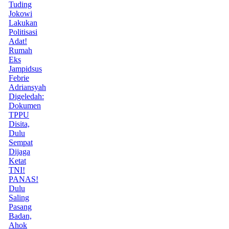
Tuding
Jokowi
Lakukan
Politisasi
Adat!
Rumah
Eks
Jampidsus
Febrie
Adriansyah
Digeledah:
Dokumen
TPPU
Disita,
Dulu
Sempat
Dijaga
Ketat
TNI!
PANAS!
Dulu
Saling
Pasang
Badan,
Ahok