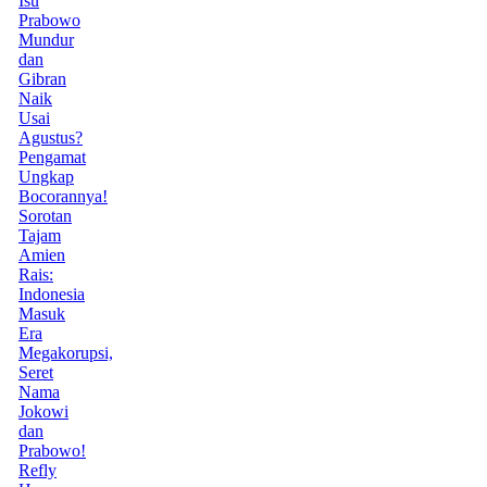
Isu
Prabowo
Mundur
dan
Gibran
Naik
Usai
Agustus?
Pengamat
Ungkap
Bocorannya!
Sorotan
Tajam
Amien
Rais:
Indonesia
Masuk
Era
Megakorupsi,
Seret
Nama
Jokowi
dan
Prabowo!
Refly