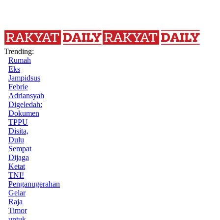
Trending:
Rumah
Eks
Jampidsus
Febrie
Adriansyah
Digeledah:
Dokumen
TPPU
Disita,
Dulu
Sempat
Dijaga
Ketat
TNI!
Penganugerahan
Gelar
Raja
Timor
untuk