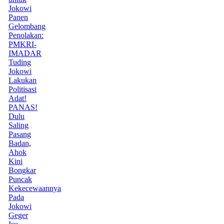
Jokowi
Panen
Gelombang
Penolakan:
PMKRI-
IMADAR
Tuding
Jokowi
Lakukan
Politisasi
Adat!
PANAS!
Dulu
Saling
Pasang
Badan,
Ahok
Kini
Bongkar
Puncak
Kekecewaannya
Pada
Jokowi
Geger