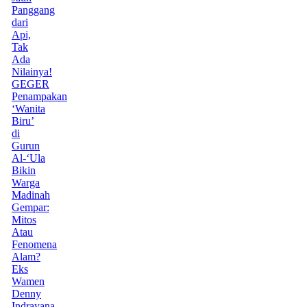
Panggang
dari
Api,
Tak
Ada
Nilainya!
GEGER
Penampakan
‘Wanita
Biru’
di
Gurun
Al-‘Ula
Bikin
Warga
Madinah
Gempar:
Mitos
Atau
Fenomena
Alam?
Eks
Wamen
Denny
Indrayana