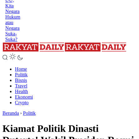
UU,
Kita
Negara
Hukum
atau
Negara
Suka-
Suka?
Home
Politik
Bisnis
Travel
Health
Ekonomi
Crypto
Beranda
›
Politik
Kiamat Politik Dinasti