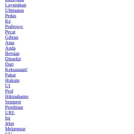
Layangkan
Ultimatun
Pedas
Ke
Prabowo:
Pecat
Gibran
Atau
Anda
Bersiap
Diparkir
Dari
Kekuasaan!
Pakar
Hukum
UI
Prof
Hikmahanto
Semprot
Pendirian
URI:
Ini
Jelas
Melanggar