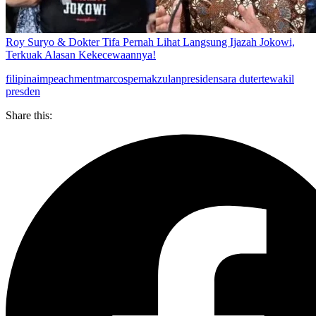
Roy Suryo & Dokter Tifa Pernah Lihat Langsung Ijazah Jokowi,
Terkuak Alasan Kekecewaannya!
filipina
impeachment
marcos
pemakzulan
presiden
sara duterte
wakil
presden
Share this: