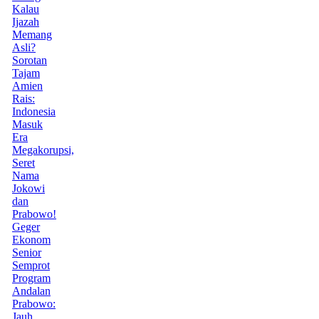
Kalau
Ijazah
Memang
Asli?
Sorotan
Tajam
Amien
Rais:
Indonesia
Masuk
Era
Megakorupsi,
Seret
Nama
Jokowi
dan
Prabowo!
Geger
Ekonom
Senior
Semprot
Program
Andalan
Prabowo:
Jauh