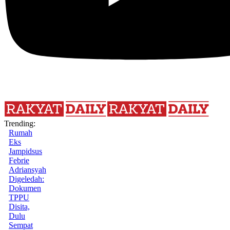
Trending:
Rumah
Eks
Jampidsus
Febrie
Adriansyah
Digeledah:
Dokumen
TPPU
Disita,
Dulu
Sempat