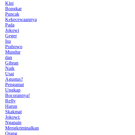
Kini
Bongkar
Puncak
Kekecewaannya
Pada
Jokowi
Geger
Isu
Prabowo
Mundur
dan
Gibran
Naik
Usai
Agustus?
Pengamat
Ungkap
Bocorannya!
Refly
Harun
Skakmat
Jokowi:
Ngapain
Mengkriminalkan
Orang