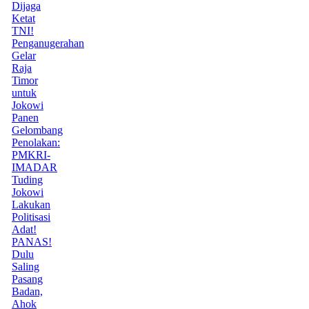
Dijaga
Ketat
TNI!
Penganugerahan
Gelar
Raja
Timor
untuk
Jokowi
Panen
Gelombang
Penolakan:
PMKRI-
IMADAR
Tuding
Jokowi
Lakukan
Politisasi
Adat!
PANAS!
Dulu
Saling
Pasang
Badan,
Ahok