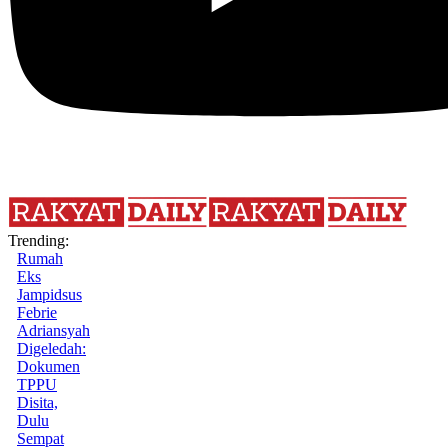
Trending:
Rumah
Eks
Jampidsus
Febrie
Adriansyah
Digeledah:
Dokumen
TPPU
Disita,
Dulu
Sempat