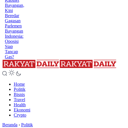
Kabinet
Bayangan,
Kini
Beredar
Gagasan
Parlemen
Bayangan
Indonesia:
Oposisi
Siap
Tancap
Gas?
Home
Politik
Bisnis
Travel
Health
Ekonomi
Crypto
Beranda
›
Politik