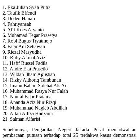
1. Eka Julian Syah Putra
2. Taufik Effendi
3. Deden Hanafi
4. Fahriyansah
5. Afri Koes Aryanto
6. Muhamad Tegar Prasetya
7. Robi Bagus Tryatmojo
8. Fajar Adi Setiawan
9. Riezal Masyudha
10. Ruby Akmal Azizi
11. Hafif Russel Fadila
12. Andre Eka Prasetio
13. Wildan Ilham Agustian
14. Rizky Althoriq Tambunan
15. Imanu Bahari Solehat Als Ari
16. Muhammad Rasya Nur Falah
17. Naufal Fajar Pratama
18. Ananda Aziz Nur Rizqi
19. Muhammad Nagieb Abdillah
20. Alfan Alfiza Hadzami
21. Salman Alfarisi
Sebelumnya, Pengadilan Negeri Jakarta Pusat menjadwalkan
pembacaan putusan terhadap total 25 terdakwa kasus demonstrasi