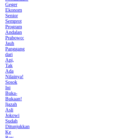
Geger
Ekonom
Senior
Semprot
Program
Andalan
Prabowo:
Jauh
Panggang
dari
Api,
Tak
Ada
Nilainya!
Sosok
Ini
Buka-
Bukaan!
Ijazah
Asli
Jokowi
Sudah
Ditunjukkan
Ke
Roy