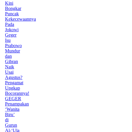
Kini
Bongkar
Puncak
Kekecewaannya
Pada
Jokowi
Geger
Isu
Prabowo
Mundur
dan
Gibran
Naik
Usai
Agustus?
Pengamat
Ungkap
Bocorannya!
GEGER
Penampakan
‘Wanita
Biru’
di
Gurun
Al-‘Ula