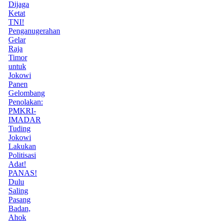
Dijaga
Ketat
TNI!
Penganugerahan
Gelar
Raja
Timor
untuk
Jokowi
Panen
Gelombang
Penolakan:
PMKRI-
IMADAR
Tuding
Jokowi
Lakukan
Politisasi
Adat!
PANAS!
Dulu
Saling
Pasang
Badan,
Ahok