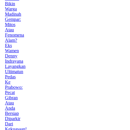
Bikin
Warga
Madinah
Gempar:
Mitos
Atau
Fenomena
Alam?
Eks
Wamen
Denny
Indrayana
Layangkan
Ultimatun
Pedas
Ke
Prabowo:
Pecat
Gibran
Atau
Anda
Bersiap
Diparkir
Dari
Kekuasaan!