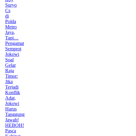
Suryo
Cs
di
Polda
Metro
Jaya,
Tapi…
Pengamat
Semprot
Jokowi
Soal
Gelar
Raja
Timor:
Jika
Terjadi
Konflik
Adat,
Jokowi
Harus
Tanggung
Jawab!
HEBOH!
Pasca