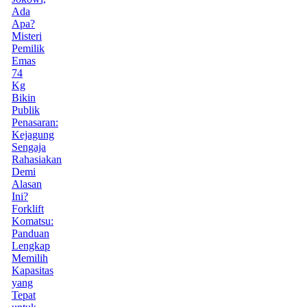
Ada
Apa?
Misteri
Pemilik
Emas
74
Kg
Bikin
Publik
Penasaran:
Kejagung
Sengaja
Rahasiakan
Demi
Alasan
Ini?
Forklift
Komatsu:
Panduan
Lengkap
Memilih
Kapasitas
yang
Tepat