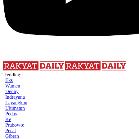
Trending:
Eks
Wamen
Denny
Indrayana
Layangkan
Ultimatun
Pedas
Ke
Prabowo:
Pecat
Gibran