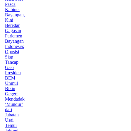
Pasca
Kabinet
Bayangan,
Kini
Beredar
Gagasan
Parlemen
Bayangan
Indonesia:
Oposisi
Siap
Tancap
Gas?
Presiden
BEM
Unmul
Bikin
Geger:
Mendadak
‘Mundur’
dari
Jabatan
Usai
Temui
Jokowi,