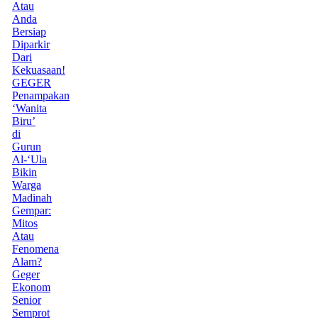
Atau
Anda
Bersiap
Diparkir
Dari
Kekuasaan!
GEGER
Penampakan
‘Wanita
Biru’
di
Gurun
Al-‘Ula
Bikin
Warga
Madinah
Gempar:
Mitos
Atau
Fenomena
Alam?
Geger
Ekonom
Senior
Semprot