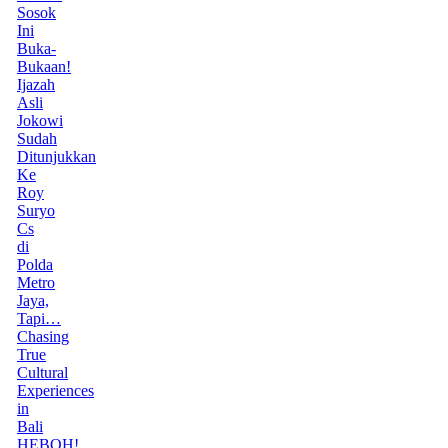
Sosok
Ini
Buka-
Bukaan!
Ijazah
Asli
Jokowi
Sudah
Ditunjukkan
Ke
Roy
Suryo
Cs
di
Polda
Metro
Jaya,
Tapi…
Chasing
True
Cultural
Experiences
in
Bali
HEBOH!