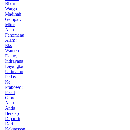
Bikin
Warga
Madinah
Gempar:
Mitos
Atau
Fenomena
Alam?
Eks
Wamen
Denny
Indrayana
Layangkan
Ultimatun
Pedas
Ke
Prabowo:
Pecat
Gibran
Atau
Anda
Bersiap
Diparkir
Dari
Kekuasaan!