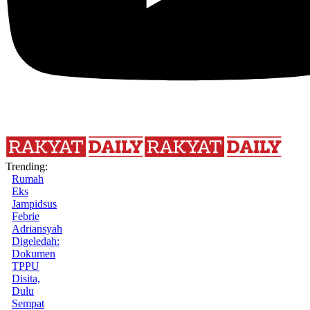
Trending:
Rumah
Eks
Jampidsus
Febrie
Adriansyah
Digeledah:
Dokumen
TPPU
Disita,
Dulu
Sempat