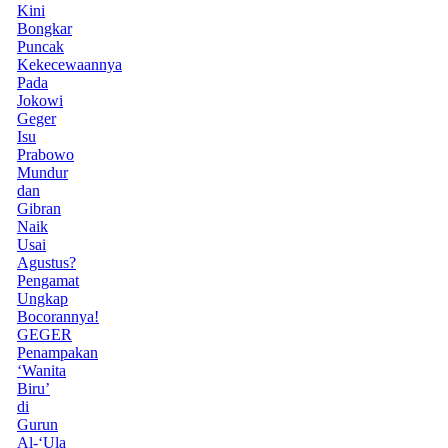
Kini
Bongkar
Puncak
Kekecewaannya
Pada
Jokowi
Geger
Isu
Prabowo
Mundur
dan
Gibran
Naik
Usai
Agustus?
Pengamat
Ungkap
Bocorannya!
GEGER
Penampakan
‘Wanita
Biru’
di
Gurun
Al-‘Ula