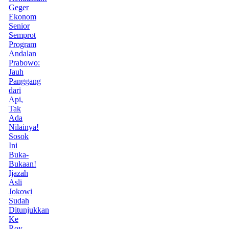
Geger
Ekonom
Senior
Semprot
Program
Andalan
Prabowo:
Jauh
Panggang
dari
Api,
Tak
Ada
Nilainya!
Sosok
Ini
Buka-
Bukaan!
Ijazah
Asli
Jokowi
Sudah
Ditunjukkan
Ke
Roy