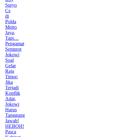
Suryo
Cs
di
Polda
Metro
Jaya,
Tapi…
Pengamat
Semprot
Jokowi
Soal
Gelar
Raja
Timor:
Jika
Terjadi
Konflik
Adat,
Jokowi
Harus
Tanggung
Jawab!
HEBOH!
Pasca