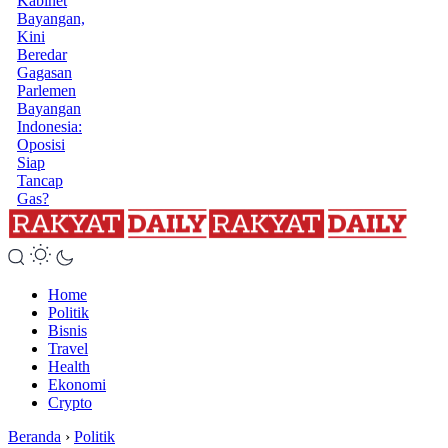
Kabinet
Bayangan,
Kini
Beredar
Gagasan
Parlemen
Bayangan
Indonesia:
Oposisi
Siap
Tancap
Gas?
Home
Politik
Bisnis
Travel
Health
Ekonomi
Crypto
Beranda
›
Politik