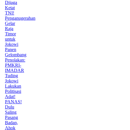
Dijaga
Ketat
TNI!
Penganugerahan
Gelar
Raja
Timor
untuk
Jokowi
Panen
Gelombang
Penolakan:
PMKRI-
IMADAR
Tuding
Jokowi
Lakukan
Politisasi
Adat!
PANAS!
Dulu
Saling
Pasang
Badan,
Ahok