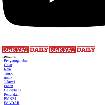
Trending:
Penganugerahan
Gelar
Raja
Timor
untuk
Jokowi
Panen
Gelombang
Penolakan:
PMKRI-
IMADAR