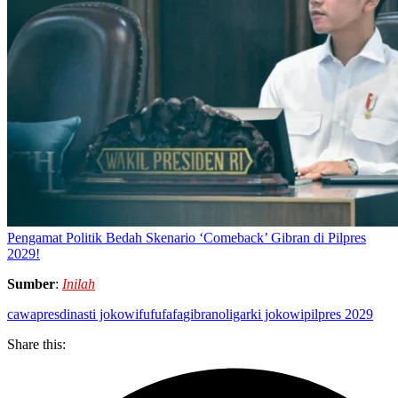
Pengamat Politik Bedah Skenario ‘Comeback’ Gibran di Pilpres
2029!
Sumber
:
Inilah
cawapres
dinasti jokowi
fufufafa
gibran
oligarki jokowi
pilpres 2029
Share this: