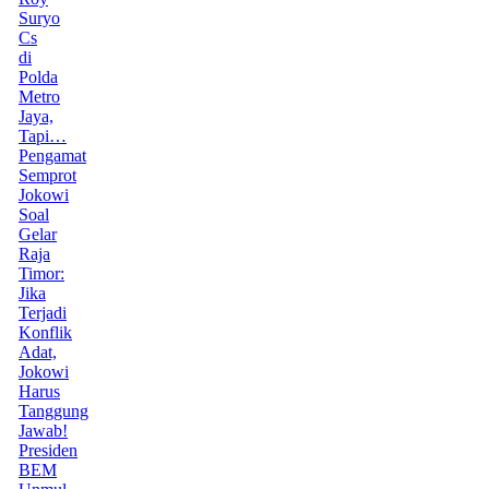
Suryo
Cs
di
Polda
Metro
Jaya,
Tapi…
Pengamat
Semprot
Jokowi
Soal
Gelar
Raja
Timor:
Jika
Terjadi
Konflik
Adat,
Jokowi
Harus
Tanggung
Jawab!
Presiden
BEM