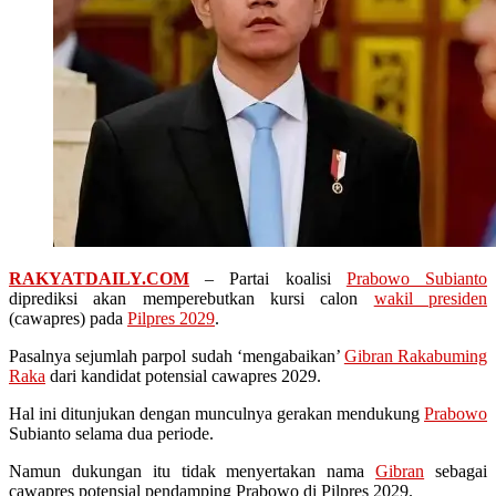
RAKYATDAILY.COM
– Partai koalisi
Prabowo Subianto
diprediksi akan memperebutkan kursi calon
wakil presiden
(cawapres) pada
Pilpres 2029
.
Pasalnya sejumlah parpol sudah ‘mengabaikan’
Gibran Rakabuming
Raka
dari kandidat potensial cawapres 2029.
Hal ini ditunjukan dengan munculnya gerakan mendukung
Prabowo
Subianto selama dua periode.
Namun dukungan itu tidak menyertakan nama
Gibran
sebagai
cawapres potensial pendamping Prabowo di Pilpres 2029.