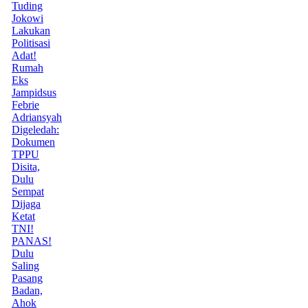
Tuding
Jokowi
Lakukan
Politisasi
Adat!
Rumah
Eks
Jampidsus
Febrie
Adriansyah
Digeledah:
Dokumen
TPPU
Disita,
Dulu
Sempat
Dijaga
Ketat
TNI!
PANAS!
Dulu
Saling
Pasang
Badan,
Ahok