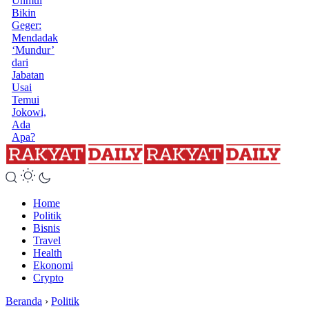
Unmul
Bikin
Geger:
Mendadak
‘Mundur’
dari
Jabatan
Usai
Temui
Jokowi,
Ada
Apa?
Home
Politik
Bisnis
Travel
Health
Ekonomi
Crypto
Beranda
›
Politik