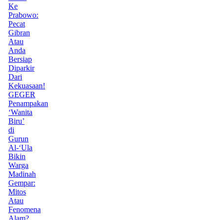
Ke
Prabowo:
Pecat
Gibran
Atau
Anda
Bersiap
Diparkir
Dari
Kekuasaan!
GEGER
Penampakan
‘Wanita
Biru’
di
Gurun
Al-‘Ula
Bikin
Warga
Madinah
Gempar:
Mitos
Atau
Fenomena
Alam?