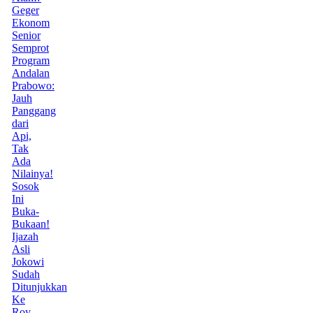
Geger
Ekonom
Senior
Semprot
Program
Andalan
Prabowo:
Jauh
Panggang
dari
Api,
Tak
Ada
Nilainya!
Sosok
Ini
Buka-
Bukaan!
Ijazah
Asli
Jokowi
Sudah
Ditunjukkan
Ke
Roy