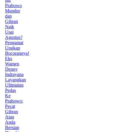
Isu
Prabowo
Mundur
dan
Gibran
Naik
Usai
Agustus?
Pengamat
Ungkap
Bocorannya!
Eks
Wamen
Denny
Indrayana
Layangkan
Ultimatun
Pedas
Ke
Prabowo:
Pecat
Gibran
Atau
Anda
Bersiap