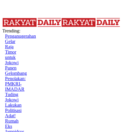
Trending:
Penganugerahan
Gelar
Raja
Timor
untuk
Jokowi
Panen
Gelombang
Penolakan:
PMKRI-
IMADAR
Tuding
Jokowi
Lakukan
Politisasi
Adat!
Rumah
Eks
Jampidsus