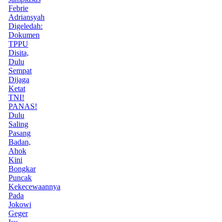
Febrie
Adriansyah
Digeledah:
Dokumen
TPPU
Disita,
Dulu
Sempat
Dijaga
Ketat
TNI!
PANAS!
Dulu
Saling
Pasang
Badan,
Ahok
Kini
Bongkar
Puncak
Kekecewaannya
Pada
Jokowi
Geger