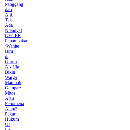
Panggang
dari
Api,
Tak
Ada
Nilainya!
GEGER
Penampakan
‘Wanita
Biru’
di
Gurun
Al-‘Ula
Bikin
Warga
Madinah
Gempar:
Mitos
Atau
Fenomena
Alam?
Pakar
Hukum
UI
Prof