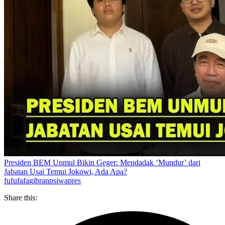
Presiden BEM Unmul Bikin Geger: Mendadak ‘Mundur’ dari
Jabatan Usai Temui Jokowi, Ada Apa?
fufufafa
gibran
psi
wapres
Share this: