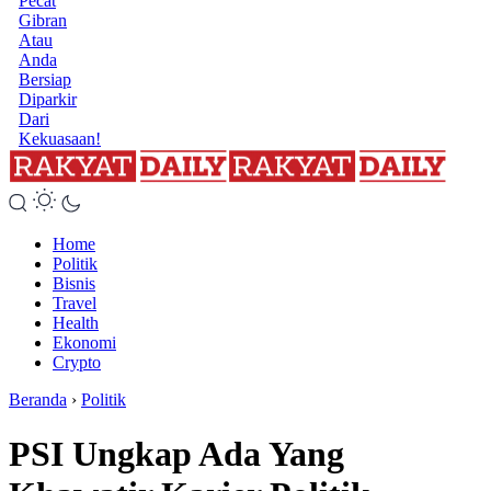
Pecat
Gibran
Atau
Anda
Bersiap
Diparkir
Dari
Kekuasaan!
Home
Politik
Bisnis
Travel
Health
Ekonomi
Crypto
Beranda
›
Politik
PSI Ungkap Ada Yang