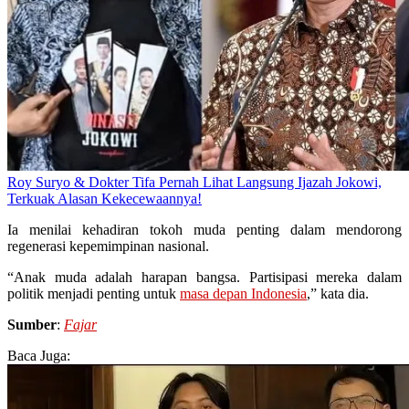
Roy Suryo & Dokter Tifa Pernah Lihat Langsung Ijazah Jokowi,
Terkuak Alasan Kekecewaannya!
Ia menilai kehadiran tokoh muda penting dalam mendorong
regenerasi kepemimpinan nasional.
“Anak muda adalah harapan bangsa. Partisipasi mereka dalam
politik menjadi penting untuk
masa depan Indonesia
,” kata dia.
Sumber
:
Fajar
Baca Juga: