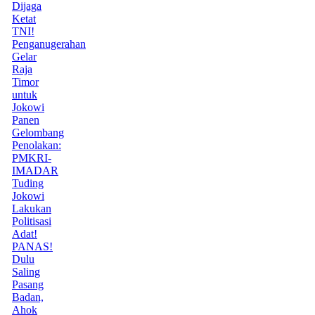
Dijaga
Ketat
TNI!
Penganugerahan
Gelar
Raja
Timor
untuk
Jokowi
Panen
Gelombang
Penolakan:
PMKRI-
IMADAR
Tuding
Jokowi
Lakukan
Politisasi
Adat!
PANAS!
Dulu
Saling
Pasang
Badan,
Ahok