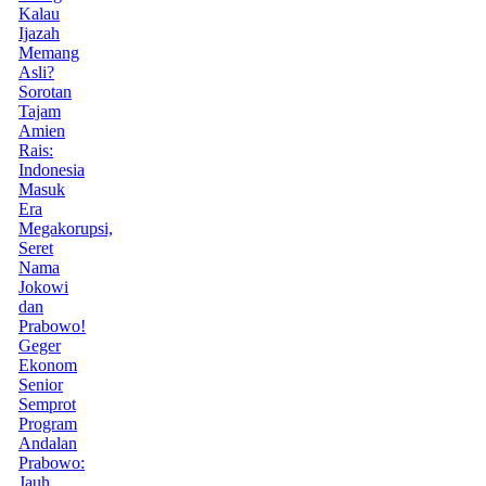
Kalau
Ijazah
Memang
Asli?
Sorotan
Tajam
Amien
Rais:
Indonesia
Masuk
Era
Megakorupsi,
Seret
Nama
Jokowi
dan
Prabowo!
Geger
Ekonom
Senior
Semprot
Program
Andalan
Prabowo:
Jauh