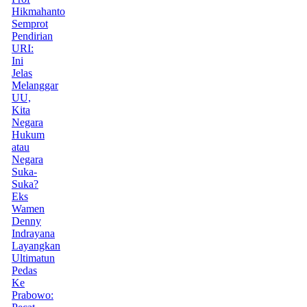
Hikmahanto
Semprot
Pendirian
URI:
Ini
Jelas
Melanggar
UU,
Kita
Negara
Hukum
atau
Negara
Suka-
Suka?
Eks
Wamen
Denny
Indrayana
Layangkan
Ultimatun
Pedas
Ke
Prabowo: