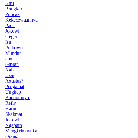
Kini
Bongkar
Puncak
Kekecewaannya
Pada
Jokowi
Geger
Isu
Prabowo
Mundur
dan
Gibran
Naik
Usai
Agustus?
Pengamat
Ungkap
Bocorannya!
Refly
Harun
Skakmat
Jokowi:
Ngapain
Mengkriminalkan
Orang