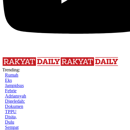
Trending:
Rumah
Eks
Jampidsus
Febrie
Adriansyah
Digeledah:
Dokumen
TPPU
Disita,
Dulu
Sempat