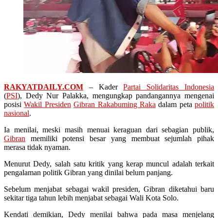
RAKYATDAILY.COM
– Kader
Partai Solidaritas Indonesia
(
PSI
), Dedy Nur Palakka, mengungkap pandangannya mengenai
posisi
Wakil Presiden
Gibran Rakabuming Raka
dalam peta
politik
nasional
.
Ia menilai, meski masih menuai keraguan dari sebagian publik,
Gibran
memiliki potensi besar yang membuat sejumlah pihak
merasa tidak nyaman.
Menurut Dedy, salah satu kritik yang kerap muncul adalah terkait
pengalaman politik Gibran yang dinilai belum panjang.
Sebelum menjabat sebagai wakil presiden, Gibran diketahui baru
sekitar tiga tahun lebih menjabat sebagai Wali Kota Solo.
Kendati demikian, Dedy menilai bahwa pada masa menjelang