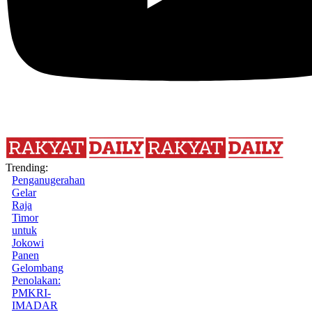
Trending:
Penganugerahan
Gelar
Raja
Timor
untuk
Jokowi
Panen
Gelombang
Penolakan:
PMKRI-
IMADAR