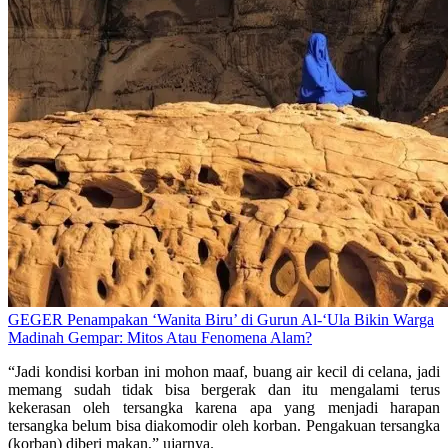
GEGER Penampakan ‘Wanita Biru’ di Gurun Al-‘Ula Bikin Warga
Madinah Gempar: Mitos Atau Fenomena Alam?
“Jadi kondisi korban ini mohon maaf, buang air kecil di celana, jadi
memang sudah tidak bisa bergerak dan itu mengalami terus
kekerasan oleh tersangka karena apa yang menjadi harapan
tersangka belum bisa diakomodir oleh korban. Pengakuan tersangka
(korban) diberi makan,” ujarnya.