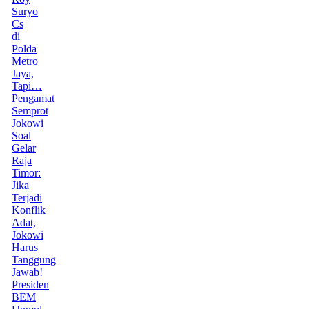
Suryo
Cs
di
Polda
Metro
Jaya,
Tapi…
Pengamat
Semprot
Jokowi
Soal
Gelar
Raja
Timor:
Jika
Terjadi
Konflik
Adat,
Jokowi
Harus
Tanggung
Jawab!
Presiden
BEM