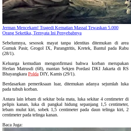
Jerman Mencekam! Tragedi Kematian Massal Tewaskan 5.000
Orang Seketika, Ternyata Ini Penyebabnya
Sebelumnya, sesosok mayat tanpa identitas ditemukan di area
Gumuk Pasir, Grogol IX, Parangtritis, Kretek, Bantul pada Rabu
(28/1).
Keluarga kemudian mengonfirmasi bahwa korban merupakan
Herlan Matrusdi (68), mantan Sekjen Pordasi DKI Jakarta di RS
Bhayangkara
Polda
DIY, Kamis (29/1).
Berdasarkan pemeriksaan luar, ditemukan adanya sejumlah luka
pada tubuh korban.
Antara lain lebam di sekitar bola mata, luka sekitar 4 centimeter di
pelipis kanan, luka di pangkal hidung sepanjang 1,5 centimeter,
lebam mulut kiri, sobek 1,5 centimeter pada daun telinga kiri, 2
centimeter pada telinga kanan.
Baca Juga: