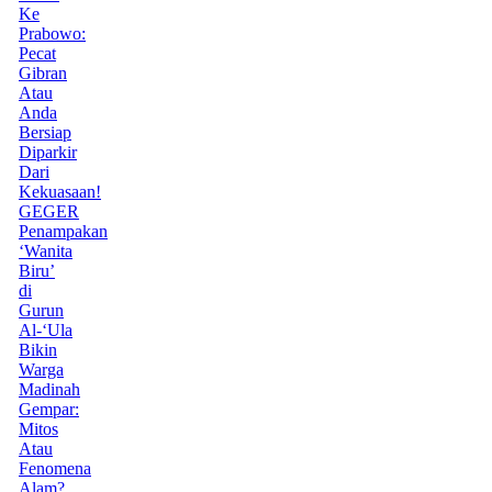
Ke
Prabowo:
Pecat
Gibran
Atau
Anda
Bersiap
Diparkir
Dari
Kekuasaan!
GEGER
Penampakan
‘Wanita
Biru’
di
Gurun
Al-‘Ula
Bikin
Warga
Madinah
Gempar:
Mitos
Atau
Fenomena
Alam?