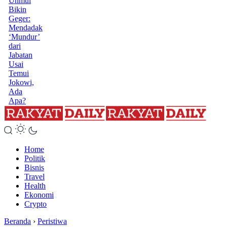
Unmul
Bikin
Geger:
Mendadak
‘Mundur’
dari
Jabatan
Usai
Temui
Jokowi,
Ada
Apa?
Home
Politik
Bisnis
Travel
Health
Ekonomi
Crypto
Beranda
›
Peristiwa