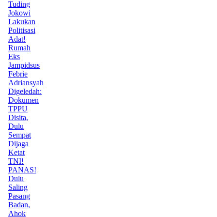
Tuding
Jokowi
Lakukan
Politisasi
Adat!
Rumah
Eks
Jampidsus
Febrie
Adriansyah
Digeledah:
Dokumen
TPPU
Disita,
Dulu
Sempat
Dijaga
Ketat
TNI!
PANAS!
Dulu
Saling
Pasang
Badan,
Ahok