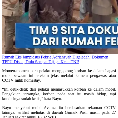
Rumah Eks Jampidsus Febrie Adriansyah Digeledah: Dokumen
TPPU Disita, Dulu Sempat Dijaga Ketat TNI!
Momen-momen para pelaku menggotong korban ke dalam bagasi
mobil sewaan ini terekam jelas melalui kamera pengawas atau
CCTV milik homestay.
“Ini detik-detik dari pelaku memasukkan korban ke dalam mobil.
Pengakuan tersangka, korban pada saat itu masih hidup, tapi
kondisinya sudah kritis,” kata Bayu.
Bayu menyebut mobil Avanza itu berdasarkan rekaman CCTV
lainnya, terlihat melintas di daerah Gumuk Pasir masih pada 27
Januari sekitar pukul 18.32 WIB.