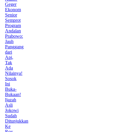
Geger
Ekonom
Senior
Semprot
Program
Andalan
Prabowo:
Jauh
Panggang
dari
Api,
Tak
Ada
Nilainya!
Sosok
Ini
Buka-
Bukaan!
Ijazah
Asli
Jokowi
Sudah
Ditunjukkan
Ke
Roy