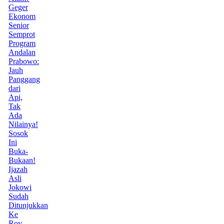
Geger
Ekonom
Senior
Semprot
Program
Andalan
Prabowo:
Jauh
Panggang
dari
Api,
Tak
Ada
Nilainya!
Sosok
Ini
Buka-
Bukaan!
Ijazah
Asli
Jokowi
Sudah
Ditunjukkan
Ke
Roy