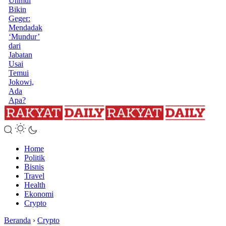
Unmul
Bikin
Geger:
Mendadak
‘Mundur’
dari
Jabatan
Usai
Temui
Jokowi,
Ada
Apa?
Home
Politik
Bisnis
Travel
Health
Ekonomi
Crypto
Beranda
›
Crypto