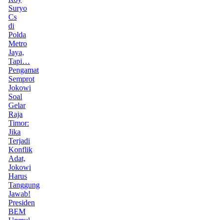
Suryo
Cs
di
Polda
Metro
Jaya,
Tapi…
Pengamat
Semprot
Jokowi
Soal
Gelar
Raja
Timor:
Jika
Terjadi
Konflik
Adat,
Jokowi
Harus
Tanggung
Jawab!
Presiden
BEM