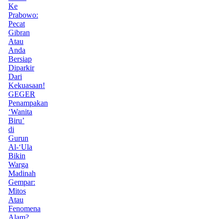
Ke
Prabowo:
Pecat
Gibran
Atau
Anda
Bersiap
Diparkir
Dari
Kekuasaan!
GEGER
Penampakan
‘Wanita
Biru’
di
Gurun
Al-‘Ula
Bikin
Warga
Madinah
Gempar:
Mitos
Atau
Fenomena
Alam?