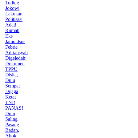
Tuding
Jokowi
Lakukan
Politisasi
Adat!
Rumah
Eks
Jampidsus
Febrie
Adriansyah
Digeledah:
Dokumen
TPPU
Disita,
Dulu
Sempat
Dijaga
Ketat
TNI!
PANAS!
Dulu
Saling
Pasang
Badan,
Ahok