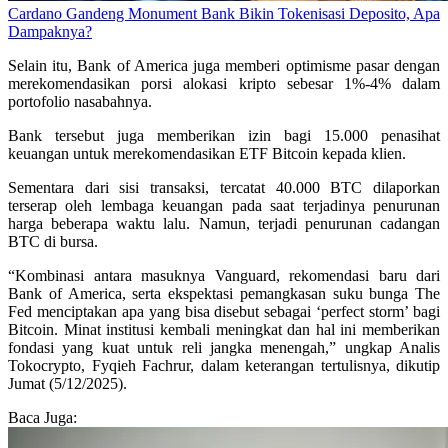
Cardano Gandeng Monument Bank Bikin Tokenisasi Deposito, Apa
Dampaknya?
Selain itu, Bank of America juga memberi optimisme pasar dengan
merekomendasikan porsi alokasi kripto sebesar 1%-4% dalam
portofolio nasabahnya.
Bank tersebut juga memberikan izin bagi 15.000 penasihat
keuangan untuk merekomendasikan ETF Bitcoin kepada klien.
Sementara dari sisi transaksi, tercatat 40.000 BTC dilaporkan
terserap oleh lembaga keuangan pada saat terjadinya penurunan
harga beberapa waktu lalu. Namun, terjadi penurunan cadangan
BTC di bursa.
“Kombinasi antara masuknya Vanguard, rekomendasi baru dari
Bank of America, serta ekspektasi pemangkasan suku bunga The
Fed menciptakan apa yang bisa disebut sebagai ‘perfect storm’ bagi
Bitcoin. Minat institusi kembali meningkat dan hal ini memberikan
fondasi yang kuat untuk reli jangka menengah,” ungkap Analis
Tokocrypto, Fyqieh Fachrur, dalam keterangan tertulisnya, dikutip
Jumat (5/12/2025).
Baca Juga: