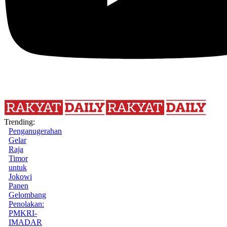
Trending:
Penganugerahan
Gelar
Raja
Timor
untuk
Jokowi
Panen
Gelombang
Penolakan:
PMKRI-
IMADAR