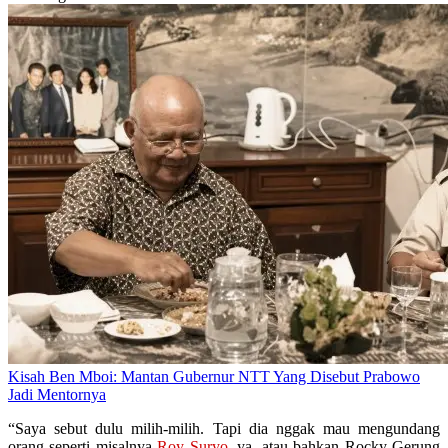
Kisah Ben Mboi: Mantan Gubernur NTT Yang Disebut Prabowo
Jadi Mentornya
“Saya sebut dulu milih-milih. Tapi dia nggak mau mengundang
orang seperti misalnya
Roy Suryo
, ya, atau bahkan Rocky Gerung