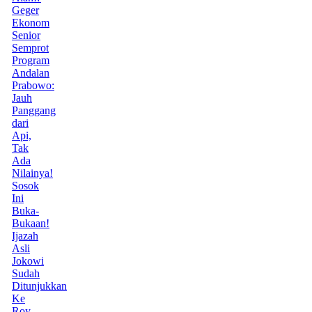
Geger
Ekonom
Senior
Semprot
Program
Andalan
Prabowo:
Jauh
Panggang
dari
Api,
Tak
Ada
Nilainya!
Sosok
Ini
Buka-
Bukaan!
Ijazah
Asli
Jokowi
Sudah
Ditunjukkan
Ke
Roy