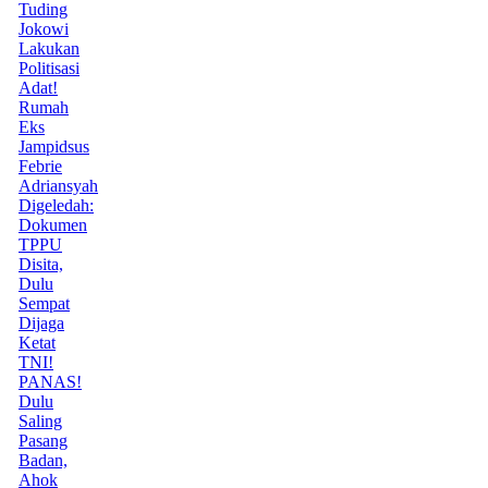
Tuding
Jokowi
Lakukan
Politisasi
Adat!
Rumah
Eks
Jampidsus
Febrie
Adriansyah
Digeledah:
Dokumen
TPPU
Disita,
Dulu
Sempat
Dijaga
Ketat
TNI!
PANAS!
Dulu
Saling
Pasang
Badan,
Ahok