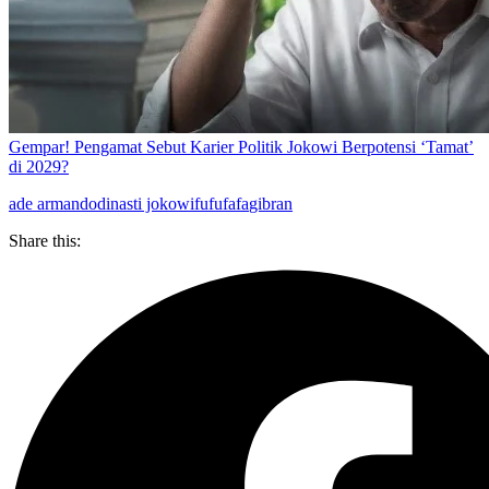
Gempar! Pengamat Sebut Karier Politik Jokowi Berpotensi ‘Tamat’
di 2029?
ade armando
dinasti jokowi
fufufafa
gibran
Share this: