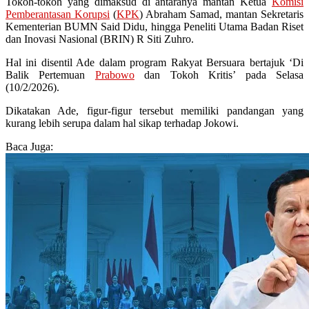
Tokoh-tokoh yang dimaksud di antaranya mantan Ketua
Komisi
Pemberantasan Korupsi
(
KPK
) Abraham Samad, mantan Sekretaris
Kementerian BUMN Said Didu, hingga Peneliti Utama Badan Riset
dan Inovasi Nasional (BRIN) R Siti Zuhro.
Hal ini disentil Ade dalam program Rakyat Bersuara bertajuk ‘Di
Balik Pertemuan
Prabowo
dan Tokoh Kritis’ pada Selasa
(10/2/2026).
Dikatakan Ade, figur-figur tersebut memiliki pandangan yang
kurang lebih serupa dalam hal sikap terhadap Jokowi.
Baca Juga: