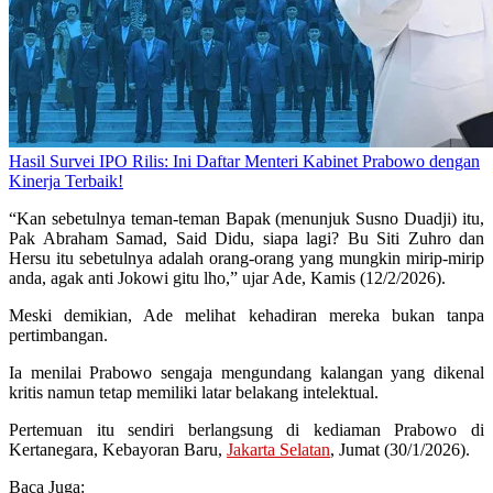
Hasil Survei IPO Rilis: Ini Daftar Menteri Kabinet Prabowo dengan
Kinerja Terbaik!
“Kan sebetulnya teman-teman Bapak (menunjuk Susno Duadji) itu,
Pak Abraham Samad, Said Didu, siapa lagi? Bu Siti Zuhro dan
Hersu itu sebetulnya adalah orang-orang yang mungkin mirip-mirip
anda, agak anti Jokowi gitu lho,” ujar Ade, Kamis (12/2/2026).
Meski demikian, Ade melihat kehadiran mereka bukan tanpa
pertimbangan.
Ia menilai Prabowo sengaja mengundang kalangan yang dikenal
kritis namun tetap memiliki latar belakang intelektual.
Pertemuan itu sendiri berlangsung di kediaman Prabowo di
Kertanegara, Kebayoran Baru,
Jakarta Selatan
, Jumat (30/1/2026).
Baca Juga: