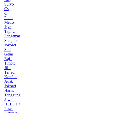
Suryo
Cs
di
Polda
Metro
Jaya,
Tapi…
Pengamat
Semprot
Jokowi
Soal
Gelar
Raja
Timor:
Jika
Terjadi
Konflik
Adat,
Jokowi
Harus
Tanggung
Jawab!
HEBOH!
Pasca