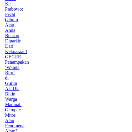
Ke
Prabowo:
Pecat
Gibran
Atau
Anda
Bersiap
Diparkir
Dari
Kekuasaan!
GEGER
Penampakan
‘Wanita
Biru’
di
Gurun
Al-‘Ula
Bikin
Warga
Madinah
Gempar:
Mitos
Atau
Fenomena
Alam?