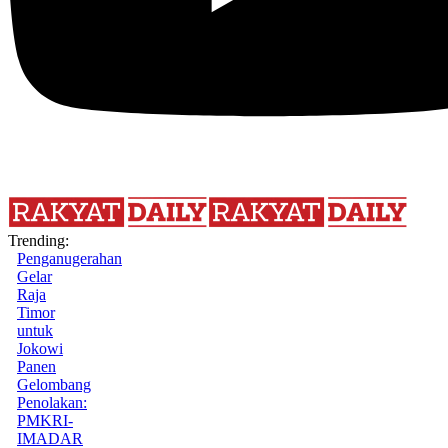
Trending:
Penganugerahan
Gelar
Raja
Timor
untuk
Jokowi
Panen
Gelombang
Penolakan:
PMKRI-
IMADAR