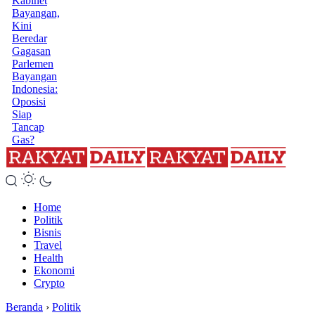
Kabinet
Bayangan,
Kini
Beredar
Gagasan
Parlemen
Bayangan
Indonesia:
Oposisi
Siap
Tancap
Gas?
Home
Politik
Bisnis
Travel
Health
Ekonomi
Crypto
Beranda
›
Politik