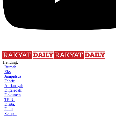
Trending:
Rumah
Eks
Jampidsus
Febrie
Adriansyah
Digeledah:
Dokumen
TPPU
Disita,
Dulu
Sempat