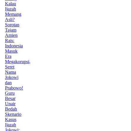
Kalau
Ijazah
Memang
Asli?
Sorotan
Tajam
Amien
Rais:
Indonesia
Masuk
Era
Megakorupsi,
Seret
Nama
Jokowi
dan
Prabowo!
Guru
Besar
Unair
Bedah
Skenario
Kasus
Ijazah
Jokowi: