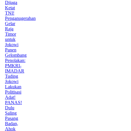
Dijaga
Ketat
TNI!
Penganugerahan
Gelar
Raja
Timor
untuk
Jokowi
Panen
Gelombang
Penolakan:
PMKRI-
IMADAR
Tuding
Jokowi
Lakukan
Politisasi
Adat!
PANAS!
Dulu
Saling
Pasang
Badan,
Ahok