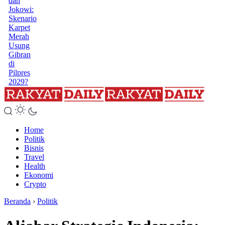
dan
Jokowi:
Skenario
Karpet
Merah
Usung
Gibran
di
Pilpres
2029?
Home
Politik
Bisnis
Travel
Health
Ekonomi
Crypto
Beranda
›
Politik