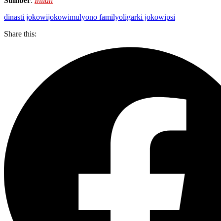
Sumber
:
Inilah
dinasti jokowi
jokowi
mulyono family
oligarki jokowi
psi
Share this: