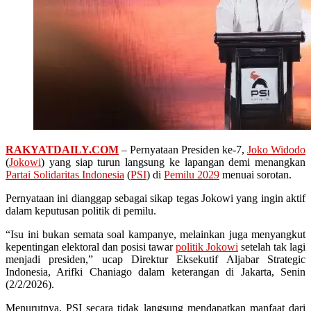
RAKYATDAILY.COM
– Pernyataan Presiden ke-7,
Joko Widodo
(
Jokowi
) yang siap turun langsung ke lapangan demi menangkan
Partai Solidaritas Indonesia
(
PSI
) di
Pemilu 2029
menuai sorotan.
Pernyataan ini dianggap sebagai sikap tegas Jokowi yang ingin aktif
dalam keputusan politik di pemilu.
“Isu ini bukan semata soal kampanye, melainkan juga menyangkut
kepentingan elektoral dan posisi tawar
politik Jokowi
setelah tak lagi
menjadi presiden,” ucap Direktur Eksekutif Aljabar Strategic
Indonesia, Arifki Chaniago dalam keterangan di Jakarta, Senin
(2/2/2026).
Menurutnya, PSI secara tidak langsung mendapatkan manfaat dari