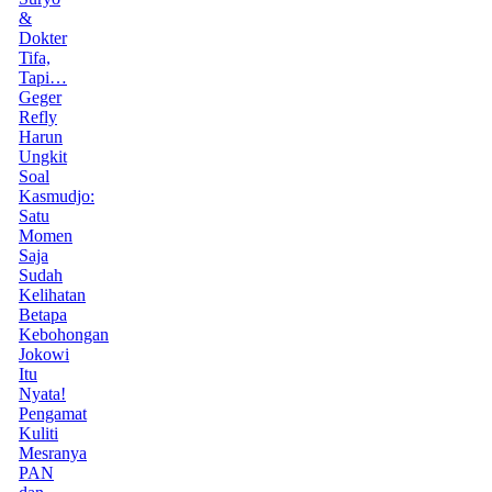
&
Dokter
Tifa,
Tapi…
Geger
Refly
Harun
Ungkit
Soal
Kasmudjo:
Satu
Momen
Saja
Sudah
Kelihatan
Betapa
Kebohongan
Jokowi
Itu
Nyata!
Pengamat
Kuliti
Mesranya
PAN