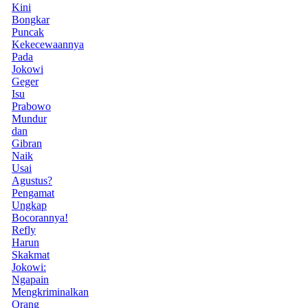
Kini
Bongkar
Puncak
Kekecewaannya
Pada
Jokowi
Geger
Isu
Prabowo
Mundur
dan
Gibran
Naik
Usai
Agustus?
Pengamat
Ungkap
Bocorannya!
Refly
Harun
Skakmat
Jokowi:
Ngapain
Mengkriminalkan
Orang