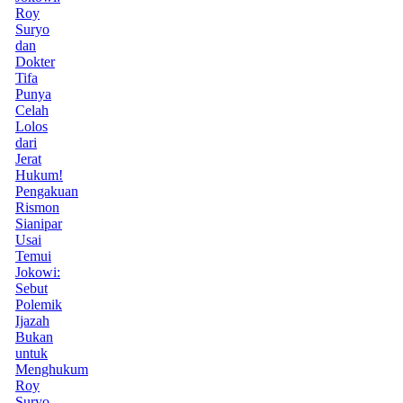
Roy
Suryo
dan
Dokter
Tifa
Punya
Celah
Lolos
dari
Jerat
Hukum!
Pengakuan
Rismon
Sianipar
Usai
Temui
Jokowi:
Sebut
Polemik
Ijazah
Bukan
untuk
Menghukum
Roy
Suryo