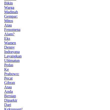
Bikin
Warga
Madinah
Gempar:
Mitos
Atau
Fenomena
Alam?
Eks
Wamen
Denny
Indrayana
Layangkan
Ultimatun
Pedas
Ke
Prabowo:
Pecat
Gibran
Atau
Anda
Bersiap
Diparkir
Dari
Kekuasaan!