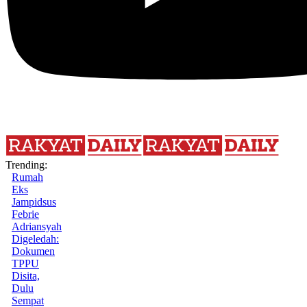
Trending:
Rumah
Eks
Jampidsus
Febrie
Adriansyah
Digeledah:
Dokumen
TPPU
Disita,
Dulu
Sempat