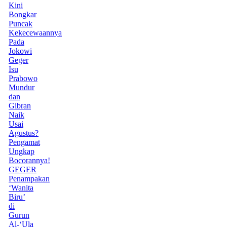
Kini
Bongkar
Puncak
Kekecewaannya
Pada
Jokowi
Geger
Isu
Prabowo
Mundur
dan
Gibran
Naik
Usai
Agustus?
Pengamat
Ungkap
Bocorannya!
GEGER
Penampakan
‘Wanita
Biru’
di
Gurun
Al-‘Ula