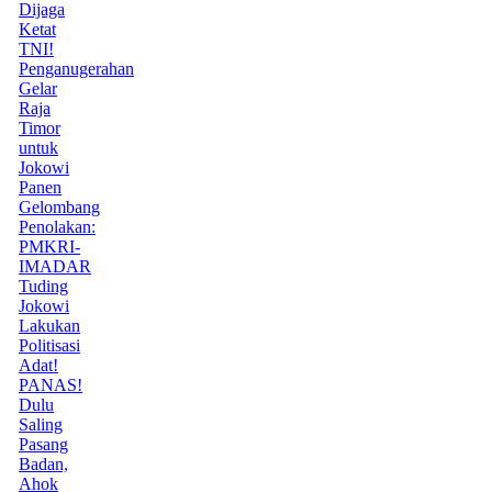
Dijaga
Ketat
TNI!
Penganugerahan
Gelar
Raja
Timor
untuk
Jokowi
Panen
Gelombang
Penolakan:
PMKRI-
IMADAR
Tuding
Jokowi
Lakukan
Politisasi
Adat!
PANAS!
Dulu
Saling
Pasang
Badan,
Ahok