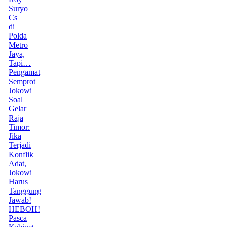
Suryo
Cs
di
Polda
Metro
Jaya,
Tapi…
Pengamat
Semprot
Jokowi
Soal
Gelar
Raja
Timor:
Jika
Terjadi
Konflik
Adat,
Jokowi
Harus
Tanggung
Jawab!
HEBOH!
Pasca