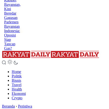
Kabinet
Bayangan,
Kini
Beredar
Gagasan
Parlemen
Bayangan
Indonesia:
Oposisi
Siap
Tancap
Gas?
Home
Politik
Bisnis
Travel
Health
Ekonomi
Crypto
Beranda
›
Peristiwa