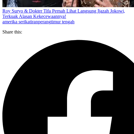
Roy Suryo & Dokter Tifa Pernah Lihat Langsung Ijazah Jokowi,
Terkuak Alasan Kekecewaannya!
amerika serikat
iran
perang
timur tengah
Share this: