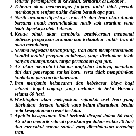
seluruh pertempuran di kawasan, termasuk di Lebanon.
Teheran akan mempertegas janjinya untuk tidak pernah
membangun senjata nuklir dalam bentuk apa pun.
Nasib uranium diperkaya Iran. AS dan Iran akan duduk
bersama untuk merundingkan nasib stok uranium yang
telah diperkaya oleh Teheran.
Kedua pihak akan membuka pembicaraan mengenai
aktivitas pengayaan uranium dan kebutuhan nuklir Iran di
masa mendatang.
Selama negosiasi berlangsung, Iran akan mempertahankan
kondisi terkini program nuklirnya, yang disebutkan telah
banyak dilumpuhkan, tanpa perubahan apa pun.
AS akan mencabut blokade angkatan lautnya, menahan
diri dari penerapan sanksi baru, serta tidak mengirimkan
tambahan pasukan ke kawasan.
Iran menjamin kelancaran dan kebebasan biaya bagi
seluruh kapal dagang yang melintas di Selat Hormuz
selama 60 hari.
Washington akan melepaskan sejumlah aset Iran yang
dibekukan, dengan jumlah yang belum ditentukan, begitu
nota kesepahaman resmi berlaku.
Apabila kesepakatan final berhasil dicapai dalam 60 hari,
AS akan menarik seluruh pasukannya dalam waktu 30 hari
dan mencabut semua sanksi yang diberlakukan terhadap
Iran.