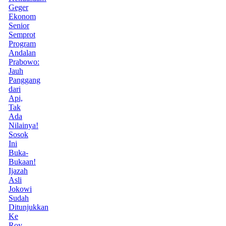
Geger
Ekonom
Senior
Semprot
Program
Andalan
Prabowo:
Jauh
Panggang
dari
Api,
Tak
Ada
Nilainya!
Sosok
Ini
Buka-
Bukaan!
Ijazah
Asli
Jokowi
Sudah
Ditunjukkan
Ke
Roy