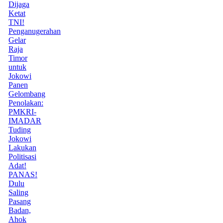
Dijaga
Ketat
TNI!
Penganugerahan
Gelar
Raja
Timor
untuk
Jokowi
Panen
Gelombang
Penolakan:
PMKRI-
IMADAR
Tuding
Jokowi
Lakukan
Politisasi
Adat!
PANAS!
Dulu
Saling
Pasang
Badan,
Ahok