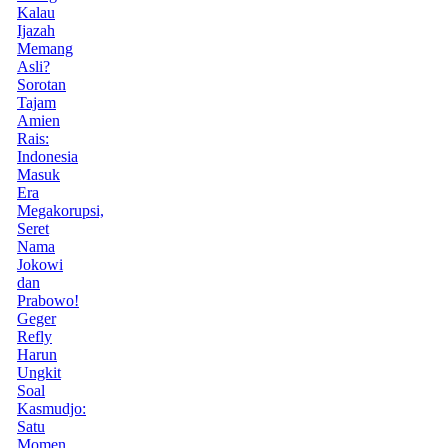
Kalau
Ijazah
Memang
Asli?
Sorotan
Tajam
Amien
Rais:
Indonesia
Masuk
Era
Megakorupsi,
Seret
Nama
Jokowi
dan
Prabowo!
Geger
Refly
Harun
Ungkit
Soal
Kasmudjo:
Satu
Momen