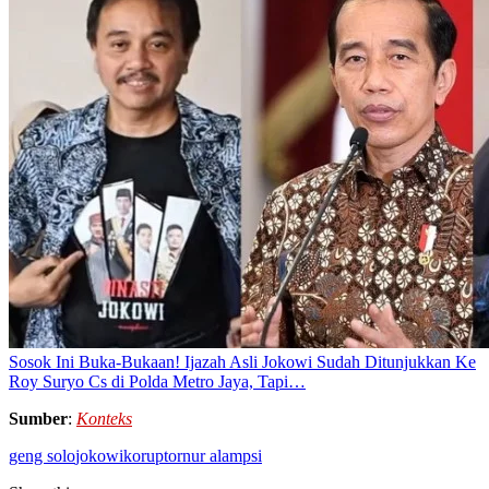
Sosok Ini Buka-Bukaan! Ijazah Asli Jokowi Sudah Ditunjukkan Ke
Roy Suryo Cs di Polda Metro Jaya, Tapi…
Sumber
:
Konteks
geng solo
jokowi
koruptor
nur alam
psi