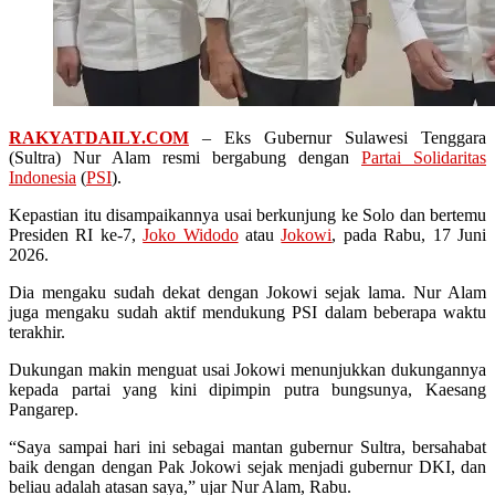
RAKYATDAILY.COM
– Eks Gubernur Sulawesi Tenggara
(Sultra) Nur Alam resmi bergabung dengan
Partai Solidaritas
Indonesia
(
PSI
).
Kepastian itu disampaikannya usai berkunjung ke Solo dan bertemu
Presiden RI ke-7,
Joko Widodo
atau
Jokowi
, pada Rabu, 17 Juni
2026.
Dia mengaku sudah dekat dengan Jokowi sejak lama. Nur Alam
juga mengaku sudah aktif mendukung PSI dalam beberapa waktu
terakhir.
Dukungan makin menguat usai Jokowi menunjukkan dukungannya
kepada partai yang kini dipimpin putra bungsunya, Kaesang
Pangarep.
“Saya sampai hari ini sebagai mantan gubernur Sultra, bersahabat
baik dengan dengan Pak Jokowi sejak menjadi gubernur DKI, dan
beliau adalah atasan saya,” ujar Nur Alam, Rabu.