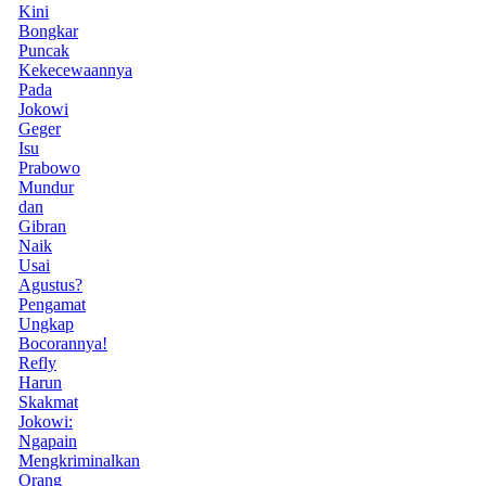
Kini
Bongkar
Puncak
Kekecewaannya
Pada
Jokowi
Geger
Isu
Prabowo
Mundur
dan
Gibran
Naik
Usai
Agustus?
Pengamat
Ungkap
Bocorannya!
Refly
Harun
Skakmat
Jokowi:
Ngapain
Mengkriminalkan
Orang