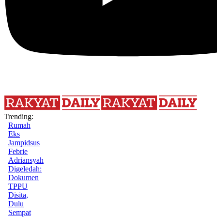
Trending:
Rumah
Eks
Jampidsus
Febrie
Adriansyah
Digeledah:
Dokumen
TPPU
Disita,
Dulu
Sempat