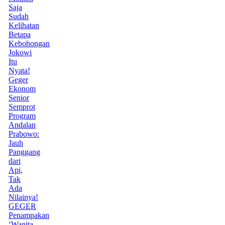
Saja
Sudah
Kelihatan
Betapa
Kebohongan
Jokowi
Itu
Nyata!
Geger
Ekonom
Senior
Semprot
Program
Andalan
Prabowo:
Jauh
Panggang
dari
Api,
Tak
Ada
Nilainya!
GEGER
Penampakan
‘Wanita