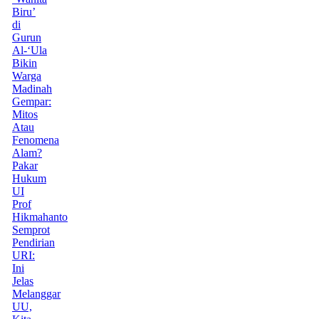
Biru’
di
Gurun
Al-‘Ula
Bikin
Warga
Madinah
Gempar:
Mitos
Atau
Fenomena
Alam?
Pakar
Hukum
UI
Prof
Hikmahanto
Semprot
Pendirian
URI:
Ini
Jelas
Melanggar
UU,