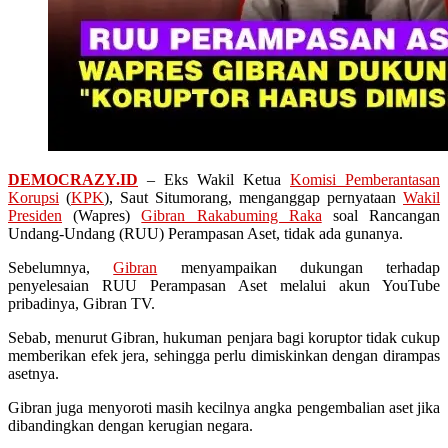
DEMOCRAZY.ID
– Eks Wakil Ketua
Komisi Pemberantasan
Korupsi
(
KPK
), Saut Situmorang, menganggap pernyataan
Wakil
Presiden
(Wapres)
Gibran Rakabuming Raka
soal Rancangan
Undang-Undang (RUU) Perampasan Aset, tidak ada gunanya.
Sebelumnya,
Gibran
menyampaikan dukungan terhadap
penyelesaian RUU Perampasan Aset melalui akun YouTube
pribadinya, Gibran TV.
Sebab, menurut Gibran, hukuman penjara bagi koruptor tidak cukup
memberikan efek jera, sehingga perlu dimiskinkan dengan dirampas
asetnya.
Gibran juga menyoroti masih kecilnya angka pengembalian aset jika
dibandingkan dengan kerugian negara.