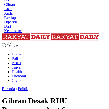
Pecat
Gibran
Atau
Anda
Bersiap
Diparkir
Dari
Kekuasaan!
Home
Politik
Bisnis
Travel
Health
Ekonomi
Crypto
Beranda
›
Politik
Gibran Desak RUU