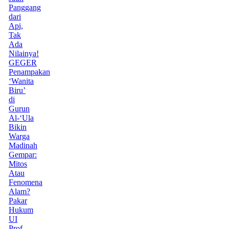
Panggang
dari
Api,
Tak
Ada
Nilainya!
GEGER
Penampakan
‘Wanita
Biru’
di
Gurun
Al-‘Ula
Bikin
Warga
Madinah
Gempar:
Mitos
Atau
Fenomena
Alam?
Pakar
Hukum
UI
Prof