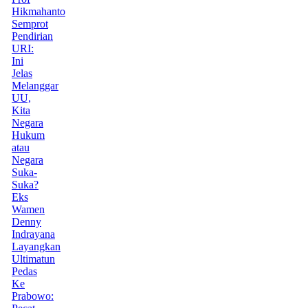
Hikmahanto
Semprot
Pendirian
URI:
Ini
Jelas
Melanggar
UU,
Kita
Negara
Hukum
atau
Negara
Suka-
Suka?
Eks
Wamen
Denny
Indrayana
Layangkan
Ultimatun
Pedas
Ke
Prabowo: