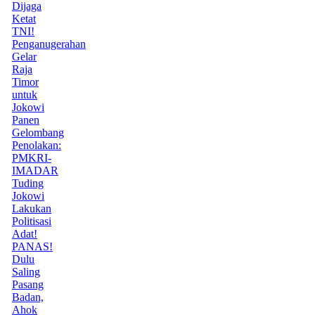
Dijaga
Ketat
TNI!
Penganugerahan
Gelar
Raja
Timor
untuk
Jokowi
Panen
Gelombang
Penolakan:
PMKRI-
IMADAR
Tuding
Jokowi
Lakukan
Politisasi
Adat!
PANAS!
Dulu
Saling
Pasang
Badan,
Ahok