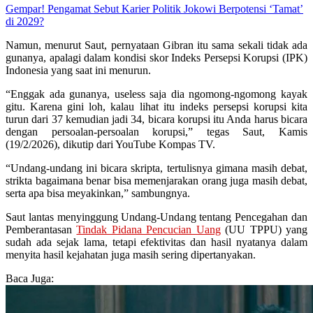
Gempar! Pengamat Sebut Karier Politik Jokowi Berpotensi ‘Tamat’
di 2029?
Namun, menurut Saut, pernyataan Gibran itu sama sekali tidak ada
gunanya, apalagi dalam kondisi skor Indeks Persepsi Korupsi (IPK)
Indonesia yang saat ini menurun.
“Enggak ada gunanya, useless saja dia ngomong-ngomong kayak
gitu. Karena gini loh, kalau lihat itu indeks persepsi korupsi kita
turun dari 37 kemudian jadi 34, bicara korupsi itu Anda harus bicara
dengan persoalan-persoalan korupsi,” tegas Saut, Kamis
(19/2/2026), dikutip dari YouTube Kompas TV.
“Undang-undang ini bicara skripta, tertulisnya gimana masih debat,
strikta bagaimana benar bisa memenjarakan orang juga masih debat,
serta apa bisa meyakinkan,” sambungnya.
Saut lantas menyinggung Undang-Undang tentang Pencegahan dan
Pemberantasan
Tindak Pidana Pencucian Uang
(UU TPPU) yang
sudah ada sejak lama, tetapi efektivitas dan hasil nyatanya dalam
menyita hasil kejahatan juga masih sering dipertanyakan.
Baca Juga: