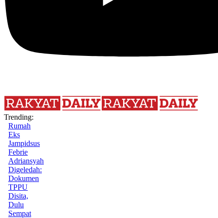
Trending:
Rumah
Eks
Jampidsus
Febrie
Adriansyah
Digeledah:
Dokumen
TPPU
Disita,
Dulu
Sempat