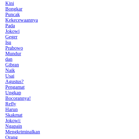
Kini
Bongkar
Puncak
Kekecewaannya
Pada
Jokowi
Geger
Isu
Prabowo
Mundur
dan
Gibran
Naik
Usai
Agustus?
Pengamat
Ungkap
Bocorannya!
Refly
Harun
Skakmat
Jokowi:
Ngapain
Mengkriminalkan
Orang