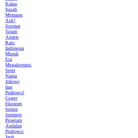
Kalau
Ijazah
Memang
Asli?
Sorotan
Tajam
Amien
Rais:
Indonesia
Masuk
Era
Megakorupsi,
Seret
Nama
Jokowi
dan
Prabowo!
Geger
Ekonom
Senior
Semprot
Program
Andalan
Prabowo:
Jauh