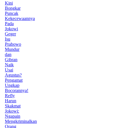
Kini
Bongkar
Puncak
Kekecewaannya
Pada
Jokowi
Geger
Isu
Prabowo
Mundur
dan
Gibran
Naik
Usai
Agustus?
Pengamat
Ungkap
Bocorannya!
Refly
Harun
Skakmat
Jokowi:
Ngapain
Mengkriminalkan
Orang