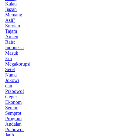
Kalau
Ijazah
Memang
Asli?
Sorotan
Tajam
Amien
Rais:
Indonesia
Masuk
Era
Megakorupsi,
Seret
Nama
Jokowi
dan
Prabowo!
Geger
Ekonom
Senior
Semprot
Program
Andalan
Prabowo:
Jauh