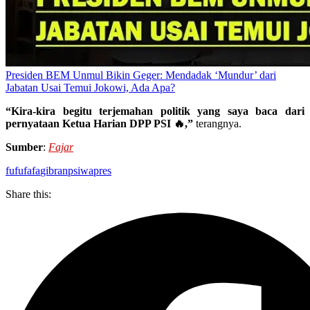
Presiden BEM Unmul Bikin Geger: Mendadak ‘Mundur’ dari
Jabatan Usai Temui Jokowi, Ada Apa?
“Kira-kira begitu terjemahan politik yang saya baca dari
pernyataan Ketua Harian DPP PSI 🔥,”
terangnya.
Sumber
:
Fajar
fufufafa
gibran
psi
wapres
Share this: