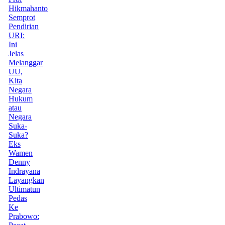
Hikmahanto
Semprot
Pendirian
URI:
Ini
Jelas
Melanggar
UU,
Kita
Negara
Hukum
atau
Negara
Suka-
Suka?
Eks
Wamen
Denny
Indrayana
Layangkan
Ultimatun
Pedas
Ke
Prabowo: