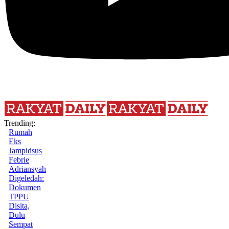
Trending:
Rumah
Eks
Jampidsus
Febrie
Adriansyah
Digeledah:
Dokumen
TPPU
Disita,
Dulu
Sempat