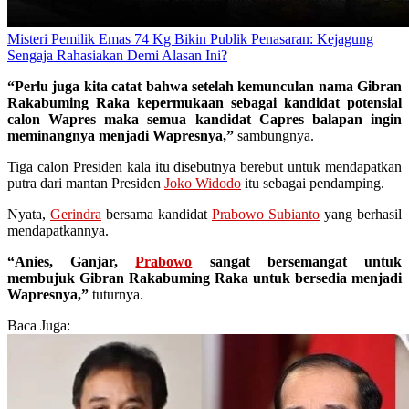
Misteri Pemilik Emas 74 Kg Bikin Publik Penasaran: Kejagung
Sengaja Rahasiakan Demi Alasan Ini?
“Perlu juga kita catat bahwa setelah kemunculan nama Gibran
Rakabuming Raka kepermukaan sebagai kandidat potensial
calon Wapres maka semua kandidat Capres balapan ingin
meminangnya menjadi Wapresnya,”
sambungnya.
Tiga calon Presiden kala itu disebutnya berebut untuk mendapatkan
putra dari mantan Presiden
Joko Widodo
itu sebagai pendamping.
Nyata,
Gerindra
bersama kandidat
Prabowo Subianto
yang berhasil
mendapatkannya.
“Anies, Ganjar,
Prabowo
sangat bersemangat untuk
membujuk Gibran Rakabuming Raka untuk bersedia menjadi
Wapresnya,”
tuturnya.
Baca Juga: