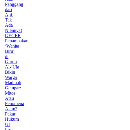
Panggang
dari
Api,
Tak
Ada
Nilainya!
GEGER
Penampakan
‘Wanita
Biru’
di
Gurun
Al-‘Ula
Bikin
Warga
Madinah
Gempar:
Mitos
Atau
Fenomena
Alam?
Pakar
Hukum
UI
Prof