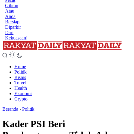
Pecat
Gibran
Atau
Anda
Bersiap
Diparkir
Dari
Kekuasaan!
Home
Politik
Bisnis
Travel
Health
Ekonomi
Crypto
Beranda
›
Politik
Kader PSI Beri