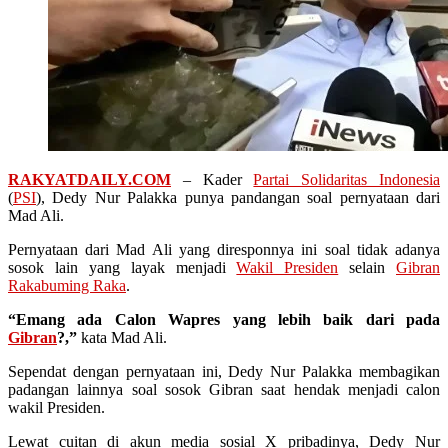
RAKYATDAILY.COM
– Kader
Partai Solidaritas Indonesia
(
PSI
), Dedy Nur Palakka punya pandangan soal pernyataan dari
Mad Ali.
Pernyataan dari Mad Ali yang diresponnya ini soal tidak adanya
sosok lain yang layak menjadi
Wakil Presiden
selain
Gibran
Rakabuming Raka
.
“Emang ada Calon Wapres yang lebih baik dari pada
Gibran
?,”
kata Mad Ali.
Sependat dengan pernyataan ini, Dedy Nur Palakka membagikan
padangan lainnya soal sosok Gibran saat hendak menjadi calon
wakil Presiden.
Lewat cuitan di akun media sosial X pribadinya, Dedy Nur