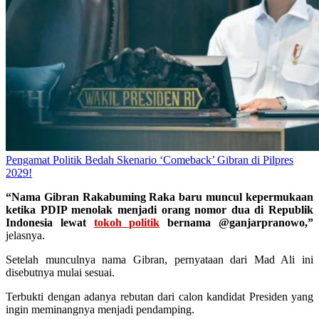
Pengamat Politik Bedah Skenario ‘Comeback’ Gibran di Pilpres
2029!
“Nama Gibran Rakabuming Raka baru muncul kepermukaan
ketika PDIP menolak menjadi orang nomor dua di Republik
Indonesia lewat
tokoh politik
bernama @ganjarpranowo,”
jelasnya.
Setelah munculnya nama Gibran, pernyataan dari Mad Ali ini
disebutnya mulai sesuai.
Terbukti dengan adanya rebutan dari calon kandidat Presiden yang
ingin meminangnya menjadi pendamping.