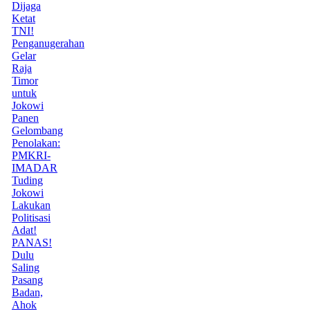
Dijaga
Ketat
TNI!
Penganugerahan
Gelar
Raja
Timor
untuk
Jokowi
Panen
Gelombang
Penolakan:
PMKRI-
IMADAR
Tuding
Jokowi
Lakukan
Politisasi
Adat!
PANAS!
Dulu
Saling
Pasang
Badan,
Ahok