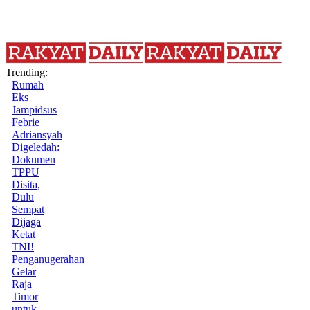
Trending:
Rumah
Eks
Jampidsus
Febrie
Adriansyah
Digeledah:
Dokumen
TPPU
Disita,
Dulu
Sempat
Dijaga
Ketat
TNI!
Penganugerahan
Gelar
Raja
Timor
untuk