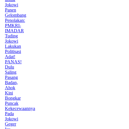
Jokowi
Panen
Gelombang
Penolakan:
PMKRI-
IMADAR
Tuding
Jokowi
Lakukan
Politisasi
Adat!
PANAS!
Dulu
Saling
Pasang
Badan,
Ahok
Kini
Bongkar
Puncak
Kekecewaannya
Pada
Jokowi
Geger