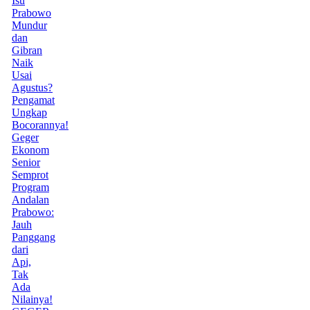
Isu
Prabowo
Mundur
dan
Gibran
Naik
Usai
Agustus?
Pengamat
Ungkap
Bocorannya!
Geger
Ekonom
Senior
Semprot
Program
Andalan
Prabowo:
Jauh
Panggang
dari
Api,
Tak
Ada
Nilainya!