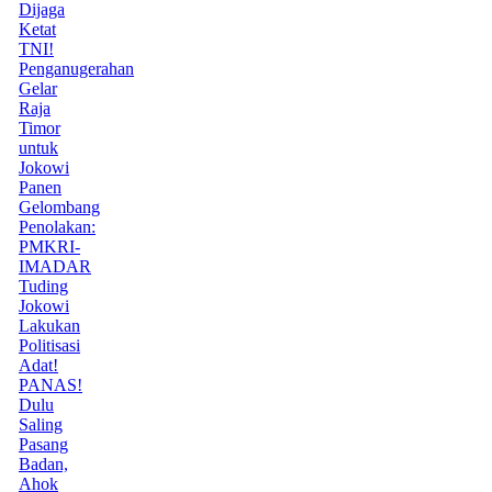
Dijaga
Ketat
TNI!
Penganugerahan
Gelar
Raja
Timor
untuk
Jokowi
Panen
Gelombang
Penolakan:
PMKRI-
IMADAR
Tuding
Jokowi
Lakukan
Politisasi
Adat!
PANAS!
Dulu
Saling
Pasang
Badan,
Ahok