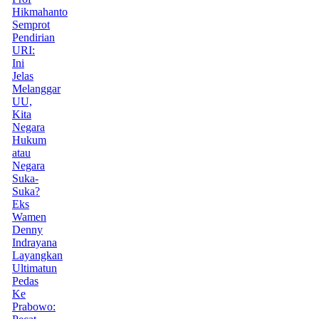
Hikmahanto
Semprot
Pendirian
URI:
Ini
Jelas
Melanggar
UU,
Kita
Negara
Hukum
atau
Negara
Suka-
Suka?
Eks
Wamen
Denny
Indrayana
Layangkan
Ultimatun
Pedas
Ke
Prabowo: