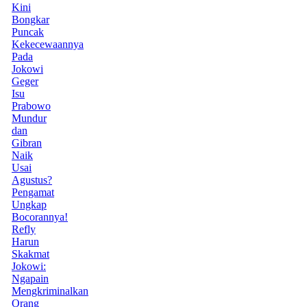
Kini
Bongkar
Puncak
Kekecewaannya
Pada
Jokowi
Geger
Isu
Prabowo
Mundur
dan
Gibran
Naik
Usai
Agustus?
Pengamat
Ungkap
Bocorannya!
Refly
Harun
Skakmat
Jokowi:
Ngapain
Mengkriminalkan
Orang