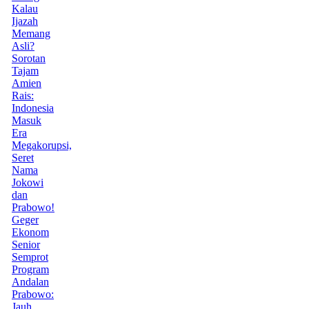
Kalau
Ijazah
Memang
Asli?
Sorotan
Tajam
Amien
Rais:
Indonesia
Masuk
Era
Megakorupsi,
Seret
Nama
Jokowi
dan
Prabowo!
Geger
Ekonom
Senior
Semprot
Program
Andalan
Prabowo:
Jauh