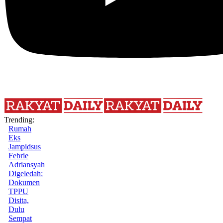
Trending:
Rumah
Eks
Jampidsus
Febrie
Adriansyah
Digeledah:
Dokumen
TPPU
Disita,
Dulu
Sempat