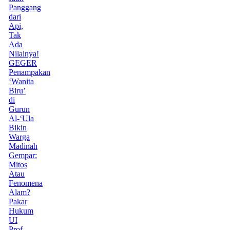
Panggang
dari
Api,
Tak
Ada
Nilainya!
GEGER
Penampakan
‘Wanita
Biru’
di
Gurun
Al-‘Ula
Bikin
Warga
Madinah
Gempar:
Mitos
Atau
Fenomena
Alam?
Pakar
Hukum
UI
Prof