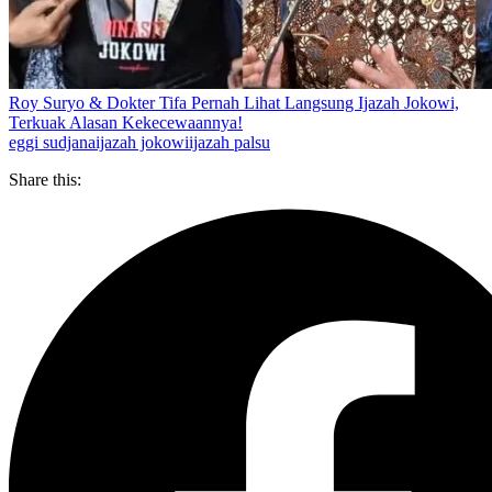
Roy Suryo & Dokter Tifa Pernah Lihat Langsung Ijazah Jokowi,
Terkuak Alasan Kekecewaannya!
eggi sudjana
ijazah jokowi
ijazah palsu
Share this: