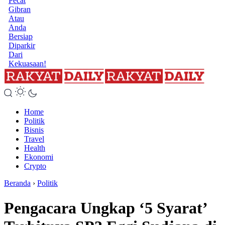
Pecat
Gibran
Atau
Anda
Bersiap
Diparkir
Dari
Kekuasaan!
Home
Politik
Bisnis
Travel
Health
Ekonomi
Crypto
Beranda
›
Politik
Pengacara Ungkap ‘5 Syarat’