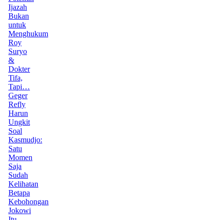
Ijazah
Bukan
untuk
Menghukum
Roy
Suryo
&
Dokter
Tifa,
Tapi…
Geger
Refly
Harun
Ungkit
Soal
Kasmudjo:
Satu
Momen
Saja
Sudah
Kelihatan
Betapa
Kebohongan
Jokowi
Itu