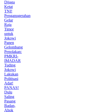
Dijaga
Ketat
TNI!
Penganugerahan
Gelar
Raja
Timor
untuk
Jokowi
Panen
Gelombang
Penolakan:
PMKRI-
IMADAR
Tuding
Jokowi
Lakukan
Politisasi
Adat!
PANAS!
Dulu
Saling
Pasang
Badan,
Ahok