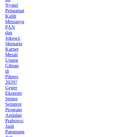
Nyata!
Pengamat
Kuliti
Mesranya
PAN
dan
Jokowi:
Skenario
Karpet
Merah
Usung
Gibran
di
Pilpres
2029?
Geger
Ekonom
Senior
Semprot
Program
Andalan
Prabowo:
Jauh
Panggang