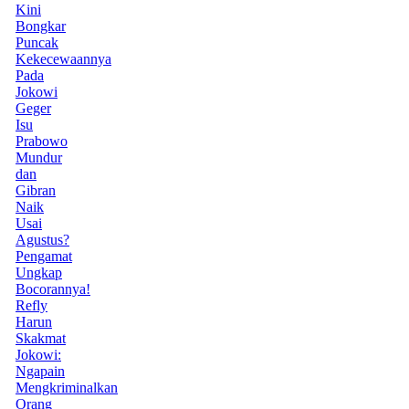
Kini
Bongkar
Puncak
Kekecewaannya
Pada
Jokowi
Geger
Isu
Prabowo
Mundur
dan
Gibran
Naik
Usai
Agustus?
Pengamat
Ungkap
Bocorannya!
Refly
Harun
Skakmat
Jokowi:
Ngapain
Mengkriminalkan
Orang