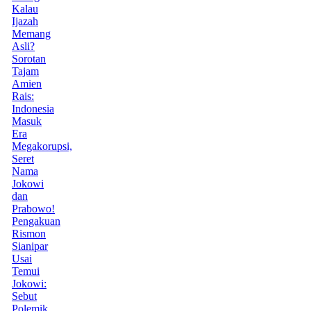
Kalau
Ijazah
Memang
Asli?
Sorotan
Tajam
Amien
Rais:
Indonesia
Masuk
Era
Megakorupsi,
Seret
Nama
Jokowi
dan
Prabowo!
Pengakuan
Rismon
Sianipar
Usai
Temui
Jokowi:
Sebut
Polemik