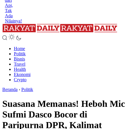
dari
Api,
Tak
Ada
Nilainya!
Home
Politik
Bisnis
Travel
Health
Ekonomi
Crypto
Beranda
›
Politik
Suasana Memanas! Heboh Mic
Sufmi Dasco Bocor di
Paripurna DPR, Kalimat