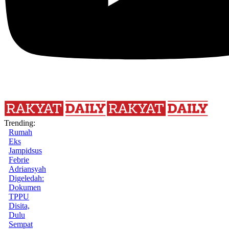
Trending:
Rumah
Eks
Jampidsus
Febrie
Adriansyah
Digeledah:
Dokumen
TPPU
Disita,
Dulu
Sempat