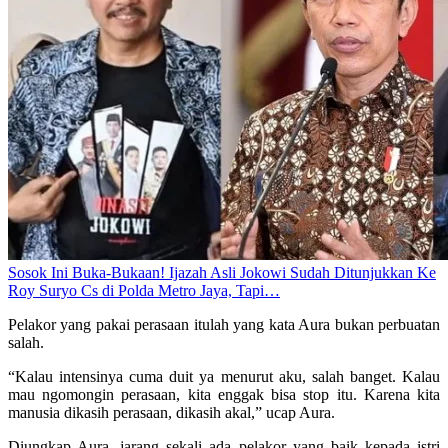
Sosok Ini Buka-Bukaan! Ijazah Asli Jokowi Sudah Ditunjukkan Ke
Roy Suryo Cs di Polda Metro Jaya, Tapi…
Pelakor yang pakai perasaan itulah yang kata Aura bukan perbuatan
salah.
“Kalau intensinya cuma duit ya menurut aku, salah banget. Kalau
mau ngomongin perasaan, kita enggak bisa stop itu. Karena kita
manusia dikasih perasaan, dikasih akal,” ucap Aura.
Diungkap Aura, jarang sekali ada pelakor yang baik kepada istri