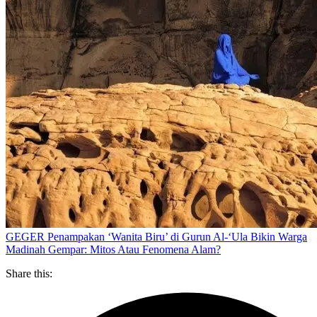
GEGER Penampakan ‘Wanita Biru’ di Gurun Al-‘Ula Bikin Warga
Madinah Gempar: Mitos Atau Fenomena Alam?
Share this: