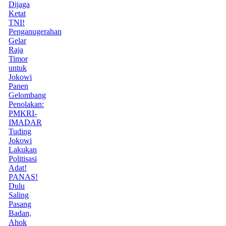
Dijaga
Ketat
TNI!
Penganugerahan
Gelar
Raja
Timor
untuk
Jokowi
Panen
Gelombang
Penolakan:
PMKRI-
IMADAR
Tuding
Jokowi
Lakukan
Politisasi
Adat!
PANAS!
Dulu
Saling
Pasang
Badan,
Ahok