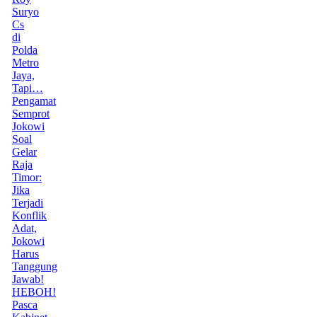
Suryo
Cs
di
Polda
Metro
Jaya,
Tapi…
Pengamat
Semprot
Jokowi
Soal
Gelar
Raja
Timor:
Jika
Terjadi
Konflik
Adat,
Jokowi
Harus
Tanggung
Jawab!
HEBOH!
Pasca