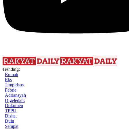
Trending:
Rumah
Eks
Jampidsus
Febrie
Adriansyah
Digeledah:
Dokumen
TPPU
Disita,
Dulu
Sempat