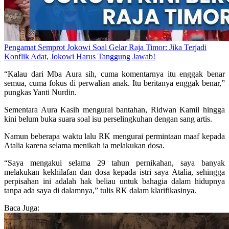
Pengamat Semprot Jokowi Soal Gelar Raja Timor: Jika Terjadi
Konflik Adat, Jokowi Harus Tanggung Jawab!
“Kalau dari Mba Aura sih, cuma komentarnya itu enggak benar
semua, cuma fokus di perwalian anak. Itu beritanya enggak benar,”
pungkas Yanti Nurdin.
Sementara Aura Kasih mengurai bantahan, Ridwan Kamil hingga
kini belum buka suara soal isu perselingkuhan dengan sang artis.
Namun beberapa waktu lalu RK mengurai permintaan maaf kepada
Atalia karena selama menikah ia melakukan dosa.
“Saya mengakui selama 29 tahun pernikahan, saya banyak
melakukan kekhilafan dan dosa kepada istri saya Atalia, sehingga
perpisahan ini adalah hak beliau untuk bahagia dalam hidupnya
tanpa ada saya di dalamnya,” tulis RK dalam klarifikasinya.
Baca Juga: