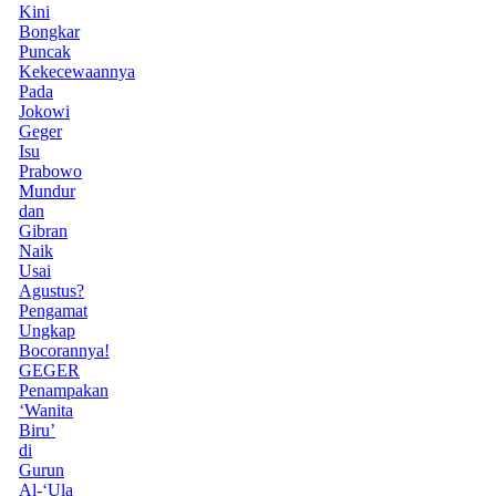
Kini
Bongkar
Puncak
Kekecewaannya
Pada
Jokowi
Geger
Isu
Prabowo
Mundur
dan
Gibran
Naik
Usai
Agustus?
Pengamat
Ungkap
Bocorannya!
GEGER
Penampakan
‘Wanita
Biru’
di
Gurun
Al-‘Ula