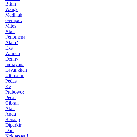
Bikin
Warga
Madinah
Gempar:
Mitos
Atau
Fenomena
Alam?
Eks
Wamen
Denny
Indrayana
Layangkan
Ultimatun
Pedas
Ke
Prabowo:
Pecat
Gibran
Atau
Anda
Bersiap
Diparkir
Dari
Kekuasaan!