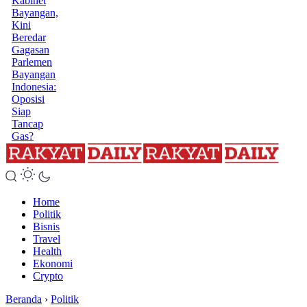
Kabinet
Bayangan,
Kini
Beredar
Gagasan
Parlemen
Bayangan
Indonesia:
Oposisi
Siap
Tancap
Gas?
Home
Politik
Bisnis
Travel
Health
Ekonomi
Crypto
Beranda
›
Politik