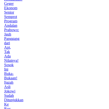
Geger
Ekonom
Senior
Semprot
Program
Andalan
Prabowo:
Jauh
Panggang
dari
Api,
Tak
Ada
Nilainya!
Sosok
Ini
Buka-
Bukaan!
Ijazah
Asli
Jokowi
Sudah
Ditunjukkan
Ke
Roy