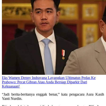
Eks Wamen Denny Indrayana Layangkan Ultimatun Pedas Ke
Prabowo: Pecat Gibran Atau Anda Bersiap Diparkir Dari
Kekuasaan!
“Jadi berita-beritanya enggak benar,” kata pengacara Aura Kasih
Yanti Nurdin.