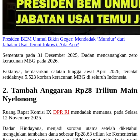
Presiden BEM Unmul Bikin Geger: Mendadak ‘Mundur’ dari
Jabatan Usai Temui Jokowi, Ada Apa?
Sementara pada 31 Desember 2025, Dadan mencanangkan zero
keracunan MBG pada 2026.
Faktanya, berdasarkan catatan hingga awal April 2026, tercatat
setidaknya 5.523 korban keracunan MBG di seluruh Indonesia.
2. Tambah Anggaran Rp28 Triliun Main
Nyelonong
Ruang Rapat Komisi IX
DPR RI
mendadak memanas, pada Selasa
12 November 2025.
Dadan Hindayana, menjadi sorotan utama setelah diketahui
mengajukan tambahan dana sebesar Rp28,63 triliun ke Kementerian
Keuangan tanpa persetujuan dari DPR sebagai mitra kerja resmi