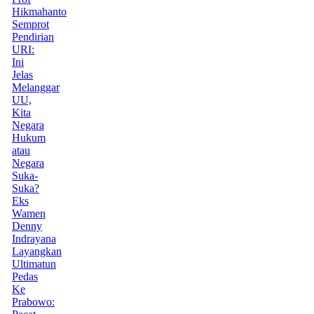
Hikmahanto
Semprot
Pendirian
URI:
Ini
Jelas
Melanggar
UU,
Kita
Negara
Hukum
atau
Negara
Suka-
Suka?
Eks
Wamen
Denny
Indrayana
Layangkan
Ultimatun
Pedas
Ke
Prabowo: