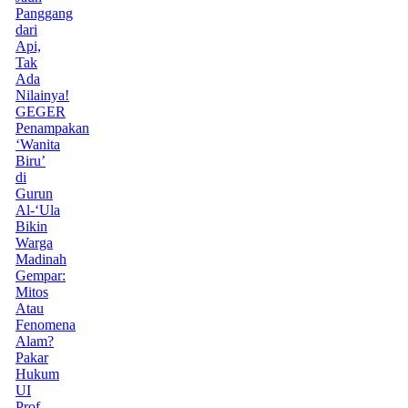
Panggang
dari
Api,
Tak
Ada
Nilainya!
GEGER
Penampakan
‘Wanita
Biru’
di
Gurun
Al-‘Ula
Bikin
Warga
Madinah
Gempar:
Mitos
Atau
Fenomena
Alam?
Pakar
Hukum
UI
Prof