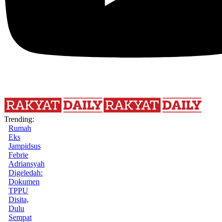
Trending:
Rumah
Eks
Jampidsus
Febrie
Adriansyah
Digeledah:
Dokumen
TPPU
Disita,
Dulu
Sempat