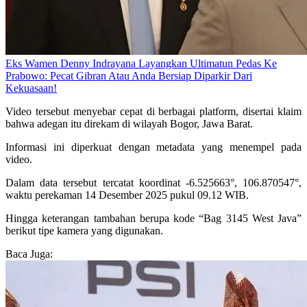
Eks Wamen Denny Indrayana Layangkan Ultimatun Pedas Ke
Prabowo: Pecat Gibran Atau Anda Bersiap Diparkir Dari
Kekuasaan!
Video tersebut menyebar cepat di berbagai platform, disertai klaim
bahwa adegan itu direkam di wilayah Bogor, Jawa Barat.
Informasi ini diperkuat dengan metadata yang menempel pada
video.
Dalam data tersebut tercatat koordinat -6.525663°, 106.870547°,
waktu perekaman 14 Desember 2025 pukul 09.12 WIB.
Hingga keterangan tambahan berupa kode “Bag 3145 West Java”
berikut tipe kamera yang digunakan.
Baca Juga: