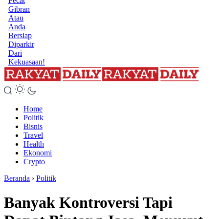
Pecat
Gibran
Atau
Anda
Bersiap
Diparkir
Dari
Kekuasaan!
Home
Politik
Bisnis
Travel
Health
Ekonomi
Crypto
Beranda
›
Politik
Banyak Kontroversi Tapi