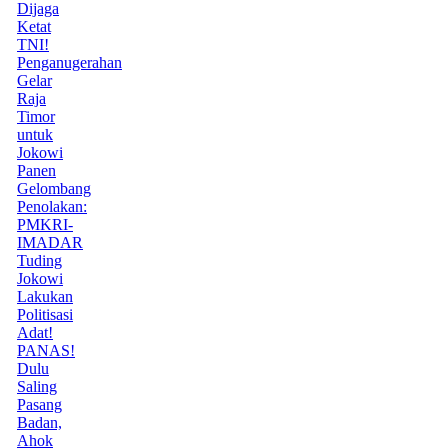
Dijaga
Ketat
TNI!
Penganugerahan
Gelar
Raja
Timor
untuk
Jokowi
Panen
Gelombang
Penolakan:
PMKRI-
IMADAR
Tuding
Jokowi
Lakukan
Politisasi
Adat!
PANAS!
Dulu
Saling
Pasang
Badan,
Ahok