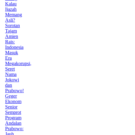
Kalau
Ijazah
Memang
Asli?
Sorotan
Tajam
Amien
Rais:
Indonesia
Masuk
Era
Megakorupsi,
Seret
Nama
Jokowi
dan
Prabowo!
Geger
Ekonom
Senior
Semprot
Program
Andalan
Prabowo:
Jauh