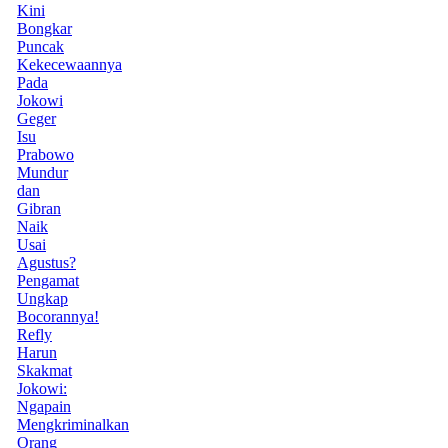
Kini
Bongkar
Puncak
Kekecewaannya
Pada
Jokowi
Geger
Isu
Prabowo
Mundur
dan
Gibran
Naik
Usai
Agustus?
Pengamat
Ungkap
Bocorannya!
Refly
Harun
Skakmat
Jokowi:
Ngapain
Mengkriminalkan
Orang