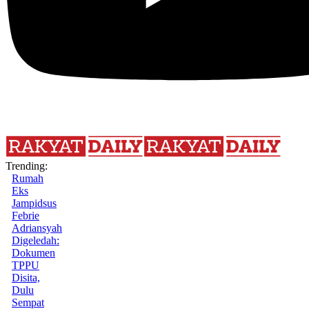
Trending:
Rumah
Eks
Jampidsus
Febrie
Adriansyah
Digeledah:
Dokumen
TPPU
Disita,
Dulu
Sempat