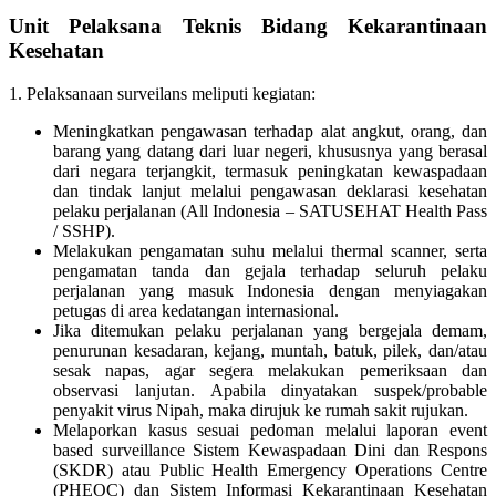
Unit Pelaksana Teknis Bidang Kekarantinaan
Kesehatan
1. Pelaksanaan surveilans meliputi kegiatan:
Meningkatkan pengawasan terhadap alat angkut, orang, dan
barang yang datang dari luar negeri, khususnya yang berasal
dari negara terjangkit, termasuk peningkatan kewaspadaan
dan tindak lanjut melalui pengawasan deklarasi kesehatan
pelaku perjalanan (All Indonesia – SATUSEHAT Health Pass
/ SSHP).
Melakukan pengamatan suhu melalui thermal scanner, serta
pengamatan tanda dan gejala terhadap seluruh pelaku
perjalanan yang masuk Indonesia dengan menyiagakan
petugas di area kedatangan internasional.
Jika ditemukan pelaku perjalanan yang bergejala demam,
penurunan kesadaran, kejang, muntah, batuk, pilek, dan/atau
sesak napas, agar segera melakukan pemeriksaan dan
observasi lanjutan. Apabila dinyatakan suspek/probable
penyakit virus Nipah, maka dirujuk ke rumah sakit rujukan.
Melaporkan kasus sesuai pedoman melalui laporan event
based surveillance Sistem Kewaspadaan Dini dan Respons
(SKDR) atau Public Health Emergency Operations Centre
(PHEOC) dan Sistem Informasi Kekarantinaan Kesehatan