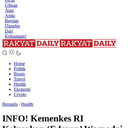
Pecat
Gibran
Atau
Anda
Bersiap
Diparkir
Dari
Kekuasaan!
Home
Politik
Bisnis
Travel
Health
Ekonomi
Crypto
Beranda
›
Health
INFO! Kemenkes RI