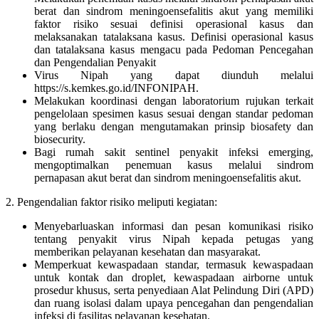
berat dan sindrom meningoensefalitis akut yang memiliki
faktor risiko sesuai definisi operasional kasus dan
melaksanakan tatalaksana kasus. Definisi operasional kasus
dan tatalaksana kasus mengacu pada Pedoman Pencegahan
dan Pengendalian Penyakit
Virus Nipah yang dapat diunduh melalui
https://s.kemkes.go.id/INFONIPAH.
Melakukan koordinasi dengan laboratorium rujukan terkait
pengelolaan spesimen kasus sesuai dengan standar pedoman
yang berlaku dengan mengutamakan prinsip biosafety dan
biosecurity.
Bagi rumah sakit sentinel penyakit infeksi emerging,
mengoptimalkan penemuan kasus melalui sindrom
pernapasan akut berat dan sindrom meningoensefalitis akut.
2. Pengendalian faktor risiko meliputi kegiatan:
Menyebarluaskan informasi dan pesan komunikasi risiko
tentang penyakit virus Nipah kepada petugas yang
memberikan pelayanan kesehatan dan masyarakat.
Memperkuat kewaspadaan standar, termasuk kewaspadaan
untuk kontak dan droplet, kewaspadaan airborne untuk
prosedur khusus, serta penyediaan Alat Pelindung Diri (APD)
dan ruang isolasi dalam upaya pencegahan dan pengendalian
infeksi di fasilitas pelayanan kesehatan.