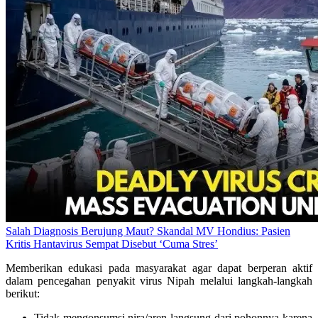
Salah Diagnosis Berujung Maut? Skandal MV Hondius: Pasien
Kritis Hantavirus Sempat Disebut ‘Cuma Stres’
Memberikan edukasi pada masyarakat agar dapat berperan aktif
dalam pencegahan penyakit virus Nipah melalui langkah-langkah
berikut:
Tidak mengonsumsi nira/aren langsung dari pohonnya karena