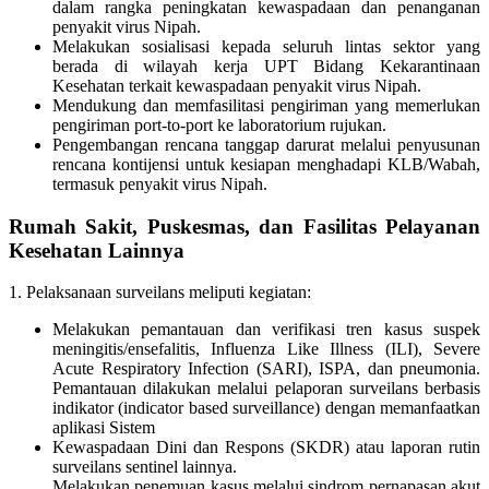
dalam rangka peningkatan kewaspadaan dan penanganan
penyakit virus Nipah.
Melakukan sosialisasi kepada seluruh lintas sektor yang
berada di wilayah kerja UPT Bidang Kekarantinaan
Kesehatan terkait kewaspadaan penyakit virus Nipah.
Mendukung dan memfasilitasi pengiriman yang memerlukan
pengiriman port-to-port ke laboratorium rujukan.
Pengembangan rencana tanggap darurat melalui penyusunan
rencana kontijensi untuk kesiapan menghadapi KLB/Wabah,
termasuk penyakit virus Nipah.
Rumah Sakit, Puskesmas, dan Fasilitas Pelayanan
Kesehatan Lainnya
1. Pelaksanaan surveilans meliputi kegiatan:
Melakukan pemantauan dan verifikasi tren kasus suspek
meningitis/ensefalitis, Influenza Like Illness (ILI), Severe
Acute Respiratory Infection (SARI), ISPA, dan pneumonia.
Pemantauan dilakukan melalui pelaporan surveilans berbasis
indikator (indicator based surveillance) dengan memanfaatkan
aplikasi Sistem
Kewaspadaan Dini dan Respons (SKDR) atau laporan rutin
surveilans sentinel lainnya.
Melakukan penemuan kasus melalui sindrom pernapasan akut