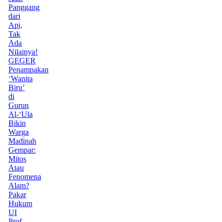
Panggang
dari
Api,
Tak
Ada
Nilainya!
GEGER
Penampakan
‘Wanita
Biru’
di
Gurun
Al-‘Ula
Bikin
Warga
Madinah
Gempar:
Mitos
Atau
Fenomena
Alam?
Pakar
Hukum
UI
Prof