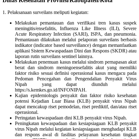
Dinas Kesehatan Provinsi/Kabupaten/Kota
1. Pelaksanaan surveilans meliputi kegiatan:
Melakukan pemantauan dan verifikasi tren kasus suspek
meningitis/ensefalitis, Influenza Like Illness (ILI), Severe
Acute Respiratory Infection (SARI), ISPA, dan pneumonia.
Pemantauan dilakukan melalui pelaporan surveilans berbasis
indikator (indicator based surveillance) dengan memanfaatkan
aplikasi Sistem Kewaspadaan Dini dan Respons (SKDR) atau
laporan rutin surveilans sentinel lainnya.
Melakukan penemuan kasus melalui sindrom pernapasan akut
berat dan sindrom meningoensefalitis akut yang memiliki
faktor risiko sesuai definisi operasional kasus mengacu pada
Pedoman Pencegahan dan Pengendalian Penyakit Virus
Nipah yang dapat diunduh melalui
https://s.kemkes.go.id/INFONIPAH.
Kajian epidemiologis penyakit dan faktor risiko kesehatan
potensi Kejadian Luar Biasa (KLB) penyakit virus Nipah
dapat mencakup riset pemodelan, riset prediktif, dan/atau riset
operasional.
Peringatan kewaspadaan dini KLB penyakit virus Nipah.
Peningkatan kewaspadaan dan kesiapsiagaan KLB penyakit
virus Nipah melalui kegiatan kesiapsiagaan menghadapi KLB
dan respons awal di fasilitas pelayanan kesehatan tingkat