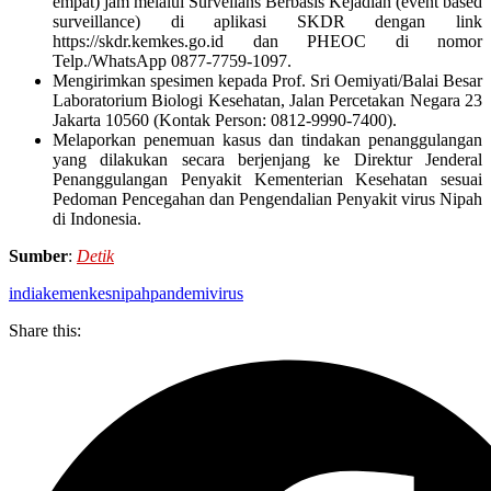
empat) jam melalui Surveilans Berbasis Kejadian (event based
surveillance) di aplikasi SKDR dengan link
https://skdr.kemkes.go.id dan PHEOC di nomor
Telp./WhatsApp 0877-7759-1097.
Mengirimkan spesimen kepada Prof. Sri Oemiyati/Balai Besar
Laboratorium Biologi Kesehatan, Jalan Percetakan Negara 23
Jakarta 10560 (Kontak Person: 0812-9990-7400).
Melaporkan penemuan kasus dan tindakan penanggulangan
yang dilakukan secara berjenjang ke Direktur Jenderal
Penanggulangan Penyakit Kementerian Kesehatan sesuai
Pedoman Pencegahan dan Pengendalian Penyakit virus Nipah
di Indonesia.
Sumber
:
Detik
india
kemenkes
nipah
pandemi
virus
Share this: