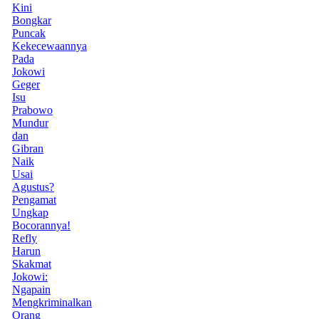
Kini
Bongkar
Puncak
Kekecewaannya
Pada
Jokowi
Geger
Isu
Prabowo
Mundur
dan
Gibran
Naik
Usai
Agustus?
Pengamat
Ungkap
Bocorannya!
Refly
Harun
Skakmat
Jokowi:
Ngapain
Mengkriminalkan
Orang