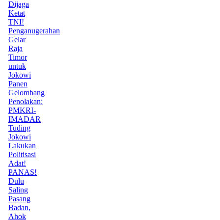
Dijaga
Ketat
TNI!
Penganugerahan
Gelar
Raja
Timor
untuk
Jokowi
Panen
Gelombang
Penolakan:
PMKRI-
IMADAR
Tuding
Jokowi
Lakukan
Politisasi
Adat!
PANAS!
Dulu
Saling
Pasang
Badan,
Ahok