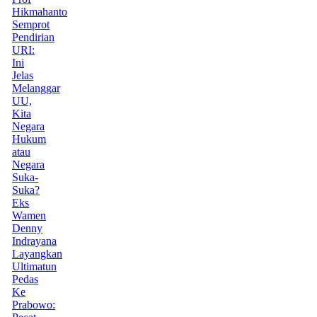
Hikmahanto
Semprot
Pendirian
URI:
Ini
Jelas
Melanggar
UU,
Kita
Negara
Hukum
atau
Negara
Suka-
Suka?
Eks
Wamen
Denny
Indrayana
Layangkan
Ultimatun
Pedas
Ke
Prabowo: