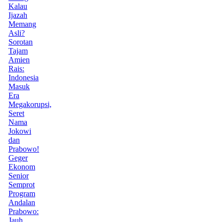
Kalau
Ijazah
Memang
Asli?
Sorotan
Tajam
Amien
Rais:
Indonesia
Masuk
Era
Megakorupsi,
Seret
Nama
Jokowi
dan
Prabowo!
Geger
Ekonom
Senior
Semprot
Program
Andalan
Prabowo:
Jauh