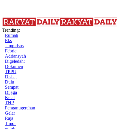
Trending:
Rumah
Eks
Jampidsus
Febrie
Adriansyah
Digeledah:
Dokumen
TPPU
Disita,
Dulu
Sempat
Dijaga
Ketat
TNI!
Penganugerahan
Gelar
Raja
Timor
untuk