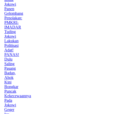
Jokowi
Panen
Gelombang
Penolakan:
PMKRI-
IMADAR
Tuding
Jokowi
Lakukan
Politisasi
Adat!
PANAS!
Dulu
Saling
Pasang
Badan,
Ahok
Kini
Bongkar
Puncak
Kekecewaannya
Pada
Jokowi
Geger