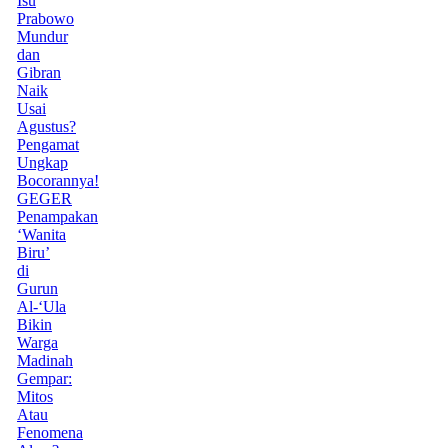
Isu
Prabowo
Mundur
dan
Gibran
Naik
Usai
Agustus?
Pengamat
Ungkap
Bocorannya!
GEGER
Penampakan
‘Wanita
Biru’
di
Gurun
Al-‘Ula
Bikin
Warga
Madinah
Gempar:
Mitos
Atau
Fenomena