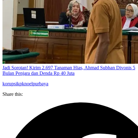
Jadi Sorotan! Kirim 2.697 Tanaman Hias, Ahmad Subhan Divonis 5
Bulan Penjara dan Denda Rp 40 Juta
korupsi
kpk
noel
purbaya
Share this: