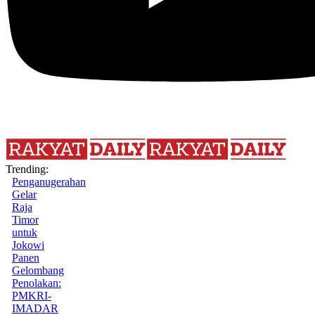
Trending:
Penganugerahan
Gelar
Raja
Timor
untuk
Jokowi
Panen
Gelombang
Penolakan:
PMKRI-
IMADAR