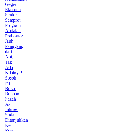
Geger
Ekonom
Senior
Semprot
Program
Andalan
Prabowo:
Jauh
Panggang
dari
Api,
Tak
Ada
Nilainya!
Sosok
Ini
Buka-
Bukaan!
Ijazah
Asli
Jokowi
Sudah
Ditunjukkan
Ke
Roy