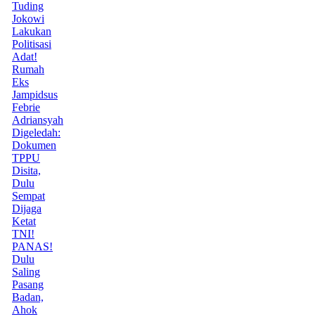
Tuding
Jokowi
Lakukan
Politisasi
Adat!
Rumah
Eks
Jampidsus
Febrie
Adriansyah
Digeledah:
Dokumen
TPPU
Disita,
Dulu
Sempat
Dijaga
Ketat
TNI!
PANAS!
Dulu
Saling
Pasang
Badan,
Ahok