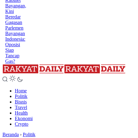
Kabinet
Bayangan,
Kini
Beredar
Gagasan
Parlemen
Bayangan
Indonesia:
Oposisi
Siap
Tancap
Gas?
Home
Politik
Bisnis
Travel
Health
Ekonomi
Crypto
Beranda
›
Politik