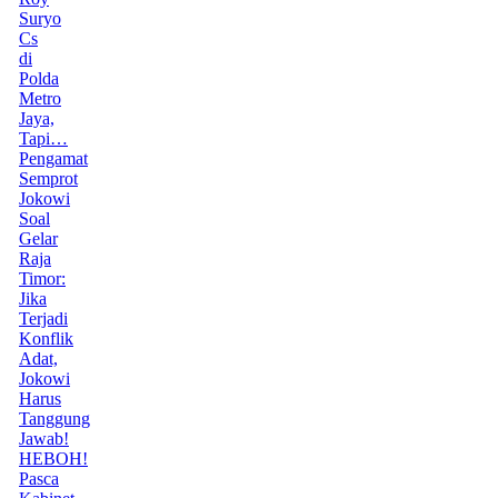
Suryo
Cs
di
Polda
Metro
Jaya,
Tapi…
Pengamat
Semprot
Jokowi
Soal
Gelar
Raja
Timor:
Jika
Terjadi
Konflik
Adat,
Jokowi
Harus
Tanggung
Jawab!
HEBOH!
Pasca