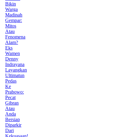
Bikin
Warga
Madinah
Gempar:
Mitos
Atau
Fenomena
Alam?
Eks
Wamen
Denny
Indrayana
Layangkan
Ultimatun
Pedas
Ke
Prabowo:
Pecat
Gibran
Atau
Anda
Bersiap
Diparkir
Dari
Kekuasaan!