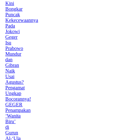
Kini
Bongkar
Puncak
Kekecewaannya
Pada
Jokowi
Geger
Isu
Prabowo
Mundur
dan
Gibran
Naik
Usai
Agustus?
Pengamat
Ungkap
Bocorannya!
GEGER
Penampakan
‘Wanita
Biru’
di
Gurun
Al-‘Ula