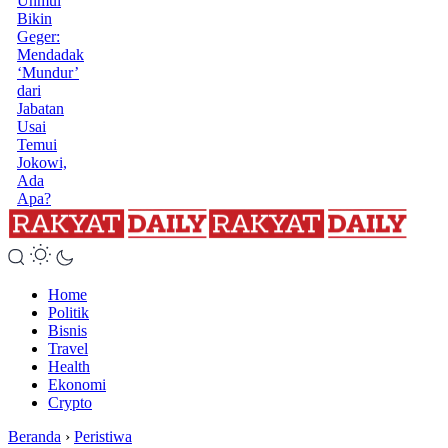
Unmul
Bikin
Geger:
Mendadak
‘Mundur’
dari
Jabatan
Usai
Temui
Jokowi,
Ada
Apa?
Home
Politik
Bisnis
Travel
Health
Ekonomi
Crypto
Beranda
›
Peristiwa