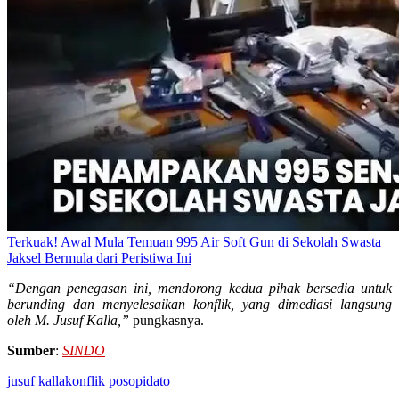
Terkuak! Awal Mula Temuan 995 Air Soft Gun di Sekolah Swasta
Jaksel Bermula dari Peristiwa Ini
“Dengan penegasan ini, mendorong kedua pihak bersedia untuk
berunding dan menyelesaikan konflik, yang dimediasi langsung
oleh M. Jusuf Kalla,”
pungkasnya.
Sumber
:
SINDO
jusuf kalla
konflik poso
pidato