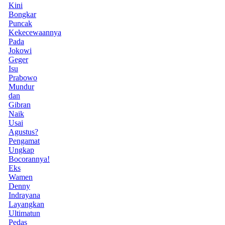
Kini
Bongkar
Puncak
Kekecewaannya
Pada
Jokowi
Geger
Isu
Prabowo
Mundur
dan
Gibran
Naik
Usai
Agustus?
Pengamat
Ungkap
Bocorannya!
Eks
Wamen
Denny
Indrayana
Layangkan
Ultimatun
Pedas