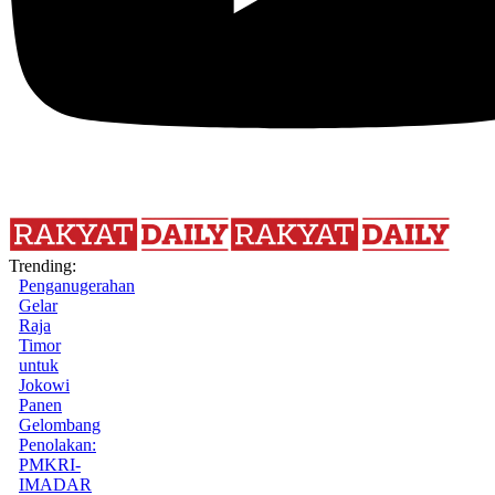
Trending:
Penganugerahan
Gelar
Raja
Timor
untuk
Jokowi
Panen
Gelombang
Penolakan:
PMKRI-
IMADAR