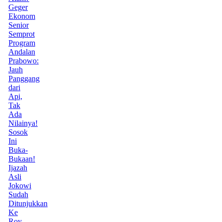
Geger
Ekonom
Senior
Semprot
Program
Andalan
Prabowo:
Jauh
Panggang
dari
Api,
Tak
Ada
Nilainya!
Sosok
Ini
Buka-
Bukaan!
Ijazah
Asli
Jokowi
Sudah
Ditunjukkan
Ke
Roy