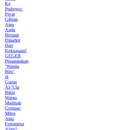
Ke
Prabowo:
Pecat
Gibran
Atau
Anda
Bersiap
Diparkir
Dari
Kekuasaan!
GEGER
Penampakan
‘Wanita
Biru’
di
Gurun
Al-‘Ula
Bikin
Warga
Madinah
Gempar:
Mitos
Atau
Fenomena
Alam?