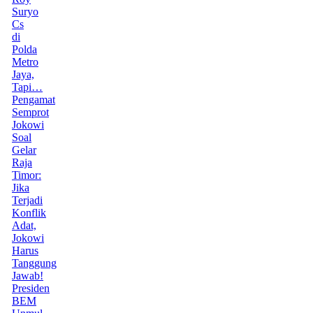
Suryo
Cs
di
Polda
Metro
Jaya,
Tapi…
Pengamat
Semprot
Jokowi
Soal
Gelar
Raja
Timor:
Jika
Terjadi
Konflik
Adat,
Jokowi
Harus
Tanggung
Jawab!
Presiden
BEM