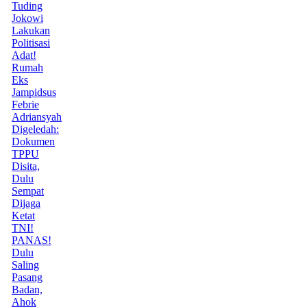
Tuding
Jokowi
Lakukan
Politisasi
Adat!
Rumah
Eks
Jampidsus
Febrie
Adriansyah
Digeledah:
Dokumen
TPPU
Disita,
Dulu
Sempat
Dijaga
Ketat
TNI!
PANAS!
Dulu
Saling
Pasang
Badan,
Ahok