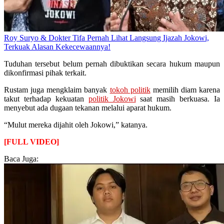
Roy Suryo & Dokter Tifa Pernah Lihat Langsung Ijazah Jokowi,
Terkuak Alasan Kekecewaannya!
Tuduhan tersebut belum pernah dibuktikan secara hukum maupun
dikonfirmasi pihak terkait.
Rustam juga mengklaim banyak
tokoh politik
memilih diam karena
takut terhadap kekuatan
politik Jokowi
saat masih berkuasa. Ia
menyebut ada dugaan tekanan melalui aparat hukum.
“Mulut mereka dijahit oleh Jokowi,” katanya.
[FULL VIDEO]
Baca Juga: