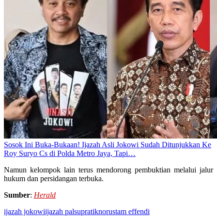
Sosok Ini Buka-Bukaan! Ijazah Asli Jokowi Sudah Ditunjukkan Ke
Roy Suryo Cs di Polda Metro Jaya, Tapi…
Namun kelompok lain terus mendorong pembuktian melalui jalur
hukum dan persidangan terbuka.
Sumber
:
Herald
ijazah jokowi
ijazah palsu
pratikno
rustam effendi