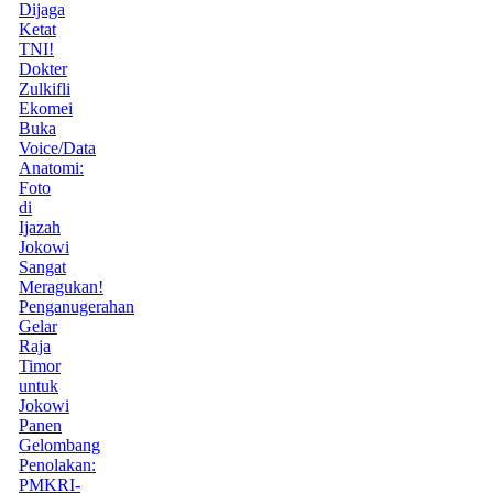
Dijaga
Ketat
TNI!
Dokter
Zulkifli
Ekomei
Buka
Voice/Data
Anatomi:
Foto
di
Ijazah
Jokowi
Sangat
Meragukan!
Penganugerahan
Gelar
Raja
Timor
untuk
Jokowi
Panen
Gelombang
Penolakan:
PMKRI-