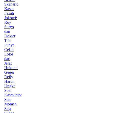
Skenario
Kasus
Ijazah
Jokowi:
Roy
Suryo
dan
Dokter
Tifa
Punya
Celah
Lolos
dari
Jerat
Hukum!
Geger
Refly
Harun
Ungkit
Soal
Kasmudjo:
Satu
Momen
Saja