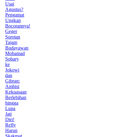
Usai
Agustus?
Pengamat
Ungkap
Bocorannya!
Geger
Sorotan
Tajam
Budayawan
Mohamad
Sobary
ke
Jokowi
dan
Gibran:
Ambisi
Kekuasaan
Berlebihan
hingga
Lupa
Jati
Diri!
Refly
Harun
Skakmat