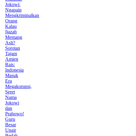
Jokowi:
Ngapain
Mengkriminalkan
Orang
Kalau
Ijazah
Memang
Asli?
Sorotan
Tajam
Amien
Rais:
Indonesia
Masuk
Era
Megakorupsi,
Seret
Nama
Jokowi
dan
Prabowo!
Guru
Besar
Unair
Bedah