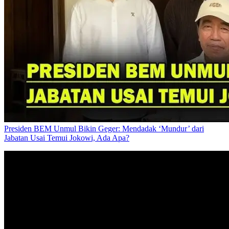
Presiden BEM Unmul Bikin Geger: Mendadak ‘Mundur’ dari
Jabatan Usai Temui Jokowi, Ada Apa?