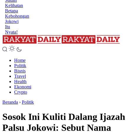
Sudah
Kelihatan
Betapa
Kebohongan
Jokowi
Itu
Nyata!
Home
Politik
Bisnis
Travel
Health
Ekonomi
Crypto
Beranda
›
Politik
Sosok Ini Kuliti Dalang Ijazah
Palsu Jokowi: Sebut Nama