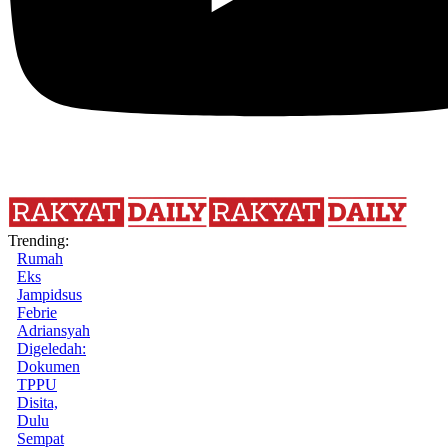
Trending:
Rumah
Eks
Jampidsus
Febrie
Adriansyah
Digeledah:
Dokumen
TPPU
Disita,
Dulu
Sempat