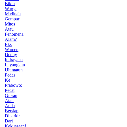
Bikin
Warga
Madinah
Gempar:
Mitos
Atau
Fenomena
Alam?
Eks
Wamen
Denny
Indrayana
Layangkan
Ultimatun
Pedas
Ke
Prabowo:
Pecat
Gibran
Atau
Anda
Bersiap
Diparkir
Dari
Kekuasaan!