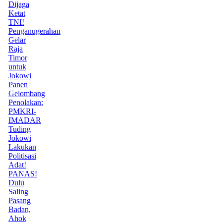
Dijaga
Ketat
TNI!
Penganugerahan
Gelar
Raja
Timor
untuk
Jokowi
Panen
Gelombang
Penolakan:
PMKRI-
IMADAR
Tuding
Jokowi
Lakukan
Politisasi
Adat!
PANAS!
Dulu
Saling
Pasang
Badan,
Ahok