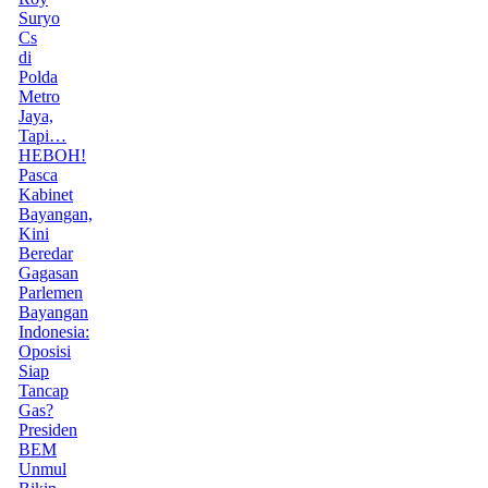
Suryo
Cs
di
Polda
Metro
Jaya,
Tapi…
HEBOH!
Pasca
Kabinet
Bayangan,
Kini
Beredar
Gagasan
Parlemen
Bayangan
Indonesia:
Oposisi
Siap
Tancap
Gas?
Presiden
BEM
Unmul