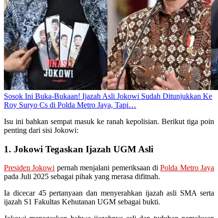
Sosok Ini Buka-Bukaan! Ijazah Asli Jokowi Sudah Ditunjukkan Ke
Roy Suryo Cs di Polda Metro Jaya, Tapi…
Isu ini bahkan sempat masuk ke ranah kepolisian. Berikut tiga poin
penting dari sisi Jokowi:
1. Jokowi Tegaskan Ijazah UGM Asli
Presiden Jokowi
pernah menjalani pemeriksaan di
Polda Metro Jaya
pada Juli 2025 sebagai pihak yang merasa difitnah.
Ia dicecar 45 pertanyaan dan menyerahkan ijazah asli SMA serta
ijazah S1 Fakultas Kehutanan UGM sebagai bukti.