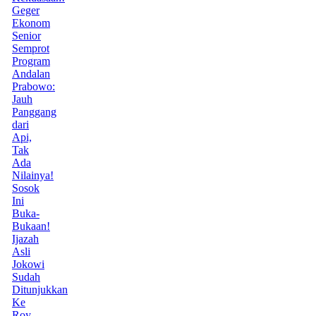
Geger
Ekonom
Senior
Semprot
Program
Andalan
Prabowo:
Jauh
Panggang
dari
Api,
Tak
Ada
Nilainya!
Sosok
Ini
Buka-
Bukaan!
Ijazah
Asli
Jokowi
Sudah
Ditunjukkan
Ke
Roy