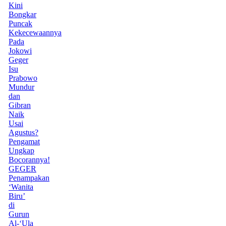
Kini
Bongkar
Puncak
Kekecewaannya
Pada
Jokowi
Geger
Isu
Prabowo
Mundur
dan
Gibran
Naik
Usai
Agustus?
Pengamat
Ungkap
Bocorannya!
GEGER
Penampakan
‘Wanita
Biru’
di
Gurun
Al-‘Ula