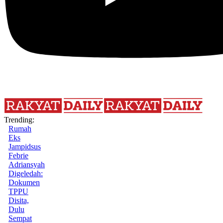
Trending:
Rumah
Eks
Jampidsus
Febrie
Adriansyah
Digeledah:
Dokumen
TPPU
Disita,
Dulu
Sempat