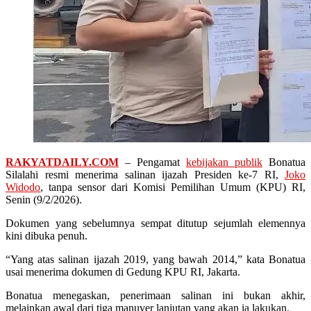
RAKYATDAILY.COM
– Pengamat
kebijakan publik
Bonatua
Silalahi resmi menerima salinan ijazah Presiden ke-7 RI,
Joko
Widodo
, tanpa sensor dari Komisi Pemilihan Umum (KPU) RI,
Senin (9/2/2026).
Dokumen yang sebelumnya sempat ditutup sejumlah elemennya
kini dibuka penuh.
“Yang atas salinan ijazah 2019, yang bawah 2014,” kata Bonatua
usai menerima dokumen di Gedung KPU RI, Jakarta.
Bonatua menegaskan, penerimaan salinan ini bukan akhir,
melainkan awal dari tiga manuver lanjutan yang akan ia lakukan.