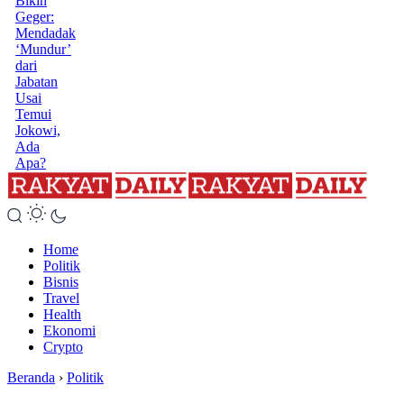
Bikin
Geger:
Mendadak
‘Mundur’
dari
Jabatan
Usai
Temui
Jokowi,
Ada
Apa?
Home
Politik
Bisnis
Travel
Health
Ekonomi
Crypto
Beranda
›
Politik