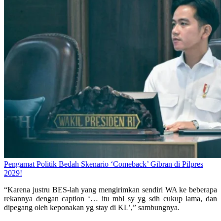
Pengamat Politik Bedah Skenario ‘Comeback’ Gibran di Pilpres
2029!
“Karena justru BES-lah yang mengirimkan sendiri WA ke beberapa
rekannya dengan caption ‘… itu mbl sy yg sdh cukup lama, dan
dipegang oleh keponakan yg stay di KL’,” sambungnya.