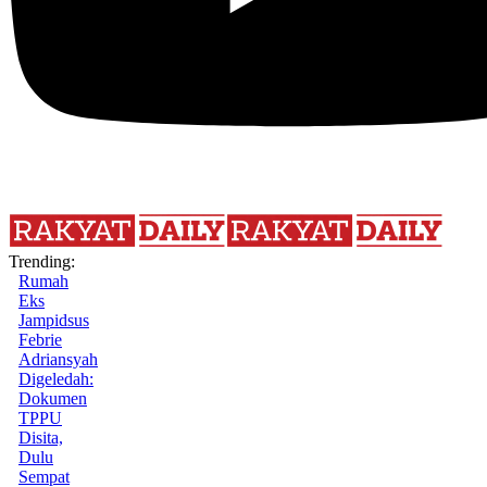
Trending:
Rumah
Eks
Jampidsus
Febrie
Adriansyah
Digeledah:
Dokumen
TPPU
Disita,
Dulu
Sempat