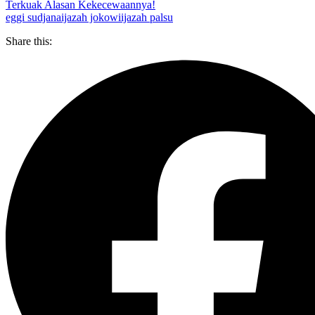
Terkuak Alasan Kekecewaannya!
eggi sudjana
ijazah jokowi
ijazah palsu
Share this: