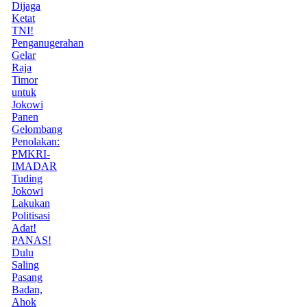
Dijaga
Ketat
TNI!
Penganugerahan
Gelar
Raja
Timor
untuk
Jokowi
Panen
Gelombang
Penolakan:
PMKRI-
IMADAR
Tuding
Jokowi
Lakukan
Politisasi
Adat!
PANAS!
Dulu
Saling
Pasang
Badan,
Ahok