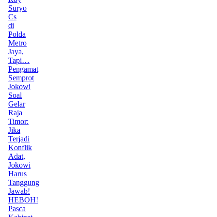
Suryo
Cs
di
Polda
Metro
Jaya,
Tapi…
Pengamat
Semprot
Jokowi
Soal
Gelar
Raja
Timor:
Jika
Terjadi
Konflik
Adat,
Jokowi
Harus
Tanggung
Jawab!
HEBOH!
Pasca