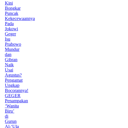
Kini
Bongkar
Puncak
Kekecewaannya
Pada
Jokowi
Geger
Isu
Prabowo
Mundur
dan
Gibran
Naik
Usai
Agustus?
Pengamat
Ungkap
Bocorannya!
GEGER
Penampakan
‘Wanita
Biru’
di
Gurun
Al-‘Ula