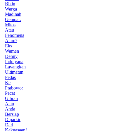
Bikin
Warga
Madinah
Gempar:
Mitos
Atau
Fenomena
Alam?
Eks
Wamen
Denny
Indrayana
Layangkan
Ultimatun
Pedas
Ke
Prabowo:
Pecat
Gibran
Atau
Anda
Bersiap
Diparkir
Dari
Kekuasaan!