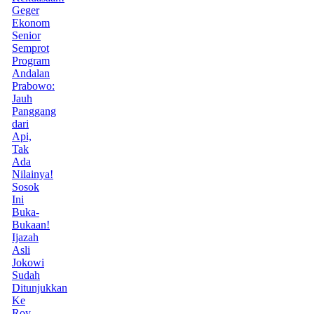
Geger
Ekonom
Senior
Semprot
Program
Andalan
Prabowo:
Jauh
Panggang
dari
Api,
Tak
Ada
Nilainya!
Sosok
Ini
Buka-
Bukaan!
Ijazah
Asli
Jokowi
Sudah
Ditunjukkan
Ke
Roy