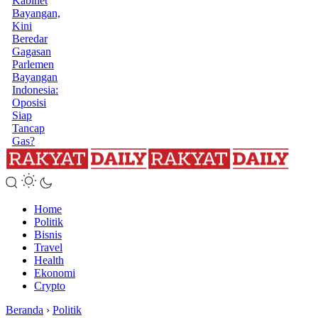
Kabinet
Bayangan,
Kini
Beredar
Gagasan
Parlemen
Bayangan
Indonesia:
Oposisi
Siap
Tancap
Gas?
Home
Politik
Bisnis
Travel
Health
Ekonomi
Crypto
Beranda
›
Politik