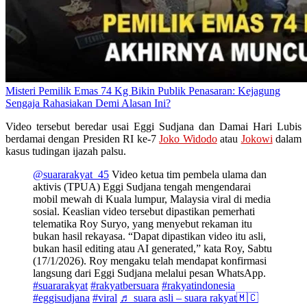
Misteri Pemilik Emas 74 Kg Bikin Publik Penasaran: Kejagung
Sengaja Rahasiakan Demi Alasan Ini?
Video tersebut beredar usai Eggi Sudjana dan Damai Hari Lubis
berdamai dengan Presiden RI ke-7
Joko Widodo
atau
Jokowi
dalam
kasus tudingan ijazah palsu.
@suararakyat_45
Video ketua tim pembela ulama dan
aktivis (TPUA) Eggi Sudjana tengah mengendarai
mobil mewah di Kuala lumpur, Malaysia viral di media
sosial. Keaslian video tersebut dipastikan pemerhati
telematika Roy Suryo, yang menyebut rekaman itu
bukan hasil rekayasa. “Dapat dipastikan video itu asli,
bukan hasil editing atau AI generated,” kata Roy, Sabtu
(17/1/2026). Roy mengaku telah mendapat konfirmasi
langsung dari Eggi Sudjana melalui pesan WhatsApp.
#suararakyat
#rakyatbersuara
#rakyatindonesia
#eggisudjana
#viral
♬ suara asli – suara rakyat🇲🇨