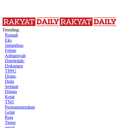
Trending:
Rumah
Eks
Jampidsus
Febrie
Adriansyah
Digeledah:
Dokumen
TPPU
Disita,
Dulu
Sempat
Dijaga
Ketat
TNI!
Penganugerahan
Gelar
Raja
Timor
untuk