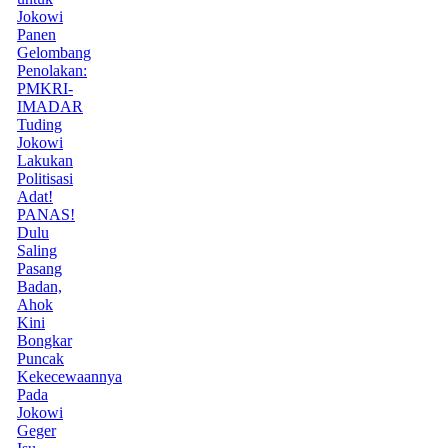
Jokowi
Panen
Gelombang
Penolakan:
PMKRI-
IMADAR
Tuding
Jokowi
Lakukan
Politisasi
Adat!
PANAS!
Dulu
Saling
Pasang
Badan,
Ahok
Kini
Bongkar
Puncak
Kekecewaannya
Pada
Jokowi
Geger