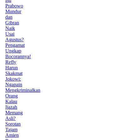
Isu
Prabowo
Mundur
dan
Gibran
Naik
Usai
Agustus?
Pengamat
Ungkap
Bocorannya!
Refly
Harun
Skakmat
Jokowi:
Ngapain
Mengkriminalkan
Orang
Kalau
Ijazah
Memang
Asli?
Sorotan
Tajam
Amien