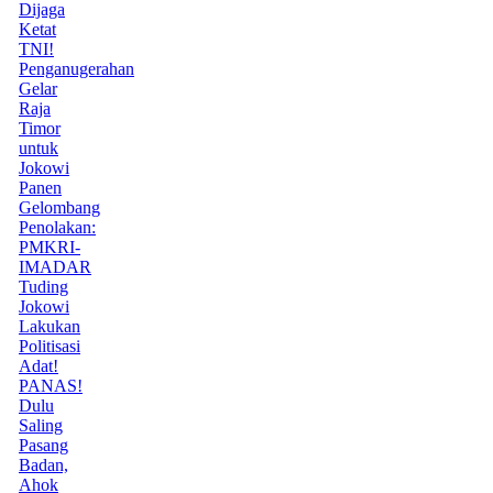
Dijaga
Ketat
TNI!
Penganugerahan
Gelar
Raja
Timor
untuk
Jokowi
Panen
Gelombang
Penolakan:
PMKRI-
IMADAR
Tuding
Jokowi
Lakukan
Politisasi
Adat!
PANAS!
Dulu
Saling
Pasang
Badan,
Ahok