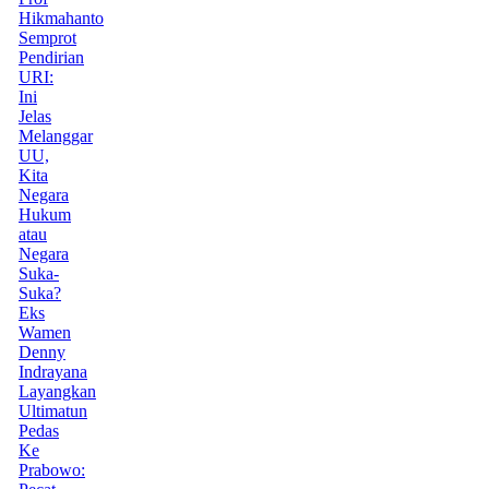
Hikmahanto
Semprot
Pendirian
URI:
Ini
Jelas
Melanggar
UU,
Kita
Negara
Hukum
atau
Negara
Suka-
Suka?
Eks
Wamen
Denny
Indrayana
Layangkan
Ultimatun
Pedas
Ke
Prabowo: