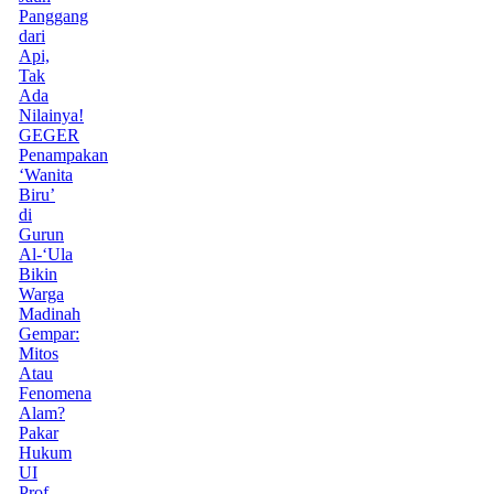
Panggang
dari
Api,
Tak
Ada
Nilainya!
GEGER
Penampakan
‘Wanita
Biru’
di
Gurun
Al-‘Ula
Bikin
Warga
Madinah
Gempar:
Mitos
Atau
Fenomena
Alam?
Pakar
Hukum
UI
Prof