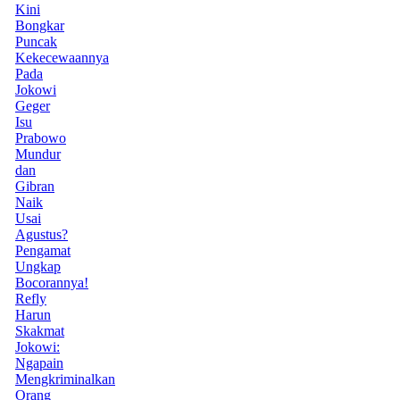
Kini
Bongkar
Puncak
Kekecewaannya
Pada
Jokowi
Geger
Isu
Prabowo
Mundur
dan
Gibran
Naik
Usai
Agustus?
Pengamat
Ungkap
Bocorannya!
Refly
Harun
Skakmat
Jokowi:
Ngapain
Mengkriminalkan
Orang