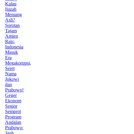
Kalau
Ijazah
Memang
Asli?
Sorotan
Tajam
Amien
Rais:
Indonesia
Masuk
Era
Megakorupsi,
Seret
Nama
Jokowi
dan
Prabowo!
Geger
Ekonom
Senior
Semprot
Program
Andalan
Prabowo:
Jauh