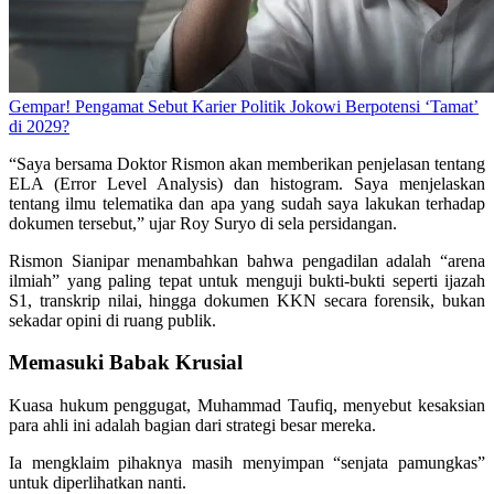
Gempar! Pengamat Sebut Karier Politik Jokowi Berpotensi ‘Tamat’
di 2029?
“Saya bersama Doktor Rismon akan memberikan penjelasan tentang
ELA (Error Level Analysis) dan histogram. Saya menjelaskan
tentang ilmu telematika dan apa yang sudah saya lakukan terhadap
dokumen tersebut,” ujar Roy Suryo di sela persidangan.
Rismon Sianipar menambahkan bahwa pengadilan adalah “arena
ilmiah” yang paling tepat untuk menguji bukti-bukti seperti ijazah
S1, transkrip nilai, hingga dokumen KKN secara forensik, bukan
sekadar opini di ruang publik.
Memasuki Babak Krusial
Kuasa hukum penggugat, Muhammad Taufiq, menyebut kesaksian
para ahli ini adalah bagian dari strategi besar mereka.
Ia mengklaim pihaknya masih menyimpan “senjata pamungkas”
untuk diperlihatkan nanti.