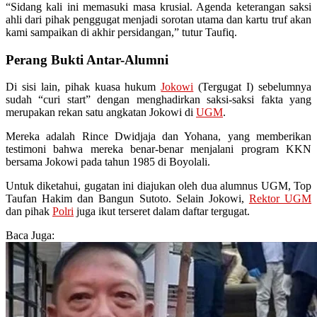
“Sidang kali ini memasuki masa krusial. Agenda keterangan saksi
ahli dari pihak penggugat menjadi sorotan utama dan kartu truf akan
kami sampaikan di akhir persidangan,” tutur Taufiq.
Perang Bukti Antar-Alumni
Di sisi lain, pihak kuasa hukum
Jokowi
(Tergugat I) sebelumnya
sudah “curi start” dengan menghadirkan saksi-saksi fakta yang
merupakan rekan satu angkatan Jokowi di
UGM
.
Mereka adalah Rince Dwidjaja dan Yohana, yang memberikan
testimoni bahwa mereka benar-benar menjalani program KKN
bersama Jokowi pada tahun 1985 di Boyolali.
Untuk diketahui, gugatan ini diajukan oleh dua alumnus UGM, Top
Taufan Hakim dan Bangun Sutoto. Selain Jokowi,
Rektor UGM
dan pihak
Polri
juga ikut terseret dalam daftar tergugat.
Baca Juga: