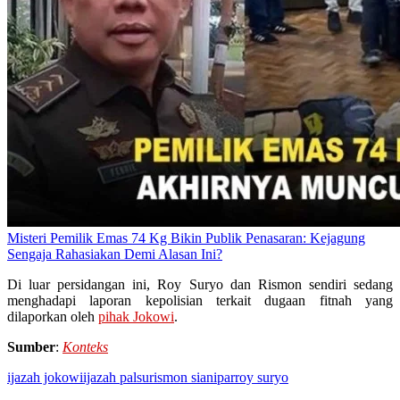
Misteri Pemilik Emas 74 Kg Bikin Publik Penasaran: Kejagung
Sengaja Rahasiakan Demi Alasan Ini?
Di luar persidangan ini, Roy Suryo dan Rismon sendiri sedang
menghadapi laporan kepolisian terkait dugaan fitnah yang
dilaporkan oleh
pihak Jokowi
.
Sumber
:
Konteks
ijazah jokowi
ijazah palsu
rismon sianipar
roy suryo