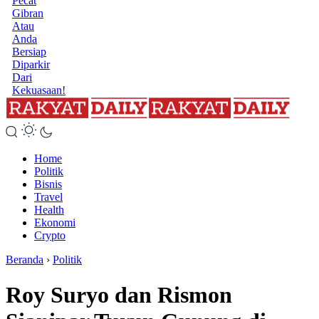
Pecat
Gibran
Atau
Anda
Bersiap
Diparkir
Dari
Kekuasaan!
Home
Politik
Bisnis
Travel
Health
Ekonomi
Crypto
Beranda
›
Politik
Roy Suryo dan Rismon