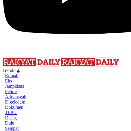
Trending:
Rumah
Eks
Jampidsus
Febrie
Adriansyah
Digeledah:
Dokumen
TPPU
Disita,
Dulu
Sempat