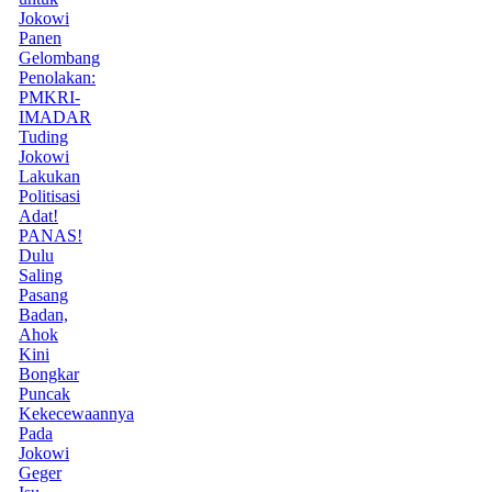
Jokowi
Panen
Gelombang
Penolakan:
PMKRI-
IMADAR
Tuding
Jokowi
Lakukan
Politisasi
Adat!
PANAS!
Dulu
Saling
Pasang
Badan,
Ahok
Kini
Bongkar
Puncak
Kekecewaannya
Pada
Jokowi
Geger