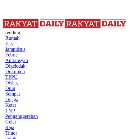
Trending:
Rumah
Eks
Jampidsus
Febrie
Adriansyah
Digeledah:
Dokumen
TPPU
Disita,
Dulu
Sempat
Dijaga
Ketat
TNI!
Penganugerahan
Gelar
Raja
Timor
untuk