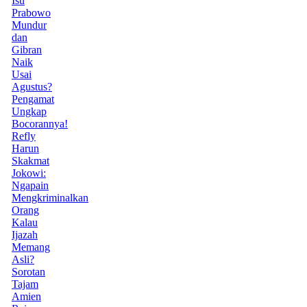
Isu
Prabowo
Mundur
dan
Gibran
Naik
Usai
Agustus?
Pengamat
Ungkap
Bocorannya!
Refly
Harun
Skakmat
Jokowi:
Ngapain
Mengkriminalkan
Orang
Kalau
Ijazah
Memang
Asli?
Sorotan
Tajam
Amien