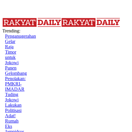
Trending:
Penganugerahan
Gelar
Raja
Timor
untuk
Jokowi
Panen
Gelombang
Penolakan:
PMKRI-
IMADAR
Tuding
Jokowi
Lakukan
Politisasi
Adat!
Rumah
Eks
Jampidsus