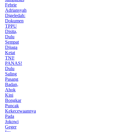
Febrie
Adriansyah
Digeledah:
Dokumen
TPPU
Disita,
Dulu
Sempat
Dijaga
Ketat
TNI!
PANAS!
Dulu
Saling
Pasang
Badan,
Ahok
Kini
Bongkar
Puncak
Kekecewaannya
Pada
Jokowi
Geger