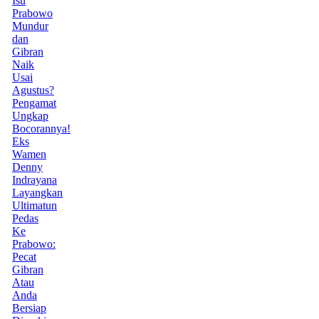
Isu
Prabowo
Mundur
dan
Gibran
Naik
Usai
Agustus?
Pengamat
Ungkap
Bocorannya!
Eks
Wamen
Denny
Indrayana
Layangkan
Ultimatun
Pedas
Ke
Prabowo:
Pecat
Gibran
Atau
Anda
Bersiap